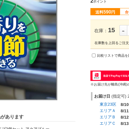
2
ポイント
590
送料
円
合
-
15
在庫：
在庫数を上回るご注文
比較リストで商品を
※お届け先が離島(沖縄)
お届け日
(指定可) 2
東京23区
8/10
エリアＡ
8/11
品があります
エリアＢ
8/12
エリアＣ
8/13