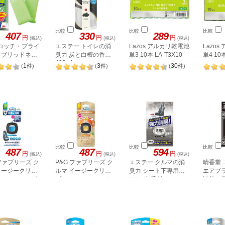
比較
比較
比較
407
330
289
円
円
円
(税込)
(税込)
(税込)
スコッチ・ブライ
エステー トイレの消
Lazos アルカリ乾電池
Lazo
イブリッドネッ
臭力 炭と白檀の香り
単3 10本 LA-T3X10
単4 10本
400mL
ンジ グリーン
1
3
30
(
件
)
(
件
)
(
件
)
比較
比較
比較
487
487
594
円
円
円
(税込)
(税込)
(税込)
 ファブリーズ ク
P&G ファブリーズ ク
エステー クルマの消
晴香堂
イージークリッ
ルマ イージークリッ
臭力 シート下専用
エアプ
菌クリーン・ブ
プ フレッシュシトラ
300g 無香料
詰替え用
1981
シャボン
ス