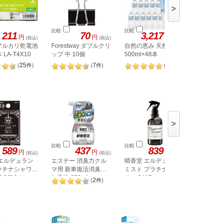
>
比較
比較
比較
211
70
3,217
円
円
円
(税込)
(税込)
(税込)
s アルカリ乾電池
Forestway ダブルクリ
自然の恵み 天然水
三菱電機
 LA-T4X10
ップ 中 10個
500ml×48本
電池単4 4
4S
25
7
5
(
件
)
(
件
)
(
件
)
>
比較
比較
比較
589
437
839
円
円
円
(税込)
(税込)
(税込)
 エルデュラン
エステー 消臭力クル
晴香堂 エルデュラン
大香 GO
ラチナシャワー
マ用 新車復活消臭剤
ミスト プラチナシャ
ドエアフ
 2個入り
無香性 250mL
ワー 3417
ホワイトム
2
(
件
)
3071-15