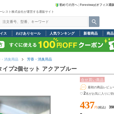
初めての方へ
|
Forestway(オフィス通
ーレスト株式会社が運営する通販サイト
イス
わけありセール
人気ランキング
新着商品
商品
香・消臭用品
芳香・消臭用品
タイプ2個セット アクアブルー
合せ買い商品
最初の商品レビュ
2
♡
名
がお気に入りに登
437
39
円
(税込)