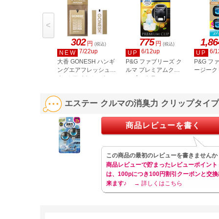
<
302
775
1,86
円
円
(税込)
(税込)
7/22up
6/12up
6/1
NEW
UP
UP
大香 GONESH ハンギ
P&G ファブリーズ ク
P&G フ
ングエアフレッシュ
ルマ プレミアムクリ
ージーク
ナ- ホワイトムスク
ップ シトラスシンフ
ッシュシ
1257-34
ォニー 7mL
2.5mL×
エステー クルマの消臭力 クリップタイ
商品レビューを書く
この商品の最初のレビューを書きませんか
商品レビューで貯まったレビューポイント
は、100pにつき100円割引クーポンと交換
来ます♪
→ 詳しくはこちら