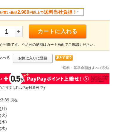
2,980
送料当社負担！
せ買い商品
円以上で
*
+
カートに入れる
が可能です。不足分の納期はカート画面でご確認ください。
比べる
お気に入りに登録
*送料・基準金額はすべて税込
のご注文はPayPay対象外です
3:39
現在
(月)
(火)
(水)
(木)