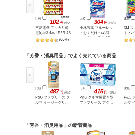
<
比較
比較
比較
102
304
円
円
(税込)
(税込)
三菱電機 アルカリ乾
小林製薬 ブルーレッ
3M 
電池単3 4本 LR6R 4S
トおくだけ つめ替 ラ
ト ハ
ベンダーの香り 25g
トスポ
66
(
件
)
2個
「芳香・消臭用品」でよく売れている商品
<
比較
比較
比較
487
415
円
円
(税込)
(税込)
P&G ファブリーズ ク
P&G クルマ用置き型
P&G
ルマ イージークリッ
ファブリーズ アクア
ルマ 
プ フレッシュシャボ
スカッシュの香り つ
プ 抗
ン
けかえ用
ルー・
「芳香・消臭用品」の新着商品