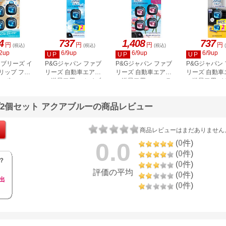
4
737
1,408
737
円
円
円
円
(税込)
(税込)
(税込)
2up
6/9up
6/9up
6/9up
UP
UP
UP
ァブリーズ イ
P&Gジャパン ファブ
P&Gジャパン ファブ
P&Gジャパン
リップ フレ
リーズ 自動車エアコ
リーズ 自動車エアコ
リーズ 自動車
ャボン
ン送風口用 スカイブ
ン送風口用 フローラ
ン送風口用 イ
4個
リーズ 2.2mL×2個
ル 2.2mL×4個
オイを消臭 タ
2.2mL×2個
プ2個セット アクアブルーの商品レビュー
商品レビューはまだありません
0.0
(
0
件)
(
0
件)
？
(
0
件)
評価の平均
(
0
件)
出
(
0
件)