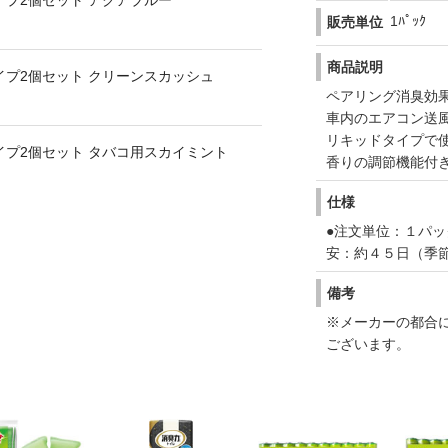
イプ2個セット アクアブルー
1ﾊﾟｯｸ
販売単位
商品説明
イプ2個セット クリーンスカッシュ
ペアリング消臭効
車内のエアコン送
リキッドタイプで
イプ2個セット タバコ用スカイミント
香りの調節機能付
仕様
●注文単位：１パッ
安：約４５日（季
備考
※メーカーの都合
ございます。