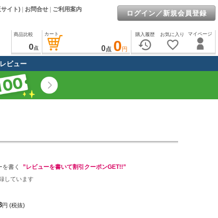
販サイト)
|
お問合せ
|
ご利用案内
ログイン／新規会員登録
カート
マイページ
商品比較
購入履歴
お気に入り
0
history
favorite_border
0
0
点
点
円
レビュー
ーを書く
”レビューを書いて割引クーポンGET!!”
録しています
8
円
(税抜)