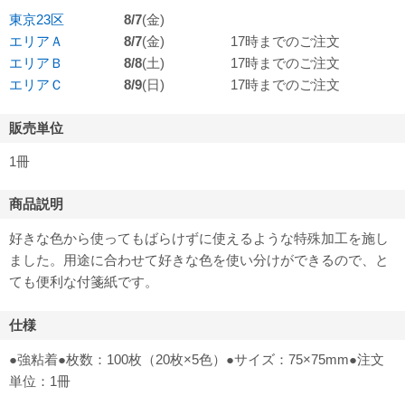
東京23区
8/7
(金)
エリアＡ
8/7
(金)
17時までのご注文
エリアＢ
8/8
(土)
17時までのご注文
エリアＣ
8/9
(日)
17時までのご注文
販売単位
1冊
商品説明
好きな色から使ってもばらけずに使えるような特殊加工を施し
ました。用途に合わせて好きな色を使い分けができるので、と
ても便利な付箋紙です。
仕様
●強粘着●枚数：100枚（20枚×5色）●サイズ：75×75mm●注文
単位：1冊