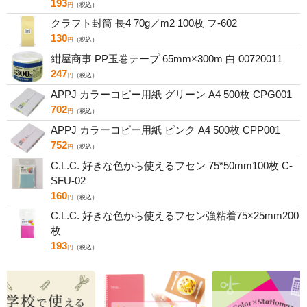
193
円
（税込）
クラフト封筒 長4 70g／m2 100枚 フ-602
130
円
（税込）
紺屋商事 PP玉巻テープ 65mm×300m 白 00720011
247
円
（税込）
APPJ カラーコピー用紙 グリーン A4 500枚 CPG001
702
円
（税込）
APPJ カラーコピー用紙 ピンク A4 500枚 CPP001
752
円
（税込）
C.L.C. 好きな色から使えるフセン 75*50mm100枚 C-
SFU-02
160
円
（税込）
C.L.C. 好きな色から使えるフセン強粘着75×25mm200
枚
193
円
（税込）