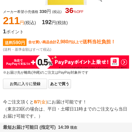
36
円
330
メーカー希望小売価格
(税込)
%OFF
211
192
円
(税込)
円
(税抜)
1
ポイント
2,980
送料当社負担！
590
合せ買い商品合計
円以上で
送料
円
(送料・基準金額はすべて税込)
※お届け先が離島(沖縄)のご注文はPayPay対象外です
お気に入りに登録
あとで買う
今ご注文頂くと
8/7
(金)
にお届け可能です！
（東京23区の場合は、平日・土曜日11時までのご注文なら当日
お届け可能です。）
最短お届け可能日 (指定可) 14:39
現在