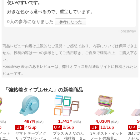
使いやすいです。
好きな色から選べるので、重宝しています。
0人
の参考になりました
参考になった
Forestway
商品レビュー内容は主観的なご意見・ご感想であり、内容については保障できま
せん。投稿内容は一つの参考としてご活用頂き、ご自身で確認の上、ご購入下さ
い。
Forestway 表示のあるレビューは、弊社オフィス用品通販サイトに投稿されたレ
ビューです。
「強粘着タイプふせん」の新着商品
487
1,741
4,030
5
円
円
円
税込)
(税込)
(税込)
(税込)
p
4/2up
2/5up
12/1up
UP
UP
UP
UP
・イット
ヤマト テープノク
プラス みんなのふ
3M ポスト・イット
3M 
着 エコ
リップフセン パス
せん 強粘着 ５色
ノート 強粘着
ふせん