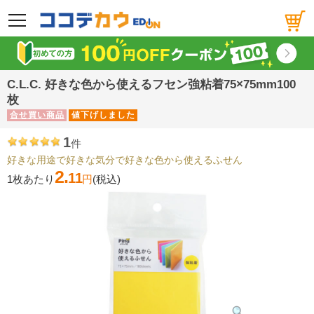
メニュー
C.L.C. 好きな色から使えるフセン強粘着75×75mm100
枚
合せ買い商品
値下げしました
1
件
好きな用途で好きな気分で好きな色から使えるふせん
2.
11
1枚あたり
円
(税込)