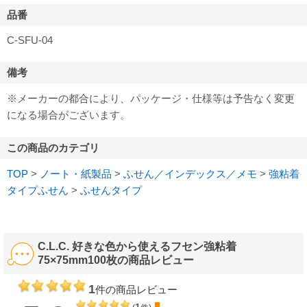
品番
C-SFU-04
備考
※メーカーの都合により、パッケージ・仕様等は予告なく変更
になる場合がございます。
この商品のカテゴリ
TOP
>
ノート・紙製品
>
ふせん／インデックス／メモ
>
強粘着
タイプふせん
>
ふせんタイプ
C.L.C. 好きな色から使えるフセン強粘着
75×75mm100枚の商品レビュー
1
件の商品レビュー