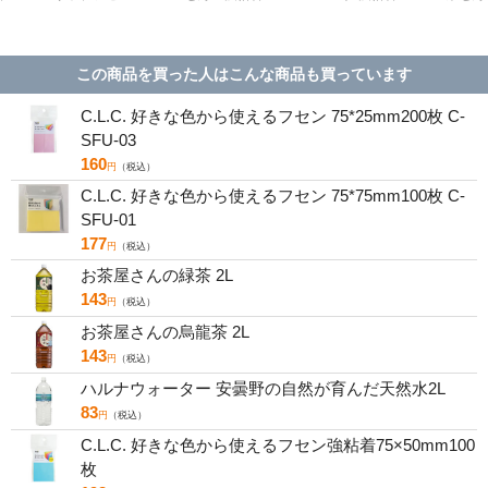
25mm
テルブルー
アソート 10冊 FU-
75×75mm 5色 20冊
着 75×
1SS-
15mm×10m TFC-
771／75-000
6542SS-AP2
冊 500
15-PB
この商品を買った人はこんな商品も買っています
C.L.C. 好きな色から使えるフセン 75*25mm200枚 C-
SFU-03
160
円
（税込）
C.L.C. 好きな色から使えるフセン 75*75mm100枚 C-
SFU-01
177
円
（税込）
お茶屋さんの緑茶 2L
143
円
（税込）
お茶屋さんの烏龍茶 2L
143
円
（税込）
ハルナウォーター 安曇野の自然が育んだ天然水2L
83
円
（税込）
C.L.C. 好きな色から使えるフセン強粘着75×50mm100
枚