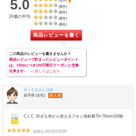
5.0
1
(
件)
0
(
件)
0
(
件)
評価の平均
0
(
件)
0
(
件)
商品レビューを書く
この商品のレビューを書きませんか？
商品レビューで貯まったレビューポイント
は、100pにつき100円割引クーポンと交換
出来ます♪
→ 詳しくはこちら
ＮＩＣＯさん (16)
岩手県 (女性)
購入者
C.L.C. 好きな色から使えるフセン強粘着75×75mm100枚
2019/10/30
投稿日