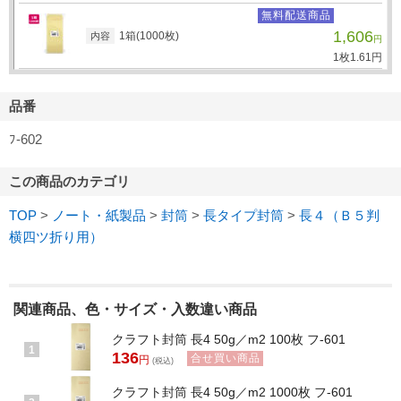
無料配送商品
1,606
1箱(1000枚)
内容
円
1枚
1.
61
円
品番
ﾌ-602
この商品のカテゴリ
TOP
>
ノート・紙製品
>
封筒
>
長タイプ封筒
>
長４（Ｂ５判
横四ツ折り用）
関連商品、色・サイズ・入数違い商品
クラフト封筒 長4 50g／m2 100枚 フ-601
1
136
合せ買い商品
円
(税込)
クラフト封筒 長4 50g／m2 1000枚 フ-601