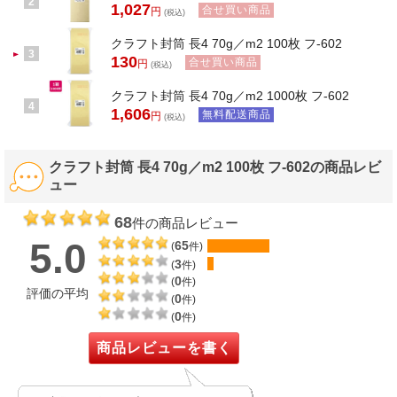
2
1,027
合せ買い商品
円
(税込)
クラフト封筒 長4 70g／m2 100枚 フ-602
3
130
合せ買い商品
円
(税込)
クラフト封筒 長4 70g／m2 1000枚 フ-602
4
1,606
無料配送商品
円
(税込)
クラフト封筒 長4 70g／m2 100枚 フ-602の商品レビ
ュー
68
件の商品レビュー
5.0
65
(
件)
3
(
件)
0
(
件)
評価の平均
0
(
件)
0
(
件)
商品レビューを書く