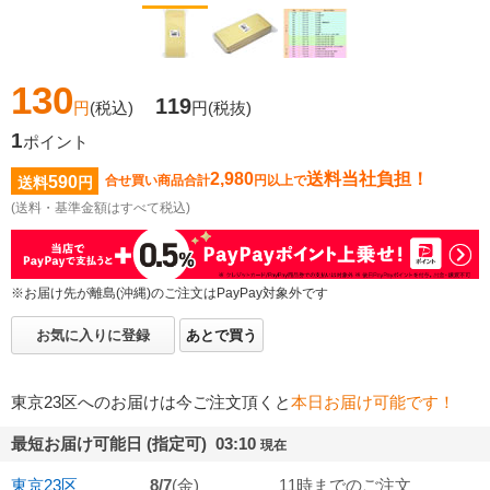
130
119
円
(税込)
円
(税抜)
1
ポイント
2,980
送料当社負担！
590
合せ買い商品合計
円以上で
送料
円
(送料・基準金額はすべて税込)
※お届け先が離島(沖縄)のご注文はPayPay対象外です
お気に入りに登録
あとで買う
東京23区へのお届けは今ご注文頂くと
本日お届け可能です！
最短お届け可能日 (指定可) 03:10
現在
東京23区
8/7
(金)
11時までのご注文