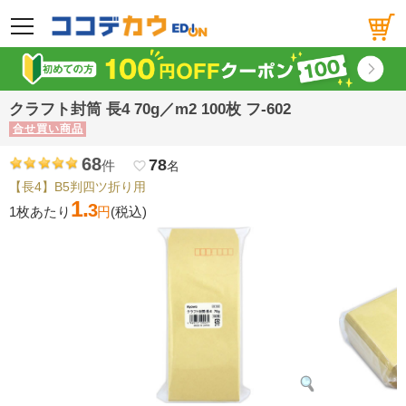
メニュー
クラフト封筒 長4 70g／m2 100枚 フ-602
合せ買い商品
68
78
件
favorite_border
名
【長4】B5判四ツ折り用
1.
3
1枚あたり
円
(税込)