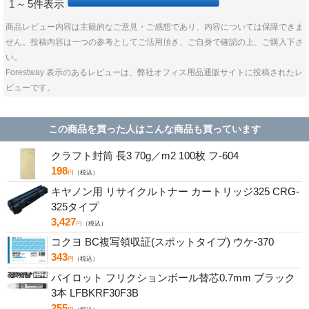
1
～
5件表示
商品レビュー内容は主観的なご意見・ご感想であり、内容については保障できま
せん。投稿内容は一つの参考としてご活用頂き、ご自身で確認の上、ご購入下さ
い。
Forestway 表示のあるレビューは、弊社オフィス用品通販サイトに投稿されたレ
ビューです。
この商品を買った人はこんな商品も買っています
クラフト封筒 長3 70g／m2 100枚 フ-604
198
円
（税込）
キヤノン用 リサイクルトナー カートリッジ325 CRG-
325タイプ
3,427
円
（税込）
コクヨ BC複写領収証(スポットタイプ) ウケ-370
343
円
（税込）
パイロット フリクションボール替芯0.7mm ブラック
3本 LFBKRF30F3B
255