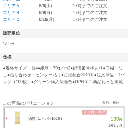
エリアＡ
8/8
(土)
17時までのご注文
エリアＢ
8/9
(日)
17時までのご注文
エリアＣ
8/10
(月)
17時までのご注文
販売単位
1ﾊﾟｯｸ
仕様
●規格サイズ：長4●紙厚：70g／m2●郵便番号枠あり●口糊：な
し●貼り合わせ：センター貼り●古紙配合率40％●注文単位：1パ
ック（100枚）●グリーン購入法適合●GPNエコ商品ねっと掲載
この商品のバリエーション
金額：税込
合せ買い商品
130
1パック(100枚)
内容
円
1枚
1.
3
円