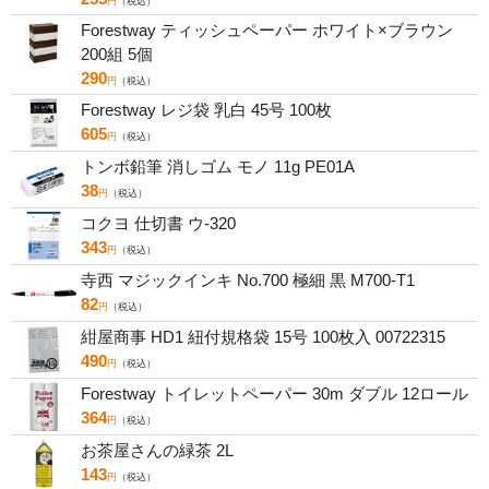
円
（税込）
Forestway ティッシュペーパー ホワイト×ブラウン
200組 5個
290
円
（税込）
Forestway レジ袋 乳白 45号 100枚
605
円
（税込）
トンボ鉛筆 消しゴム モノ 11g PE01A
38
円
（税込）
コクヨ 仕切書 ウ-320
343
円
（税込）
寺西 マジックインキ No.700 極細 黒 M700-T1
82
円
（税込）
紺屋商事 HD1 紐付規格袋 15号 100枚入 00722315
490
円
（税込）
Forestway トイレットペーパー 30m ダブル 12ロール
364
円
（税込）
お茶屋さんの緑茶 2L
143
円
（税込）