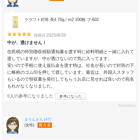
クラフト封筒 長4 70g／m2 100枚 フ-602
2025/6/20
投稿日
中が、透けません！
住民税の特別徴収税額通知書を渡す時に給料明細と一緒に入れて
渡していますが、中が透けないので気に入ってます。
安いので手軽に使え仮払金を渡す時は、社名が長いので封筒の下
に略称のゴム印を押して渡しています。最近は、外国人スタッフ
もいるので領収書を発行してもらうお店に見せれば良いので宛名
もれがなくなりました。
0人
の参考になりました
参考になった
Forestway
まりんさん (47)
(女性)
購入者