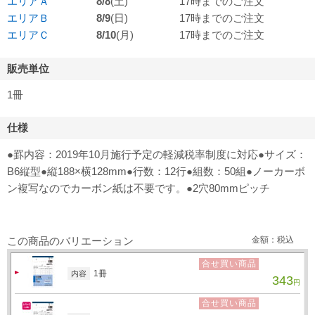
エリアＡ
8/8
(土)
17時までのご注文
エリアＢ
8/9
(日)
17時までのご注文
エリアＣ
8/10
(月)
17時までのご注文
販売単位
1冊
仕様
●罫内容：2019年10月施行予定の軽減税率制度に対応●サイズ：
B6縦型●縦188×横128mm●行数：12行●組数：50組●ノーカーボ
ン複写なのでカーボン紙は不要です。●2穴80mmピッチ
この商品のバリエーション
金額：税込
合せ買い商品
1冊
内容
343
円
合せ買い商品