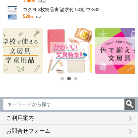
1,969
円
（税込）
コクヨ 3枚納品書 請求付 50組 ウ-332
520
円
（税込）
keyboard_arrow_right
ご利用案内
keyboard_arrow_right
お問合せフォーム