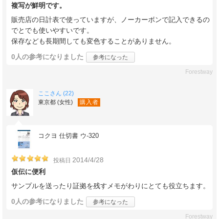
複写が鮮明です。
販売店の日計表で使っていますが、ノーカーボンで記入できるの
でとでも使いやすいです。
保存なども長期間しても変色することがありません。
0人
の参考になりました
参考になった
Forestway
ここさん (22)
東京都 (女性)
購入者
コクヨ 仕切書 ウ-320
2014/4/28
投稿日
仮伝に便利
サンプルを送ったり証拠を残すメモがわりにとても役立ちます。
0人
の参考になりました
参考になった
Forestway