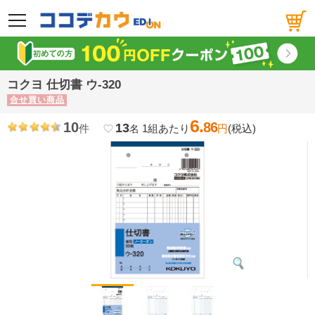
メニュー
コクヨ 仕切書 ウ-320
合せ買い商品
6.
10
86
13
件
1組あたり
円
(税込)
favorite_border
名