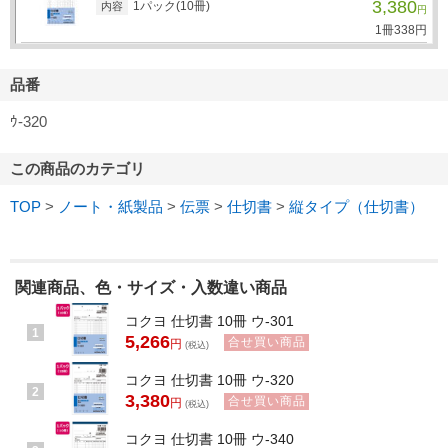
3,380
1パック(10冊)
内容
円
1冊
338
円
品番
ｳ-320
この商品のカテゴリ
TOP
>
ノート・紙製品
>
伝票
>
仕切書
>
縦タイプ（仕切書）
関連商品、色・サイズ・入数違い商品
コクヨ 仕切書 10冊 ウ-301
1
5,266
合せ買い商品
円
(税込)
コクヨ 仕切書 10冊 ウ-320
2
3,380
合せ買い商品
円
(税込)
コクヨ 仕切書 10冊 ウ-340