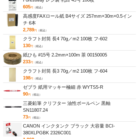
605
円
（税込）
高感度FAXロール紙 B4サイズ 257mm×30m×0.5イン
チ 6本
2,789
円
（税込）
クラフト封筒 長4 70g／m2 100枚 フ-602
130
円
（税込）
紙ひも #15号 2.2mm×100m 茶 00150005
233
円
（税込）
クラフト封筒 長3 70g／m2 100枚 フ-604
198
円
（税込）
ゼブラ 紙用マッキー極細 赤 WYTS5-R
90
円
（税込）
三菱鉛筆 クリフター 油性ボールペン 黒軸
SN11807.24
73
円
（税込）
CANON インクタンク ブラック 大容量 BCI-
380XLPGBK 2326C001