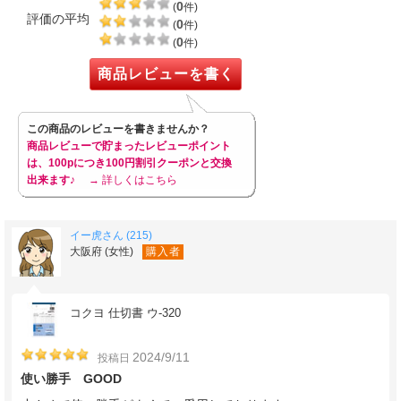
0
(
件)
評価の平均
0
(
件)
0
(
件)
商品レビューを書く
この商品のレビューを書きませんか？
商品レビューで貯まったレビューポイント
は、100pにつき100円割引クーポンと交換
出来ます♪
→ 詳しくはこちら
イー虎さん (215)
大阪府 (女性)
購入者
コクヨ 仕切書 ウ-320
2024/9/11
投稿日
使い勝手 GOOD