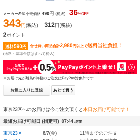
36
円
490
メーカー希望小売価格
(税抜)
%OFF
343
312
円
(税込)
円
(税抜)
2
ポイント
2,980
送料当社負担！
590
合せ買い商品合計
円以上で
送料
円
(送料・基準金額はすべて税込)
※お届け先が離島(沖縄)のご注文はPayPay対象外です
お気に入りに登録
あとで買う
東京23区へのお届けは今ご注文頂くと
本日お届け可能です！
最短お届け可能日 (指定可) 07:44
現在
東京23区
8/7
(金)
11時までのご注文