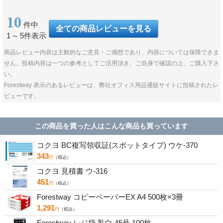
10
件中
全ての商品レビューを見る
1
～
5件表示
商品レビュー内容は主観的なご意見・ご感想であり、内容については保障できま
せん。投稿内容は一つの参考としてご活用頂き、ご自身で確認の上、ご購入下さ
い。
Forestway 表示のあるレビューは、弊社オフィス用品通販サイトに投稿されたレ
ビューです。
この商品を買った人はこんな商品も買っています
コクヨ BC複写領収証(スポットタイプ) ウケ-370
343
円
（税込）
コクヨ 見積書 ウ-316
451
円
（税込）
Forestway コピーペーパーEX A4 500枚×3冊
1,291
円
（税込）
Forestway レジ袋 乳白 45号 100枚