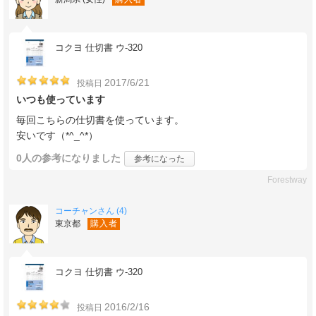
コクヨ 仕切書 ウ-320
2017/6/21
投稿日
いつも使っています
毎回こちらの仕切書を使っています。
安いです（*^_^*）
0人
の参考になりました
参考になった
Forestway
コーチャンさん (4)
東京都
購入者
コクヨ 仕切書 ウ-320
2016/2/16
投稿日