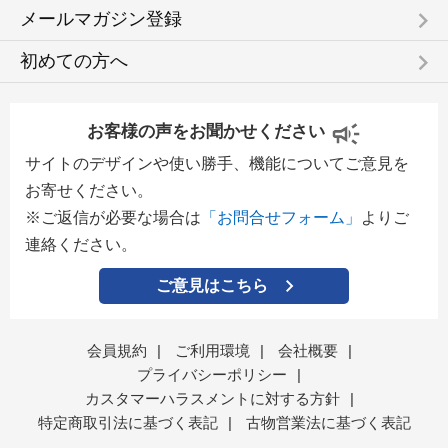
keyboard_arrow_right
メールマガジン登録
keyboard_arrow_right
初めての方へ
お客様の声をお聞かせください
サイトのデザインや使い勝手、機能についてご意見を
お寄せください。
※ご返信が必要な場合は
「お問合せフォーム」
よりご
連絡ください。
ご意見はこちら
会員規約
|
ご利用環境
|
会社概要
|
プライバシーポリシー
|
カスタマーハラスメントに対する方針
|
特定商取引法に基づく表記
|
古物営業法に基づく表記