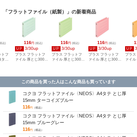
「フラットファイル（紙製）」の新着商品
116
116
116
1
円
円
円
税込)
(税込)
(税込)
(税込)
3/30up
3/30up
3/30up
UP
UP
UP
UP
ットフ
プラス フラットフ
プラス フラットフ
プラス フラットフ
プラス
線タイ
ァイル 厚とじ300
ァイル 厚とじ300
ァイル 厚とじ300
ァイル 
エロー
A5E ブルー
A5E グリーン
A5E ピンク
A5E 
98-287
NO.042NW／88-
NO.042NW／88-
NO.042NW／88-
NO.04
395
396
398
397
この商品を買った人はこんな商品も買っています
コクヨ フラットファイル〈NEOS〉A4タテ とじ厚
15mm ターコイズブルー
116
円
（税込）
コクヨ フラットファイル〈NEOS〉A4タテ とじ厚
15mm ブルーグレー
116
円
（税込）