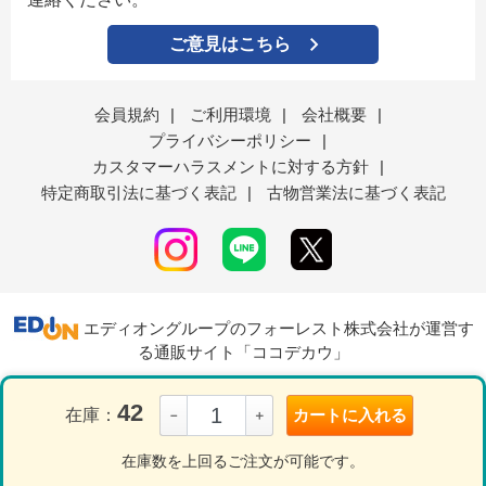
ご意見はこちら
会員規約
|
ご利用環境
|
会社概要
|
プライバシーポリシー
|
カスタマーハラスメントに対する方針
|
特定商取引法に基づく表記
|
古物営業法に基づく表記
エディオングループのフォーレスト株式会社が運営す
る通販サイト「ココデカウ」
42
在庫：
カートに入れる
－
＋
表示モード
ＰＣ
スマートフォン
在庫数を上回るご注文が可能です。
© Forest Corporation..