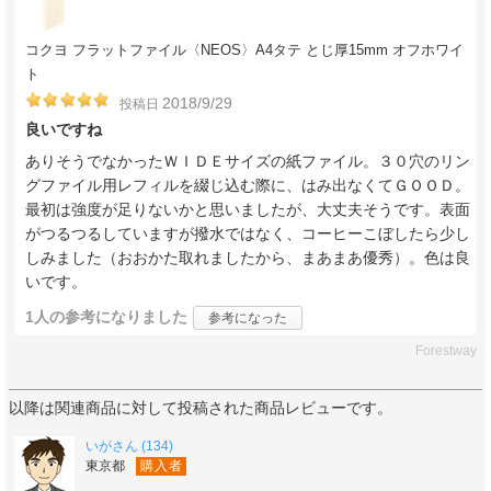
コクヨ フラットファイル〈NEOS〉A4タテ とじ厚15mm オフホワイ
ト
2018/9/29
投稿日
良いですね
ありそうでなかったＷＩＤＥサイズの紙ファイル。３０穴のリン
グファイル用レフィルを綴じ込む際に、はみ出なくてＧＯＯＤ。
最初は強度が足りないかと思いましたが、大丈夫そうです。表面
がつるつるしていますが撥水ではなく、コーヒーこぼしたら少し
しみました（おおかた取れましたから、まあまあ優秀）。色は良
いです。
1人
の参考になりました
参考になった
Forestway
以降は関連商品に対して投稿された商品レビューです。
いがさん (134)
東京都
購入者