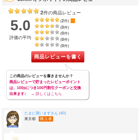
2
件の商品レビュー
5.0
2
(
件)
0
(
件)
0
(
件)
評価の平均
0
(
件)
0
(
件)
商品レビューを書く
この商品のレビューを書きませんか？
商品レビューで貯まったレビューポイント
は、100pにつき100円割引クーポンと交換
出来ます♪
→ 詳しくはこちら
たまに買いますさん (40)
東京都
購入者