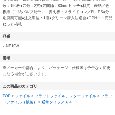
数：150枚●穴数：2穴●穴間隔：80mmピッチ●材質：表紙／色
板紙（古紙パルプ配合）、押え板・スライドコマ／R－PS●分
別廃棄可能●注文単位：1冊●グリーン購入法適合●GPNエコ商品
ねっと掲載
品番
ﾌ-NE10W
備考
※メーカーの都合により、パッケージ・仕様等は予告なく変更
になる場合がございます。
この商品のカテゴリ
TOP
>
ファイル
>
フラットファイル、レターファイル
>
フラッ
トファイル（紙製）
>
通常タイプ／Ａ４