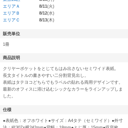
エリアＡ
8/11
(火)
エリアＢ
8/12
(水)
エリアＣ
8/13
(木)
販売単位
1冊
商品説明
クリヤーポケットをとじてもはみ出さないセミワイド表紙。
長文タイトルの書きやすい二分割背見出し。
表紙はタテヨコどちらでもラベルの貼れる両用デザインです。
最新のオフィスに溶け込むシックなカラーをラインアップしま
した。
仕様
●表紙色：オフホワイト●サイズ：A4タテ（セミワイド）●外寸
法：縦307×横242mm●背幅：18mm●とじ厚：15mm●収容枚