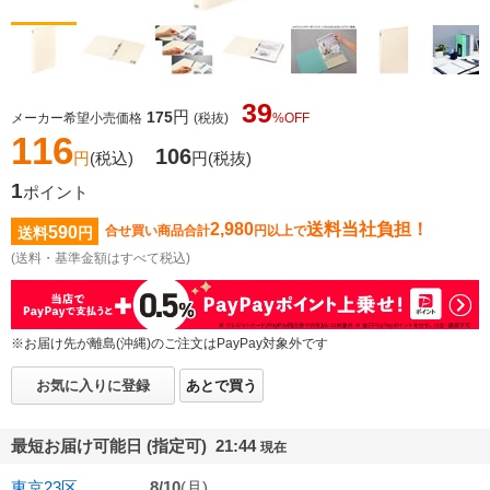
39
円
175
メーカー希望小売価格
(税抜)
%OFF
116
106
円
(税込)
円
(税抜)
1
ポイント
2,980
送料当社負担！
590
合せ買い商品合計
円以上で
送料
円
(送料・基準金額はすべて税込)
※お届け先が離島(沖縄)のご注文はPayPay対象外です
お気に入りに登録
あとで買う
最短お届け可能日 (指定可) 21:44
現在
東京23区
8/10
(月)