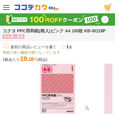
メニュー
コクヨ PPC用和紙(柄入)ピンク A4 100枚 KB-W119P
合せ買い商品
1
最初の商品レビューを書く
favorite_border
名
和紙の長い繊維が柄になっています。
19.
16
1枚あたり
円
(税込)