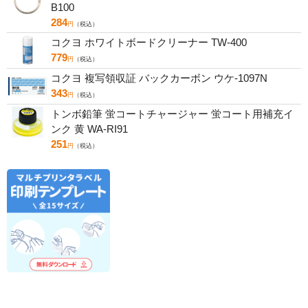
B100
284
円
（税込）
コクヨ ホワイトボードクリーナー TW-400
779
円
（税込）
コクヨ 複写領収証 バックカーボン ウケ-1097N
343
円
（税込）
トンボ鉛筆 蛍コートチャージャー 蛍コート用補充イ
ンク 黄 WA-RI91
251
円
（税込）