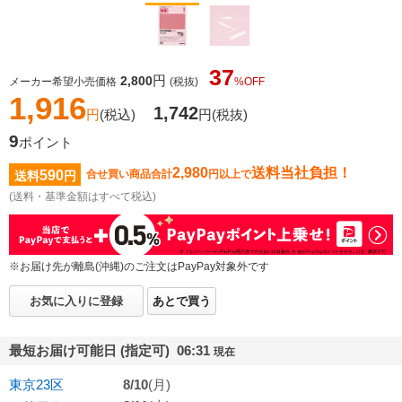
37
円
2,800
メーカー希望小売価格
(税抜)
%OFF
1,916
1,742
円
(税込)
円
(税抜)
9
ポイント
2,980
送料当社負担！
590
合せ買い商品合計
円以上で
送料
円
(送料・基準金額はすべて税込)
※お届け先が離島(沖縄)のご注文はPayPay対象外です
お気に入りに登録
あとで買う
最短お届け可能日 (指定可) 06:31
現在
東京23区
8/10
(月)