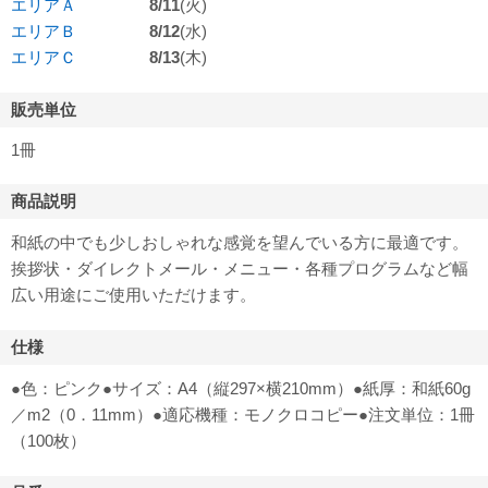
エリアＡ
8/11
(火)
エリアＢ
8/12
(水)
エリアＣ
8/13
(木)
販売単位
1冊
商品説明
和紙の中でも少しおしゃれな感覚を望んでいる方に最適です。
挨拶状・ダイレクトメール・メニュー・各種プログラムなど幅
広い用途にご使用いただけます。
仕様
●色：ピンク●サイズ：A4（縦297×横210mm）●紙厚：和紙60g
／m2（0．11mm）●適応機種：モノクロコピー●注文単位：1冊
（100枚）