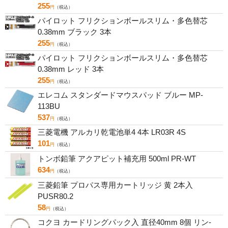
255
円
（税込）
パイロット フリクションボールスリム・多色替芯
0.38mm ブラック 3本
255
円
（税込）
パイロット フリクションボールスリム・多色替芯
0.38mm レッド 3本
255
円
（税込）
エレコム スタンダードマウスパッド ブルー MP-
113BU
537
円
（税込）
三菱電機 アルカリ乾電池単4 4本 LR03R 4S
101
円
（税込）
トンボ鉛筆 アクアピット補充用 500ml PR-WT
634
円
（税込）
三菱鉛筆 プロパス専用カートリッジ 黄 2本入
PUSR80.2
58
円
（税込）
コクヨ カードリングパック入 直径40mm 8個 リン-