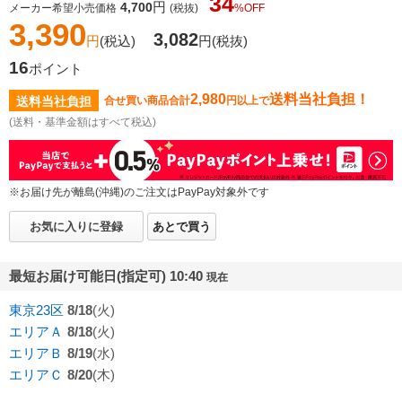
34
円
4,700
メーカー希望小売価格
(税抜)
%OFF
3,390
3,082
円
(税込)
円
(税抜)
16
ポイント
2,980
送料当社負担！
送料当社負担
合せ買い商品合計
円以上で
(送料・基準金額はすべて税込)
※お届け先が離島(沖縄)のご注文はPayPay対象外です
お気に入りに登録
あとで買う
最短お届け可能日(指定可) 10:40
現在
東京23区
8/18
(火)
エリアＡ
8/18
(火)
エリアＢ
8/19
(水)
エリアＣ
8/20
(木)