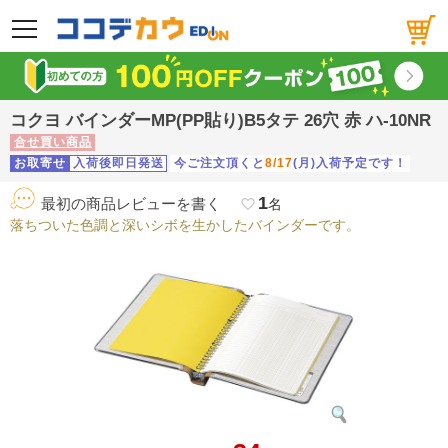
メニュー
コクヨ バインダーMP(PP貼り)B5タテ 26穴 赤 ハ-10NR
合せ買い商品
お取寄せ
入荷後即日発送
今ご注文頂くと
8/17
(月)入荷予定です！
1
最初の商品レビューを書く
favorite_border
名
落ちついた色調と深いシボを生かしたバインダーです。