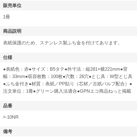
販売単位
1冊
商品説明
表紙保護のため、ステンレス製ふち金を付けてあります。
仕様
●表紙色：赤●サイズ：B5タテ●外寸法：縦281×横221mm●背
幅：33mm●収容枚数：100枚●穴数：26穴●とじ具：W型とじ具
●ふち金付き●材質：表紙／PP貼り（芯材／古紙パルプ配合）●
注文単位：1冊●グリーン購入法適合●GPNエコ商品ねっと掲載
品番
ﾊ-10NR
備考