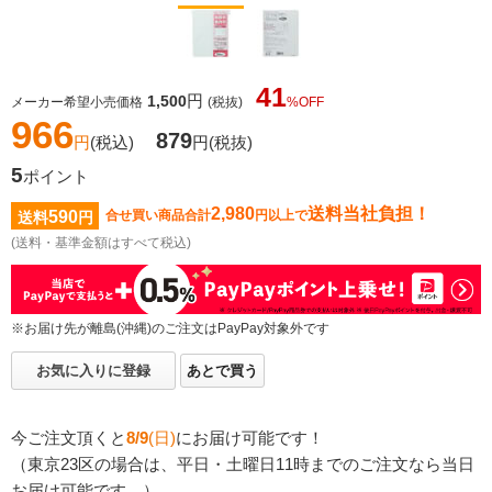
41
円
1,500
メーカー希望小売価格
(税抜)
%OFF
966
879
円
(税込)
円
(税抜)
5
ポイント
2,980
送料当社負担！
590
合せ買い商品合計
円以上で
送料
円
(送料・基準金額はすべて税込)
※お届け先が離島(沖縄)のご注文はPayPay対象外です
お気に入りに登録
あとで買う
今ご注文頂くと
8/9
(日)
にお届け可能です！
（東京23区の場合は、平日・土曜日11時までのご注文なら当日
お届け可能です。）