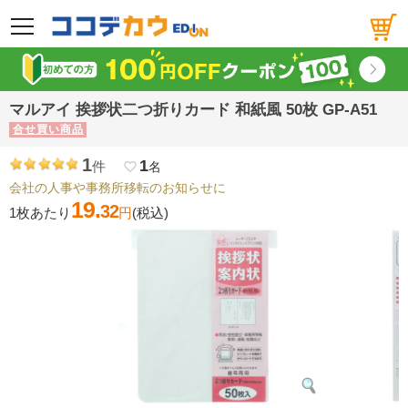
メニュー
マルアイ 挨拶状二つ折りカード 和紙風 50枚 GP-A51
合せ買い商品
1
1
件
favorite_border
名
会社の人事や事務所移転のお知らせに
19.
32
1枚あたり
円
(税込)