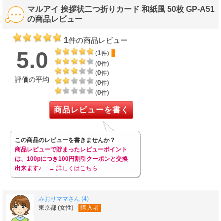
マルアイ 挨拶状二つ折りカード 和紙風 50枚 GP-A51
の商品レビュー
1
件の商品レビュー
5.0
1
(
件)
0
(
件)
0
(
件)
評価の平均
0
(
件)
0
(
件)
商品レビューを書く
この商品のレビューを書きませんか？
商品レビューで貯まったレビューポイント
は、100pにつき100円割引クーポンと交換
出来ます♪
→ 詳しくはこちら
みおりママさん (4)
東京都 (女性)
購入者