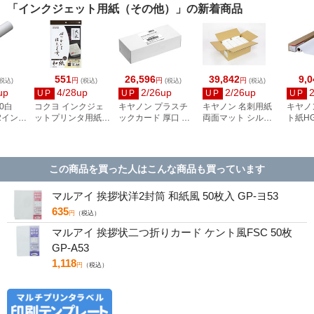
「インクジェット用紙（その他）」の新着商品
551
26,596
39,842
9,0
円
円
円
税込)
(税込)
(税込)
(税込)
up
4/28up
2/26up
2/26up
UP
UP
UP
UP
0白
コクヨ インクジェ
キヤノン プラスチ
キヤノン 名刺用紙
キヤノ
 2インチ
ットプリンタ用紙
ックカード 厚口 両
両面マット シルク
ト紙HG
和紙 A4 10枚 大礼柄
面 角丸 ピュアホワ
ホワイト 徳用箱
A1サイ
KJ-W110-6
イト 250枚
8000枚 3255C002
／A1／
2858V428
8961B
この商品を買った人はこんな商品も買っています
マルアイ 挨拶状洋2封筒 和紙風 50枚入 GP-ヨ53
635
円
（税込）
マルアイ 挨拶状二つ折りカード ケント風FSC 50枚
GP-A53
1,118
円
（税込）