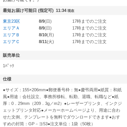
最短お届け可能日 (指定可) 11:34
現在
東京23区
8/9
(日)
17時までのご注文
エリアＡ
8/9
(日)
17時までのご注文
エリアＢ
8/10
(月)
17時までのご注文
エリアＣ
8/11
(火)
17時までのご注文
販売単位
1ﾊﾟｯｸ
仕様
●サイズ：155×206mm●郵便番号枠：無●慶弔両用●紙質：和紙
風●用途：会社設立、事務所移転、転勤、退職、転職など●紙
厚：0．29mm（209．3g／m2）●レーザープリンタ、インクジ
ェットプリンタ対応●メーカーホームページより、用途に合わ
せた文例、テンプレートを無料でダウンロードできます●おす
すめの封筒：GP－ヨ53●注文単位：1袋（50枚）