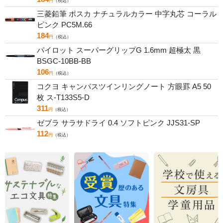
円
（税込）
三菱鉛筆 ポスカ ナチュラルカラー 中字丸芯 コーラル
ピンク PC5M.66
184
円
（税込）
パイロット スーパーグリップG 1.6mm 超極太 黒
BSGC-10BB-BB
106
円
（税込）
コクヨ キャンパスツインリングノート 方眼罫 A5 50
枚 ス-T133S5-D
311
円
（税込）
ゼブラ サラサドライ 0.4 ソフトピンク JJS31-SP
112
円
（税込）