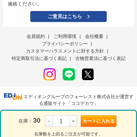
連絡ください。
ご意見はこちら
会員規約
|
ご利用環境
|
会社概要
|
プライバシーポリシー
|
カスタマーハラスメントに対する方針
|
特定商取引法に基づく表記
|
古物営業法に基づく表記
エディオングループのフォーレスト株式会社が運営す
る通販サイト「ココデカウ」
30
在庫：
カートに入れる
－
＋
表示モード
ＰＣ
スマートフォン
在庫数を上回るご注文が可能です。
© Forest Corporation...