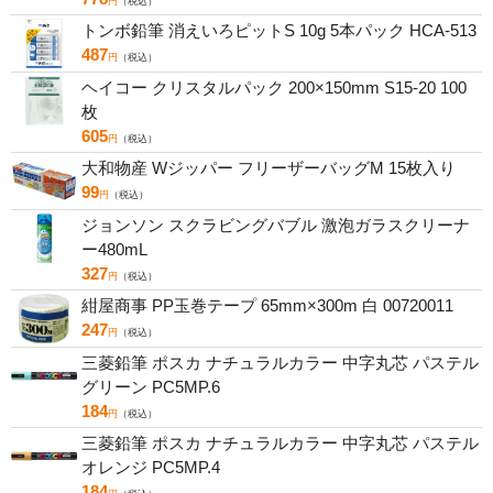
円
（税込）
トンボ鉛筆 消えいろピットS 10g 5本パック HCA-513
487
円
（税込）
ヘイコー クリスタルパック 200×150mm S15-20 100
枚
605
円
（税込）
大和物産 Wジッパー フリーザーバッグM 15枚入り
99
円
（税込）
ジョンソン スクラビングバブル 激泡ガラスクリーナ
ー480mL
327
円
（税込）
紺屋商事 PP玉巻テープ 65mm×300m 白 00720011
247
円
（税込）
三菱鉛筆 ポスカ ナチュラルカラー 中字丸芯 パステル
グリーン PC5MP.6
184
円
（税込）
三菱鉛筆 ポスカ ナチュラルカラー 中字丸芯 パステル
オレンジ PC5MP.4
184