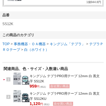
1個
944.
8
円
品番
SS12K
この商品のカテゴリ
TOP
>
事務機器・ＯＡ機器
>
キングジム「テプラ」
>
テプラＰ
ＲＯテープ
>
白（ホワイト）
関連商品、色・サイズ・入数違い商品
キングジム テプラPRO用テープ 12mm 白 黒文
1
字 SS12K
959
合せ買い商品
円
(税込)
キングジム テプラPRO用テープ 12mm 白 黒文
2
字 SS12KU
1,120
合せ買い商品
円
(税込)