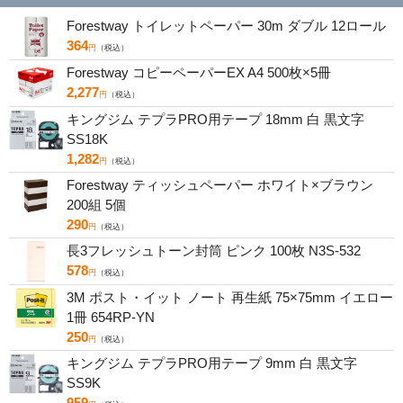
Forestway トイレットペーパー 30m ダブル 12ロール
364
円
（税込）
Forestway コピーペーパーEX A4 500枚×5冊
2,277
円
（税込）
キングジム テプラPRO用テープ 18mm 白 黒文字
SS18K
1,282
円
（税込）
Forestway ティッシュペーパー ホワイト×ブラウン
200組 5個
290
円
（税込）
長3フレッシュトーン封筒 ピンク 100枚 N3S-532
578
円
（税込）
3M ポスト・イット ノート 再生紙 75×75mm イエロー
1冊 654RP-YN
250
円
（税込）
キングジム テプラPRO用テープ 9mm 白 黒文字
SS9K
959