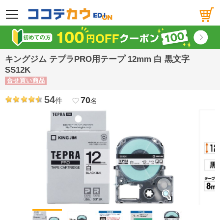
メニュー
キングジム テプラPRO用テープ 12mm 白 黒文字
SS12K
合せ買い商品
54
70
件
favorite_border
名