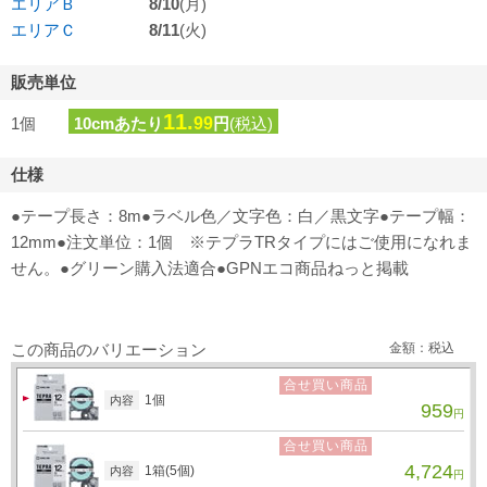
エリアＢ
8/10
(月)
エリアＣ
8/11
(火)
販売単位
11.
1個
10cmあたり
99
円
(税込)
仕様
●テープ長さ：8m●ラベル色／文字色：白／黒文字●テープ幅：
12mm●注文単位：1個 ※テプラTRタイプにはご使用になれま
せん。●グリーン購入法適合●GPNエコ商品ねっと掲載
この商品のバリエーション
金額：税込
合せ買い商品
1個
内容
959
円
合せ買い商品
4,724
1箱(5個)
内容
円