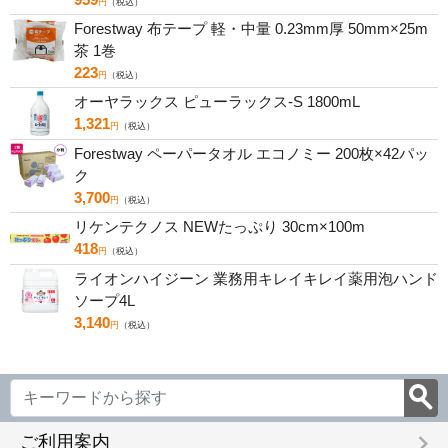
円
（税込）
Forestway 布テープ 軽・中量 0.23mm厚 50mm×25m
茶 1巻
223
円
（税込）
オーヤラックス ピューラックス-S 1800mL
1,321
円
（税込）
Forestway ペーパータオル エコノミー 200枚×42パッ
ク
3,700
円
（税込）
リケンテクノス NEWたっぷり 30cm×100m
418
円
（税込）
ライオンハイジーン 業務用キレイキレイ薬用泡ハンド
ソープ4L
3,140
円
（税込）
keyboard_arrow_right
ご利用案内