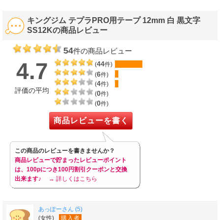
キングジム テプラPRO用テープ 12mm 白 黒文字
SS12Kの商品レビュー
54
件の商品レビュー
4.7
44
(
件)
6
(
件)
4
(
件)
評価の平均
0
(
件)
0
(
件)
商品レビューを書く
この商品のレビューを書きませんか？
商品レビューで貯まったレビューポイント
は、100pにつき100円割引クーポンと交換
出来ます♪
→ 詳しくはこちら
あっぽーさん (5)
(女性)
購入者