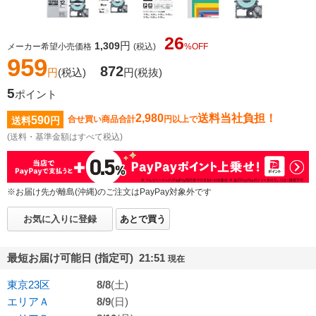
26
円
1,309
メーカー希望小売価格
(税込)
%OFF
959
872
円
(税込)
円
(税抜)
5
ポイント
2,980
送料当社負担！
590
合せ買い商品合計
円以上で
送料
円
(送料・基準金額はすべて税込)
※お届け先が離島(沖縄)のご注文はPayPay対象外です
お気に入りに登録
あとで買う
最短お届け可能日 (指定可) 21:51
現在
東京23区
8/8
(土)
エリアＡ
8/9
(日)