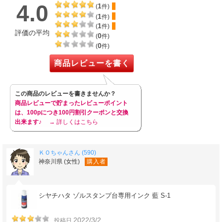
4.0
1
(
件)
1
(
件)
1
(
件)
評価の平均
0
(
件)
0
(
件)
商品レビューを書く
この商品のレビューを書きませんか？
商品レビューで貯まったレビューポイント
は、100pにつき100円割引クーポンと交換
出来ます♪
→ 詳しくはこちら
ＫＯちゃんさん (590)
神奈川県 (女性)
購入者
シヤチハタ ゾルスタンプ台専用インク 藍 S-1
2022/3/2
投稿日