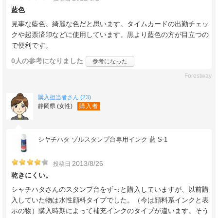
藍色
見事な藍色。綺麗な色だと思います。タイムカードの出勤チェッ
クや起票済印などに使用しています。黒より藍色の方が目立つの
で便利です。
0人
の参考になりました
参考になった
Forestway
購入担当者さん (23)
静岡県 (女性)
購入者
シヤチハタ ゾルスタンプ台専用インク 藍 S-1
2013/8/26
投稿日
乾きにくい。
シャチハタさんのスタンプ台をずっと購入していますが、以前購
入していた物は水性顔料タイプでした。（今は顔料系インクと表
示の物）購入時期によって補充インクのタイプが違います。そう