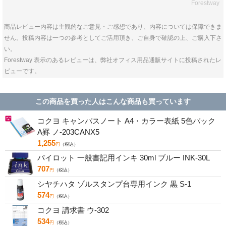
Forestway
商品レビュー内容は主観的なご意見・ご感想であり、内容については保障できま
せん。投稿内容は一つの参考としてご活用頂き、ご自身で確認の上、ご購入下さ
い。
Forestway 表示のあるレビューは、弊社オフィス用品通販サイトに投稿されたレ
ビューです。
この商品を買った人はこんな商品も買っています
コクヨ キャンパスノート A4・カラー表紙 5色パック
A罫 ノ-203CANX5
1,255
円
（税込）
パイロット 一般書記用インキ 30ml ブルー INK-30L
707
円
（税込）
シヤチハタ ゾルスタンプ台専用インク 黒 S-1
574
円
（税込）
コクヨ 請求書 ウ-302
534
円
（税込）