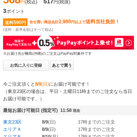
517
円
(税込)
円
(税抜)
3
ポイント
2,980
送料当社負担！
590
合せ買い商品合計
円以上で
送料
円
(送料・基準金額はすべて税込)
※お届け先が離島(沖縄)のご注文はPayPay対象外です
お気に入りに登録
あとで買う
今ご注文頂くと
8/9
(日)
にお届け可能です！
（東京23区の場合は、平日・土曜日11時までのご注文なら当日
お届け可能です。）
最短お届け可能日 (指定可) 11:58
現在
東京23区
8/9
(日)
17時までのご注文
エリアＡ
8/9
(日)
17時までのご注文
エリアＢ
8/10
(月)
17時までのご注文