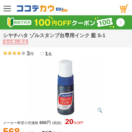
メニュー
シヤチハタ ゾルスタンプ台専用インク 藍 S-1
合せ買い商品
3
1
件
favorite_border
名
20
円
650
メーカー希望小売価格
(税抜)
%OFF
568