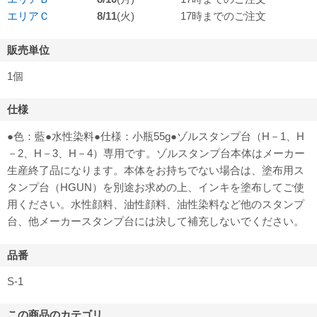
エリアＣ
8/11
(火)
17時までのご注文
販売単位
1個
仕様
●色：藍●水性染料●仕様：小瓶55g●ゾルスタンプ台（H－1、H
－2、H－3、H－4）専用です。ゾルスタンプ台本体はメーカー
生産終了品になります。本体をお持ちでない場合は、塗布用ス
タンプ台（HGUN）を別途お求めの上、インキを塗布してご使
用ください。水性顔料、油性顔料、油性染料など他のスタンプ
台、他メーカースタンプ台には決して補充しないでください。
品番
S-1
この商品のカテゴリ