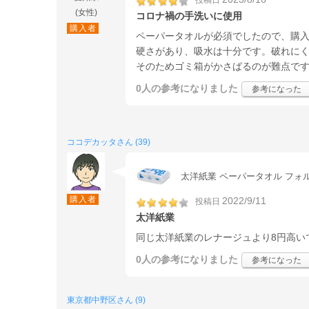
投稿日
(女性)
コロナ禍の手洗いに使用
購入者
ペーパータオルが必須でしたので、購
硬さがあり、吸水は十分です。破れに
そのためゴミ箱がかさばるのが難点で
0人
の参考になりました
参考になった
ココデカッタさん (39)
太洋紙業 ペーパータオル フォル
購入者
2022/9/11
投稿日
太洋紙業
同じ太洋紙業のレナージュより8円高い
0人
の参考になりました
参考になった
東京都中野区さん (9)