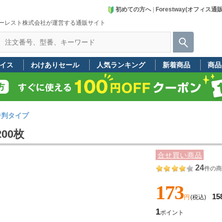
初めての方へ
|
Forestway(オフィス通
ーレスト株式会社が運営する通販サイト
イス
わけありセール
人気ランキング
新着商品
商品
中判タイプ
00枚
合せ買い商品
24
件の商
173
15
円
(税込)
1
ポイント