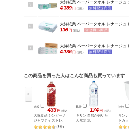
太洋紙業 ペーパータオル レナージュ エ
5
4,389
無料配送商品
円
(税込)
太洋紙業 ペーパータオル レナージュ レ
6
136
合せ買い商品
円
(税込)
太洋紙業 ペーパータオル レナージュ レ
7
4,136
無料配送商品
円
(税込)
この商品を買った人はこんな商品も買っています
<
比較
比較
比較
433
174
円
円
(税込)
(税込)
大塚食品 シンビーノ
キリン 自然が磨いた
サンナ
ジャワティ ストレー
天然水 2L
トカップ
ト レッド 2L
入 IC-
3
(
件
)