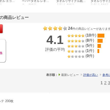
オル エコノ
ーパータオル レギュ
タオルリサイクル紙
タオルリサイ
0枚
ラー 200枚
小判 改 200枚
中判 改 200枚
00735086
00735085
枚の商品レビュー
24
件の商品レビューがありま
4.1
(
10
件)
(
8
件)
(
5
件)
評価の平均
(
1
件)
出
(
0
件)
表示順：
最新レビュー
評価が高い
参考
1
2
テ 200枚