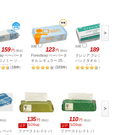
>
比較
比較
比較
159
123
189
円
円
円
(税込)
(税込)
(税込)
tway ペーパータ
Forestway ペーパータ
クレシア クレシアEF
クレシア
コノミー ソフ
オル レギュラー 200
ハンドタオル ソフト
ハンドタ
 200枚
枚
タイプ200 スリムEX
タイフ 2
18
103
16
(
件
)
(
件
)
(
件
)
>
135
110
247
円
円
円
(税込)
(税込)
(税込)
(税込)
5/26up
5/26up
5/25up
UP
UP
UP
 ペ-パ-
ファーストレイト バ
ファーストレイト バ
山崎産業 タオルペ