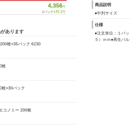
商品説明
4,356
円
145.2
1パック
円
●中判サイズ
仕様
品があります
●注文単位：１パッ
５）ｍｍ●再生パル
0枚×35パック 6230
0枚
0枚×30パック
コノミー 200枚