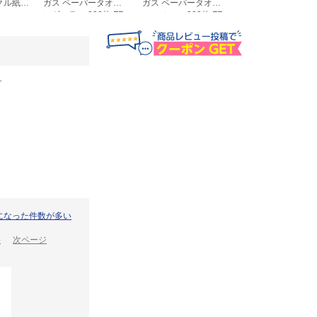
クル紙
ガス ペーパータオル
ガス ペーパータオル
パー 200枚 C164-
000X-MB
レギュラー 200枚 FR-
エコノミー 200枚 FR-
6642
6641
す
になった件数が多い
3
次ページ