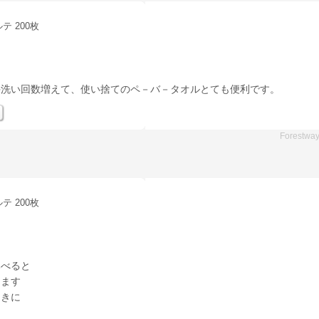
テ 200枚
手洗い回数増えて、使い捨てのペ－バ－タオルとても便利です。
Forestwa
テ 200枚
比べると
ります
ときに