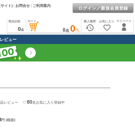
販サイト)
|
お問合せ
|
ご利用案内
ログイン／新規会員登録
カート
マイページ
商品比較
購入履歴
お気に入り
0
history
favorite_border
0
0
点
点
円
レビュー
80
品レビュー
♡
名
お気に入り登録中
8
円
(税抜)