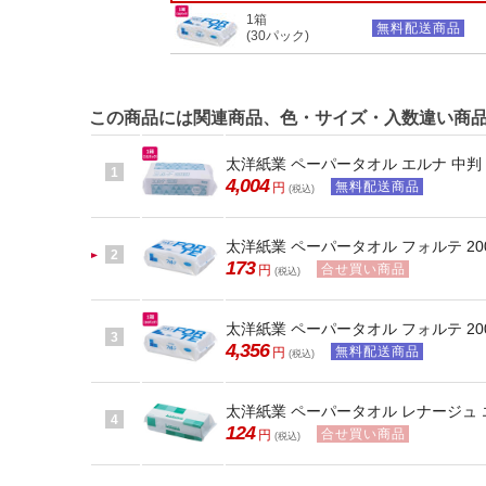
1箱
無料配送商品
(30パック)
この商品には関連商品、色・サイズ・入数違い商
太洋紙業 ペーパータオル エルナ 中判 20
1
4,004
無料配送商品
円
(税込)
太洋紙業 ペーパータオル フォルテ 20
2
173
合せ買い商品
円
(税込)
太洋紙業 ペーパータオル フォルテ 20
3
4,356
無料配送商品
円
(税込)
太洋紙業 ペーパータオル レナージュ エ
4
124
合せ買い商品
円
(税込)