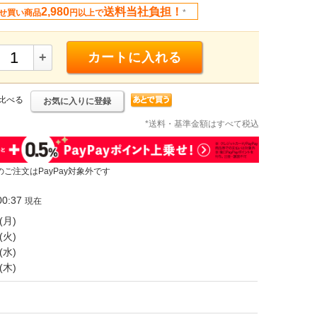
2,980
送料当社負担！
せ買い商品
円以上で
*
+
カートに入れる
比べる
お気に入りに登録
*送料・基準金額はすべて税込
のご注文はPayPay対象外です
0:37
現在
(月)
(火)
(水)
(木)