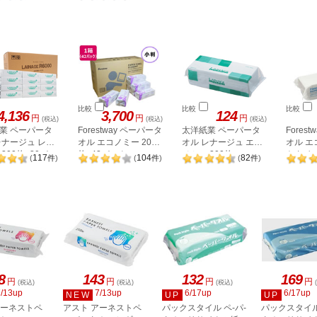
比較
比較
比較
4,136
3,700
124
円
円
円
(税込)
(税込)
(税込)
業 ペーパータ
Forestway ペーパータ
太洋紙業 ペーパータ
Fores
レナージュ レギ
オル エコノミー 200
オル レナージュ エコ
オル エ
200枚×30パッ
枚×42パック
ノミー 200枚
トタイプ
117
104
82
(
件
)
(
件
)
(
件
)
8
143
132
169
円
円
円
円
(税込)
(税込)
(税込)
7/13up
7/13up
6/17up
6/17up
NEW
UP
UP
アーネストペ
アスト アーネストペ
パックスタイル ペ-パ-
パックスタイル