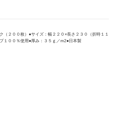
ク（２００枚）●サイズ：幅２２０×長さ２３０（折時１１
プ１００％使用●厚み：３５ｇ／m2●日本製