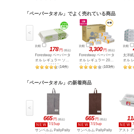
「ペーパータオル」でよく売れている商品
<
比較
比較
比較
178
3,300
円
円
(税込)
(税込)
Forestway ペーパータ
Forestway ペーパータ
太洋紙
オル レギュラー ソフ
オル レギュラー 200
オル 
トタイプ 200枚
枚×30パック
ュラー 
14
103
(
件
)
(
件
)
ク
「ペーパータオル」の新着商品
<
665
665
11
円
円
(税込)
(税込)
7/15up
7/15up
NEW
NEW
NEW
サンベルム PallyPally
サンベルム PallyPally
アスト 