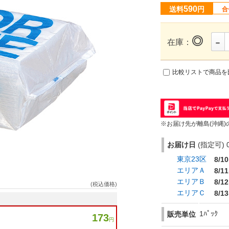
590
送料
円
合
-
◎
在庫：
比較リストで商品を
※お届け先が離島(沖縄)
お届け日
(指定可) 0
東京23区
8/10
エリアＡ
8/11
エリアＢ
8/12
(税込価格)
エリアＣ
8/13
1ﾊﾟｯｸ
販売単位
173
円