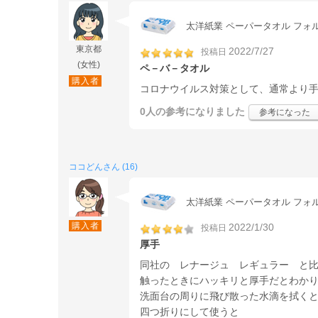
太洋紙業 ペーパータオル フォル
東京都
2022/7/27
投稿日
(女性)
ペ－バ－タオル
購入者
コロナウイルス対策として、通常より
0人
の参考になりました
参考になった
ココどんさん (16)
太洋紙業 ペーパータオル フォル
購入者
2022/1/30
投稿日
厚手
同社の レナージュ レギュラー と
触ったときにハッキリと厚手だとわか
洗面台の周りに飛び散った水滴を拭く
四つ折りにして使うと