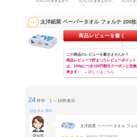
ペーパータオルケース
ペーパータオルケース
ーパータ
グレー L11811
ブラウン L11810
ミー 20
太洋紙業 ペーパータオル フォルテ 200
商品レビューを書く
この商品のレビューを書きませんか？
商品レビューで貯まったレビューポイント
は、100pにつき100円割引クーポンと交換
来ます♪
→ 詳しくはこちら
24
件中
1
～
10件表示
はなさん (64)
太洋紙業 ペーパータオル フォル
愛知県
2023/8/16