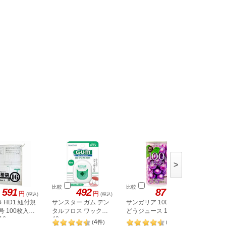
>
比較
比較
比較
591
492
87
円
円
円
(税込)
(税込)
(税込)
 HD1 紐付規
サンスター ガム デン
サンガリア 100%赤ぶ
エステー
号 100枚入
タルフロス ワックス
どうジュース 190g缶
り手袋 ロン
16
40m
フリー ブ
4
3
(
件
)
(
件
)