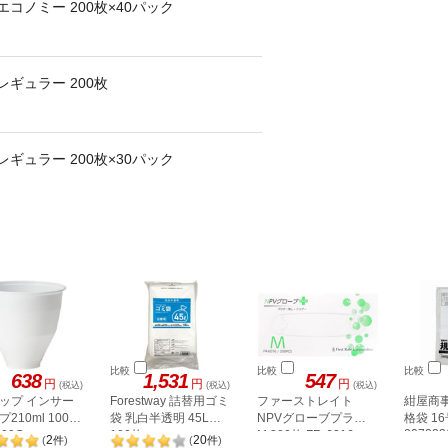
コノミー 200枚×40パック
ギュラー 200枚
ギュラー 200枚×30パック
比較
比較
比較
638
1,531
547
円
円
円
(税込)
(税込)
(税込)
ップ インサー
Forestway 詰替用ゴミ
ファーストレイト
紺屋商事
210ml 100個
袋 乳白半透明 45L
NPVグローブプラス
格袋 16
007223
100C
100枚
M 200枚 FR-6016
2
20
(
件
)
(
件
)