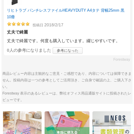
リヒトラブ パンチレスファイルHEAVYDUTY A4タテ 背幅25mm 黒
10冊
2018/2/17
投稿日
丈夫で綺麗
丈夫で綺麗です。何度も購入しています。綴じやすいです。
0人
の参考になりました
参考になった
Forestway
商品レビュー内容は主観的なご意見・ご感想であり、内容については保障できま
せん。投稿内容は一つの参考としてご活用頂き、ご自身で確認の上、ご購入下さ
い。
Forestway 表示のあるレビューは、弊社オフィス用品通販サイトに投稿されたレ
ビューです。