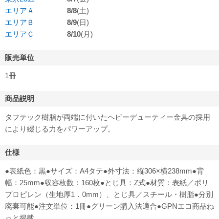
エリアＡ
8/8
(土)
エリアＢ
8/9
(日)
エリアＣ
8/10
(月)
販売単位
1冊
商品説明
タフテック樹脂が両端に付いたヘビーデューティー金具の採用
により綴じる力をパワーアップ。
仕様
●表紙色：黒●サイズ：A4タテ●外寸法：縦306×横238mm●背
幅：25mm●収容枚数：160枚●とじ具：Z式●材質：表紙／ポリ
プロピレン（生地厚1．0mm）、とじ具／スチール・樹脂●分別
廃棄可能●注文単位：1冊●グリーン購入法適合●GPNエコ商品ね
っと掲載