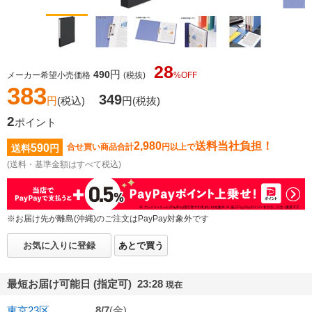
28
円
490
メーカー希望小売価格
(税抜)
%OFF
383
349
円
(税込)
円
(税抜)
2
ポイント
2,980
送料当社負担！
590
合せ買い商品合計
円以上で
送料
円
(送料・基準金額はすべて税込)
※お届け先が離島(沖縄)のご注文はPayPay対象外です
お気に入りに登録
あとで買う
最短お届け可能日 (指定可) 23:28
現在
東京23区
8/7
(金)