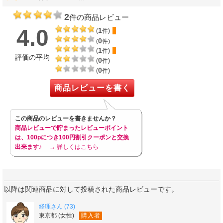
2
件の商品レビュー
4.0
1
(
件)
0
(
件)
1
(
件)
評価の平均
0
(
件)
0
(
件)
商品レビューを書く
この商品のレビューを書きませんか？
商品レビューで貯まったレビューポイント
は、100pにつき100円割引クーポンと交換
出来ます♪
→ 詳しくはこちら
以降は関連商品に対して投稿された商品レビューです。
経理さん (73)
東京都 (女性)
購入者