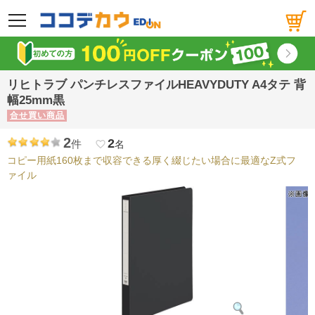
メニュー
リヒトラブ パンチレスファイルHEAVYDUTY A4タテ 背
幅25mm黒
合せ買い商品
2
2
件
favorite_border
名
コピー用紙160枚まで収容できる厚く綴じたい場合に最適なZ式フ
ァイル