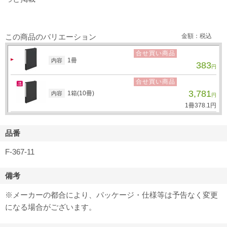
この商品のバリエーション
金額：税込
合せ買い商品
1冊
内容
383
円
合せ買い商品
3,781
1箱(10冊)
内容
円
1冊
378.
1
円
品番
F-367-11
備考
※メーカーの都合により、パッケージ・仕様等は予告なく変更
になる場合がございます。