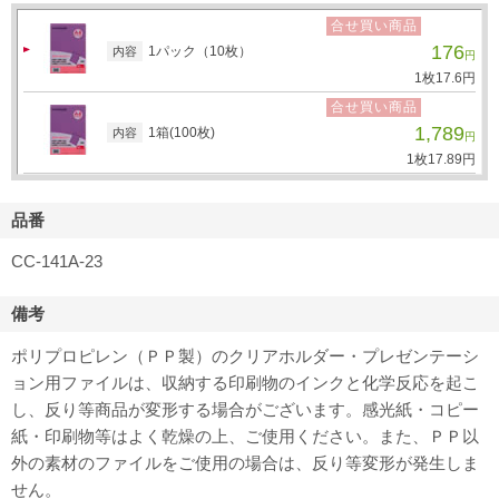
合せ買い商品
176
1パック（10枚）
内容
円
1枚
17.
6
円
合せ買い商品
1,789
1箱(100枚)
内容
円
1枚
17.
89
円
品番
CC-141A-23
備考
ポリプロピレン（ＰＰ製）のクリアホルダー・プレゼンテーシ
ョン用ファイルは、収納する印刷物のインクと化学反応を起こ
し、反り等商品が変形する場合がございます。感光紙・コピー
紙・印刷物等はよく乾燥の上、ご使用ください。また、ＰＰ以
外の素材のファイルをご使用の場合は、反り等変形が発生しま
せん。