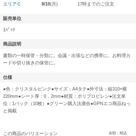
エリアＣ
8/10
(月)
17時までのご注文
販売単位
1ﾊﾟｯｸ
商品説明
書類の一時保管・分類に。会議・出張などの携帯に。お料理カ
ードや切り抜きの保管に。
仕様
●色：クリスタルピンク●サイズ：A4タテ●外寸法：縦310×横
220mm●シート厚：0．2mm●材質：ポリプロピレン●注文単
位：1パック（10枚）●グリーン購入法適合●GPNエコ商品ねっ
と掲載
この商品のバリエーション
金額：税込