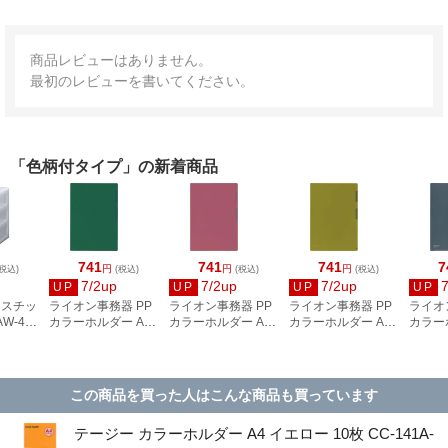
商品レビューはありません。
最初のレビューを書いてください。
「色柄付タイプ」の新着商品
741
741
741
7
円
円
円
税込)
(税込)
(税込)
(税込)
7/2up
7/2up
7/2up
UP
UP
UP
UP
ラスチッ
ライオン事務器 PP
ライオン事務器 PP
ライオン事務器 PP
ライオ
W-403
カラーホルダー A4
カラーホルダー A4
カラーホルダー A4
カラー
グリーン(G)10枚
ピンク(P)10枚 CF-
イエロー(Y)10枚
透明(T)
CF-6N-10P
6N-10P
CF-6N-10P
10P
この商品を買った人はこんな商品も買っています
テージー カラーホルダー A4 イエロー 10枚 CC-141A-