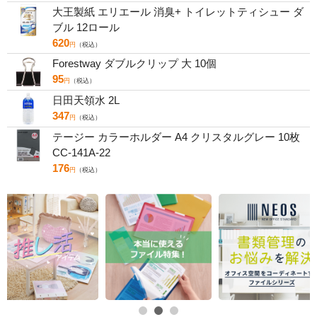
大王製紙 エリエール 消臭+ トイレットティシュー ダ
ブル 12ロール
620
円
（税込）
Forestway ダブルクリップ 大 10個
95
円
（税込）
日田天領水 2L
347
円
（税込）
テージー カラーホルダー A4 クリスタルグレー 10枚
CC-141A-22
176
円
（税込）