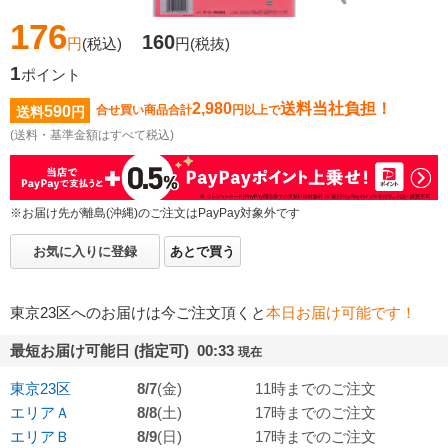
176
160
円
(税込)
円
(税抜)
1
ポイント
2,980
送料当社負担！
590
合せ買い商品合計
円以上で
送料
円
(送料・基準金額はすべて税込)
※お届け先が離島(沖縄)のご注文はPayPay対象外です
お気に入りに登録
あとで買う
東京23区へのお届けは今ご注文頂くと
本日お届け可能です！
最短お届け可能日 (指定可) 00:33
現在
東京23区
8/7
(金)
11時までのご注文
エリアＡ
8/8
(土)
17時までのご注文
エリアＢ
8/9
(日)
17時までのご注文