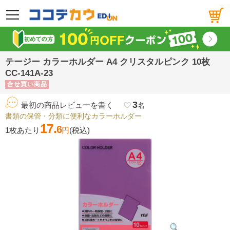
メニュー
テージー カラーホルダー A4 クリスタルピンク 10枚
CC-141A-23
合せ買い商品
3
最初の商品レビューを書く
favorite_border
名
書類の保管・分類に便利なカラーホルダー
17.
6
1枚あたり
円
(税込)