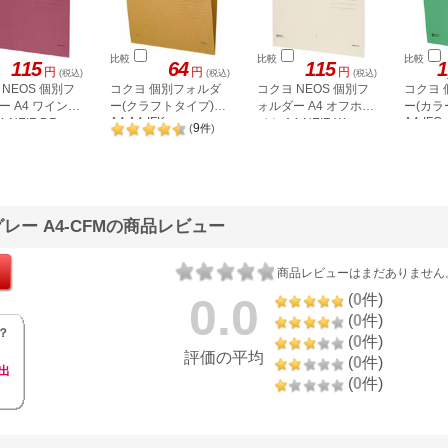
比較
比較
比較
115
64
115
1
円
円
円
(税込)
(税込)
(税込)
 NEOS 個別フ
コクヨ 個別フォルダ
コクヨ NEOS 個別フ
コクヨ
ー A4 ワインレ
ー(クラフトタイプ)
ォルダー A4 オフホワ
ー(カラー
A4 A4-IFK
A4-IFG
-NEIF-DR
イト A4-NEIF-W
9
(
件
)
グレー A4-CFMの商品レビュー
商品レビューはまだありません
0.0
(
0
件)
(
0
件)
？
(
0
件)
評価の平均
(
0
件)
出
(
0
件)