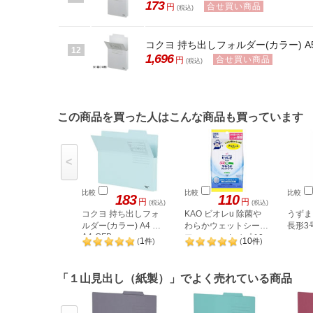
173
合せ買い商品
円
(税込)
コクヨ 持ち出しフォルダー(カラー) A5 グ
12
1,696
合せ買い商品
円
(税込)
この商品を買った人はこんな商品も買っています
<
比較
比較
比較
183
110
円
円
(税込)
(税込)
コクヨ 持ち出しフォ
KAO ビオレu 除菌や
うずま
ルダー(カラー) A4 青
わらかウェットシート
長形3号
A4-CFB
アルコールタイプ 10
1
10
(
件
)
(
件
)
枚
「１山見出し（紙製）」でよく売れている商品