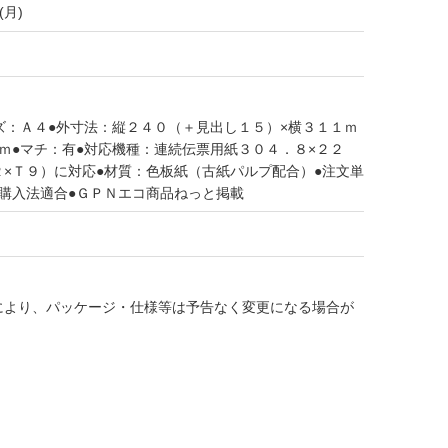
(月)
ズ：Ａ４●外寸法：縦２４０（＋見出し１５）×横３１１ｍ
ｍ●マチ：有●対応機種：連続伝票用紙３０４．８×２２
×Ｔ９）に対応●材質：色板紙（古紙パルプ配合）●注文単
購入法適合●ＧＰＮエコ商品ねっと掲載
により、パッケージ・仕様等は予告なく変更になる場合が