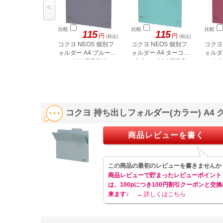
<
比較
比較
比較
115
115
円
円
(税込)
(税込)
コクヨ NEOS 個別フ
コクヨ NEOS 個別フ
コクヨ
ォルダー A4 ブルーグ
ォルダー A4 ターコイ
ォルダ
レー A4-NEIF-DM
ズブルー A4-NEIF-B
ッド A4
コクヨ 持ち出しフォルダー(カラー) A4 
商品レビューを書く
この商品の最初のレビューを書きませんか
商品レビューで貯まったレビューポイント
は、100pにつき100円割引クーポンと交換
来ます♪
→ 詳しくはこちら