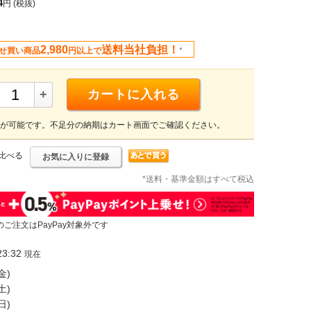
4
円
(税抜)
2,980
送料当社負担！
せ買い商品
円以上で
*
+
カートに入れる
が可能です。不足分の納期はカート画面でご確認ください。
比べる
お気に入りに登録
*送料・基準金額はすべて税込
のご注文はPayPay対象外です
3:32
現在
金)
土)
日)