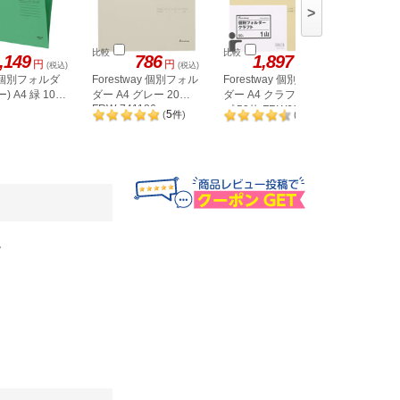
>
比較
比較
比較
,149
786
1,897
円
円
円
(税込)
(税込)
(税込)
 個別フォルダ
Forestway 個別フォル
Forestway 個別フォル
コクヨ N
) A4 緑 10枚
ダー A4 グレー 20枚
ダー A4 クラフトタイ
ォルダー 
FRW-741186
プ 50枚 FRW628634
グリーン A
5
9
(
件
)
(
件
)
。