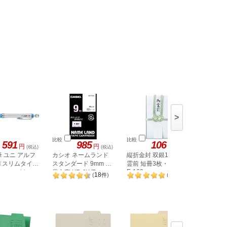
>
比較
比較
比較
591
985
106
円
円
円
(税込)
(税込)
(税込)
 ユニ アルフ
カシオ ネームランド
縦折金封 双銀10本御
コクヨ 
〈スリムタイ
スタンダード 9mm 白
霊前 短冊3枚・中袋付
ルダー(カ
E-160
A4-CFG
5mm ロイヤル
黒文字 XR-9WE
18
2
(
件
)
(
件
)