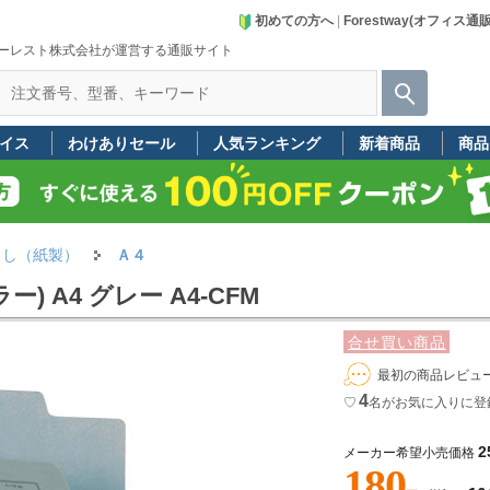
初めての方へ
|
Forestway(オフィス通
ーレスト株式会社が運営する通販サイト
イス
わけありセール
人気ランキング
新着商品
商品
出し（紙製）
Ａ４
 A4 グレー A4-CFM
合せ買い商品
最初の商品レビュ
4
♡
名
がお気に入りに登
2
メーカー希望小売価格
180