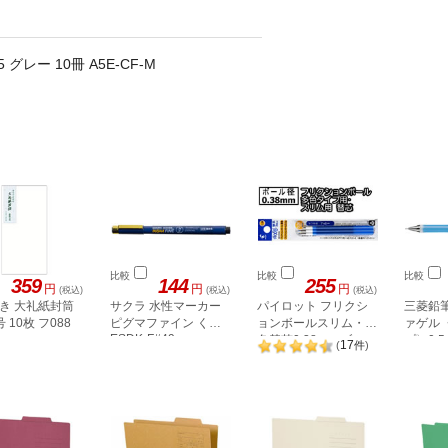
レー 10冊 A5E-CF-M
比較
比較
比較
359
144
255
円
円
円
(税込)
(税込)
(税込)
き 大礼紙封筒
サクラ 水性マーカー
パイロット フリクシ
三菱鉛筆
 10枚 フ088
ピグマファイン くろ
ョンボールスリム・多
ァゲル
ESDK-F#49
色替芯0.38mm ブルー
プ〉0.
17
(
件
)
3本
ブルー