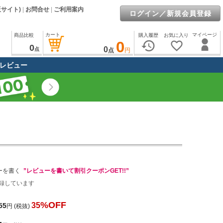
販サイト)
|
お問合せ
|
ご利用案内
ログイン／新規会員登録
カート
マイページ
商品比較
購入履歴
お気に入り
0
history
favorite_border
0
0
点
点
円
レビュー
ーを書く
”レビューを書いて割引クーポンGET!!”
録しています
%OFF
35
55
円
(税抜)