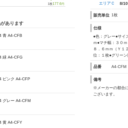
エリアＣ
8/10
177.6
1枚
円
1枚
販売単位
品があります
仕様
青 A4-CFB
●色：グレー●サイ
ｍ●マチ幅：３０ｍ
８．６ｍｍ（Ｙ１２
位：１枚●グリーン
緑 A4-CFG
品番
A4-CFM
ピンク A4-CFP
備考
※メーカーの都合
ございます。
グレー A4-CFM
黄 A4-CFY