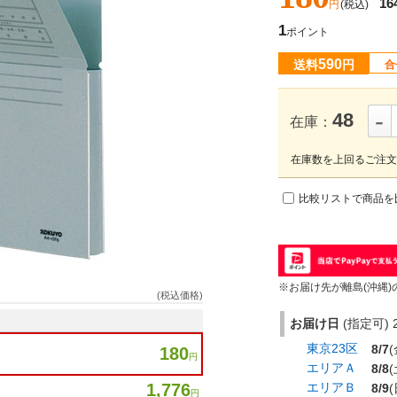
16
円
(税込)
1
ポイント
590
送料
円
合
-
48
在庫：
在庫数を上回るご注文
比較リストで商品を
※お届け先が離島(沖縄)
(税込価格)
お届け日
(指定可) 2
東京23区
8/7
(
180
円
エリアＡ
8/8
(
1,776
エリアＢ
8/9
(
円