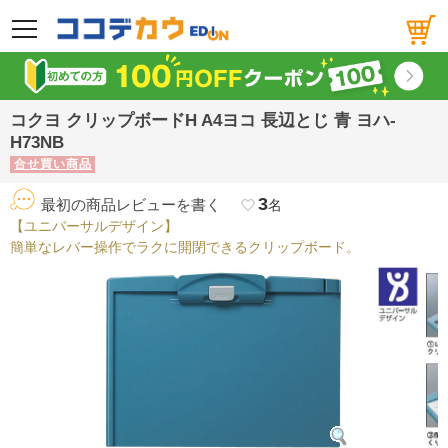
メニュー
コクヨ クリップボードH A4ヨコ 長辺とじ 青 ヨハ-
H73NB
合せ買い商品
3
最初の商品レビューを書く
favorite_border
名
【ユニバーサルデザイン】
簡単なレバー操作でラクに開閉できるクリップボード。