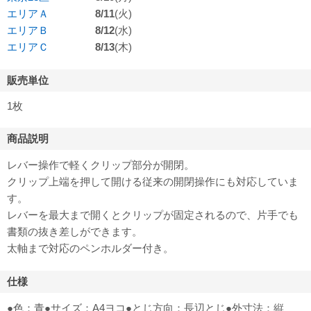
エリアＡ
8/11
(火)
エリアＢ
8/12
(水)
エリアＣ
8/13
(木)
販売単位
1枚
商品説明
レバー操作で軽くクリップ部分が開閉。
クリップ上端を押して開ける従来の開閉操作にも対応していま
す。
レバーを最大まで開くとクリップが固定されるので、片手でも
書類の抜き差しができます。
太軸まで対応のペンホルダー付き。
仕様
●色：青●サイズ：A4ヨコ●とじ方向：長辺とじ●外寸法：縦