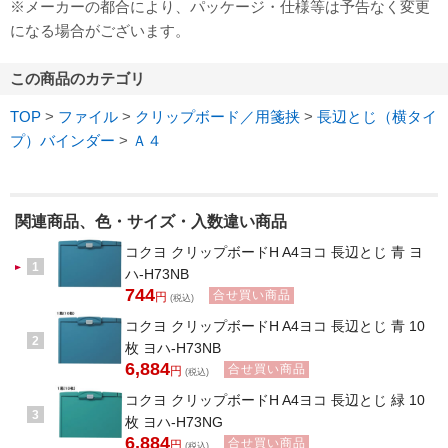
※メーカーの都合により、パッケージ・仕様等は予告なく変更
になる場合がございます。
この商品のカテゴリ
TOP
>
ファイル
>
クリップボード／用箋挟
>
長辺とじ（横タイ
プ）バインダー
>
Ａ４
関連商品、色・サイズ・入数違い商品
コクヨ クリップボードH A4ヨコ 長辺とじ 青 ヨ
1
ハ-H73NB
744
合せ買い商品
円
(税込)
コクヨ クリップボードH A4ヨコ 長辺とじ 青 10
2
枚 ヨハ-H73NB
6,884
合せ買い商品
円
(税込)
コクヨ クリップボードH A4ヨコ 長辺とじ 緑 10
3
枚 ヨハ-H73NG
6,884
合せ買い商品
円
(税込)