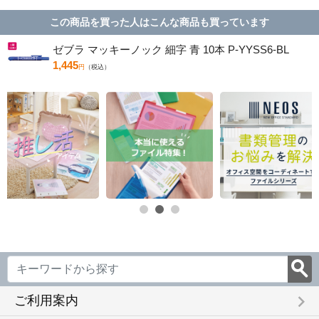
この商品を買った人はこんな商品も買っています
ゼブラ マッキーノック 細字 青 10本 P-YYSS6-BL
1,445
円
（税込）
keyboard_arrow_right
ご利用案内