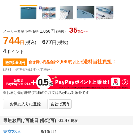
35
円
1,050
メーカー希望小売価格
(税抜)
%OFF
744
677
円
(税込)
円
(税抜)
4
ポイント
2,980
送料当社負担！
590
合せ買い商品合計
円以上で
送料
円
(送料・基準金額はすべて税込)
※お届け先が離島(沖縄)のご注文はPayPay対象外です
お気に入りに登録
あとで買う
最短お届け可能日 (指定可) 01:47
現在
東京23区
8/10
(月)