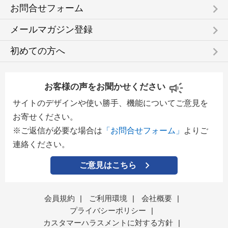
keyboard_arrow_right
お問合せフォーム
keyboard_arrow_right
メールマガジン登録
keyboard_arrow_right
初めての方へ
お客様の声をお聞かせください
サイトのデザインや使い勝手、機能についてご意見を
お寄せください。
※ご返信が必要な場合は
「お問合せフォーム」
よりご
連絡ください。
ご意見はこちら
会員規約
|
ご利用環境
|
会社概要
|
プライバシーポリシー
|
カスタマーハラスメントに対する方針
|