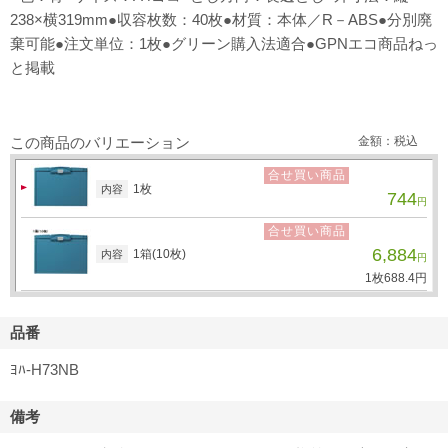
238×横319mm●収容枚数：40枚●材質：本体／R－ABS●分別廃
棄可能●注文単位：1枚●グリーン購入法適合●GPNエコ商品ねっ
と掲載
この商品のバリエーション
金額：税込
合せ買い商品
1枚
内容
744
円
合せ買い商品
6,884
1箱(10枚)
内容
円
1枚
688.
4
円
品番
ﾖﾊ-H73NB
備考