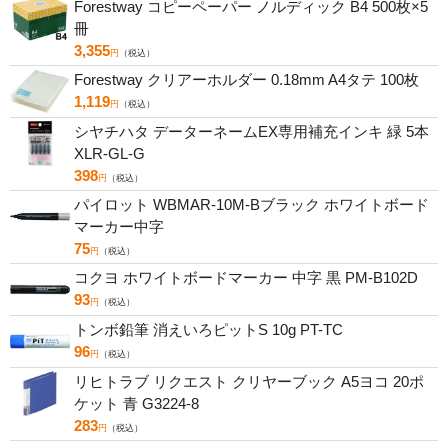
Forestway コピーペーパー ノルディック B4 500枚×5
冊
3,355
円
（税込）
Forestway クリアーホルダー 0.18mm A4タテ 100枚
1,119
円
（税込）
シヤチハタ データーネームEX専用補充インキ 緑 5本
XLR-GL-G
398
円
（税込）
パイロット WBMAR-10M-Bブラック ホワイトボード
マーカー中字
75
円
（税込）
コクヨ ホワイトボードマーカー 中字 黒 PM-B102D
93
円
（税込）
トンボ鉛筆 消えいろピットS 10g PT-TC
96
円
（税込）
リヒトラブ リクエスト クリヤーブック A5ヨコ 20ポ
ケット 青 G3224-8
283
円
（税込）