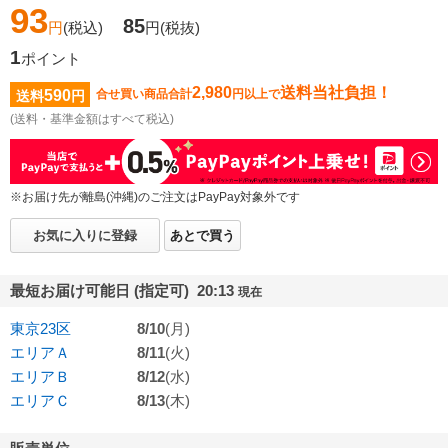
93
85
円
(税込)
円
(税抜)
1
ポイント
2,980
送料当社負担！
590
合せ買い商品合計
円以上で
送料
円
(送料・基準金額はすべて税込)
※お届け先が離島(沖縄)のご注文はPayPay対象外です
お気に入りに登録
あとで買う
最短お届け可能日 (指定可) 20:13
現在
東京23区
8/10
(月)
エリアＡ
8/11
(火)
エリアＢ
8/12
(水)
エリアＣ
8/13
(木)