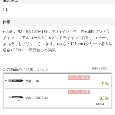
販売単位
1本
仕様
●品番：PM－BN102●仕様：中字●インク色：黒●油性ノンドラ
イインク（アルコール系）●ノンドライインク採用。コピー付
き白板でもプリントくっきり。●長さ：121mm●グリーン購入法
適合●GPNエコ商品ねっと掲載
この商品のバリエーション
金額：税込
合せ買い商品
1本
内容
93
円
合せ買い商品
933
1箱(10本)
内容
円
1本
93.
3
円