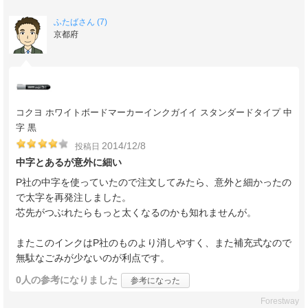
ふたばさん (7)
京都府
コクヨ ホワイトボードマーカーインクガイイ スタンダードタイプ 中
字 黒
2014/12/8
投稿日
中字とあるが意外に細い
P社の中字を使っていたので注文してみたら、意外と細かったの
で太字を再発注しました。
芯先がつぶれたらもっと太くなるのかも知れませんが。
またこのインクはP社のものより消しやすく、また補充式なので
無駄なごみが少ないのが利点です。
0人
の参考になりました
参考になった
Forestway