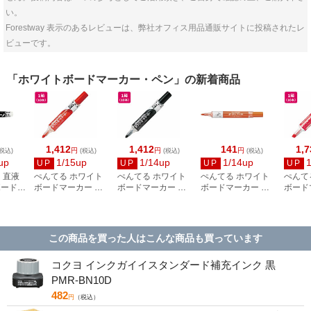
い。
Forestway 表示のあるレビューは、弊社オフィス用品通販サイトに投稿されたレ
ビューです。
「ホワイトボードマーカー・ペン」の新着商品
1,412
1,412
141
1,7
円
円
円
税込)
(税込)
(税込)
(税込)
up
1/15up
1/14up
1/14up
UP
UP
UP
UP
 直液
ぺんてる ホワイト
ぺんてる ホワイト
ぺんてる ホワイト
ぺんて
ボードマ
ボードマーカー ノ
ボードマーカー ノ
ボードマーカー ノ
ボード
キリー
ックル 中字 赤 10本
ックル 中字 黒 10本
ックル ボードにフ
ックル 
5K
ィット 中字 橙
10本
この商品を買った人はこんな商品も買っています
コクヨ インクガイイスタンダード補充インク 黒
PMR-BN10D
482
円
（税込）