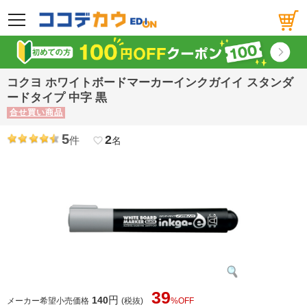
メニュー
コクヨ ホワイトボードマーカーインクガイイ スタンダ
ードタイプ 中字 黒
合せ買い商品
5
2
件
favorite_border
名
39
円
140
メーカー希望小売価格
(税抜)
%OFF