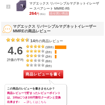
マグエックス リバーシブルマグネットイレーザ
2
ー スペアシート MMRE-R5
264
合せ買い商品
円
(税込)
マグエックス リバーシブルマグネットイレーザー
MMREの商品レビュー
14
件の商品レビュー
4.6
10
(
件)
2
(
件)
2
(
件)
評価の平均
0
(
件)
0
(
件)
商品レビューを書く
この商品のレビューを書きませんか？
商品レビューで貯まったレビューポイント
は、100pにつき100円割引クーポンと交換
出来ます♪
→ 詳しくはこちら