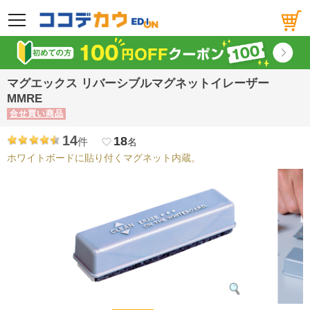
メニュー
マグエックス リバーシブルマグネットイレーザー
MMRE
合せ買い商品
14
18
件
favorite_border
名
ホワイトボードに貼り付くマグネット内蔵。