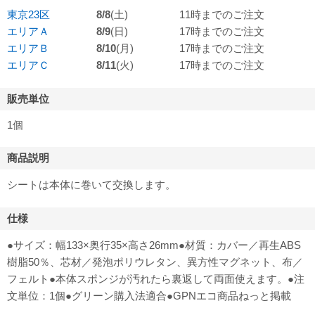
東京23区
8/8
(土)
11時までのご注文
エリアＡ
8/9
(日)
17時までのご注文
エリアＢ
8/10
(月)
17時までのご注文
エリアＣ
8/11
(火)
17時までのご注文
販売単位
1個
商品説明
シートは本体に巻いて交換します。
仕様
●サイズ：幅133×奥行35×高さ26mm●材質：カバー／再生ABS
樹脂50％、芯材／発泡ポリウレタン、異方性マグネット、布／
フェルト●本体スポンジが汚れたら裏返して両面使えます。●注
文単位：1個●グリーン購入法適合●GPNエコ商品ねっと掲載