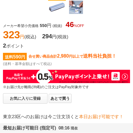
46
円
550
メーカー希望小売価格
(税抜)
%OFF
323
294
円
(税込)
円
(税抜)
2
ポイント
2,980
送料当社負担！
590
合せ買い商品合計
円以上で
送料
円
(送料・基準金額はすべて税込)
※お届け先が離島(沖縄)のご注文はPayPay対象外です
お気に入りに登録
あとで買う
東京23区へのお届けは今ご注文頂くと
本日お届け可能です！
最短お届け可能日 (指定可) 08:16
現在