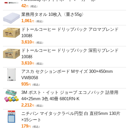
42
円
（税込）
業務用タオル 10枚入〈重さ55g〉
1,061
円
（税込）
ドトールコーヒー ドリップパック アロマブレンド
100杯
3,610
円
（税込）
ドトールコーヒー ドリップパック 深煎りブレンド
100杯
3,610
円
（税込）
アスカ セクションボード Mサイズ 300×450mm
VWB058
935
円
（税込）
3M ポスト・イット ジョーブ エコノパック 詰替用
44×25mm 3色 40冊 6801RN-K
2,212
円
（税込）
ニチバン マイタックラベル円型 白 直径5mm 130片
×15シート
179
円
（税込）