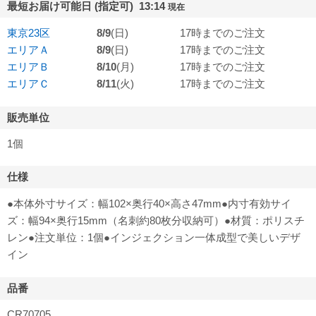
最短お届け可能日 (指定可) 13:14
現在
東京23区
8/9
(日)
17時までのご注文
エリアＡ
8/9
(日)
17時までのご注文
エリアＢ
8/10
(月)
17時までのご注文
エリアＣ
8/11
(火)
17時までのご注文
販売単位
1個
仕様
●本体外寸サイズ：幅102×奥行40×高さ47mm●内寸有効サイ
ズ：幅94×奥行15mm（名刺約80枚分収納可）●材質：ポリスチ
レン●注文単位：1個●インジェクション一体成型で美しいデザ
イン
品番
CR70705