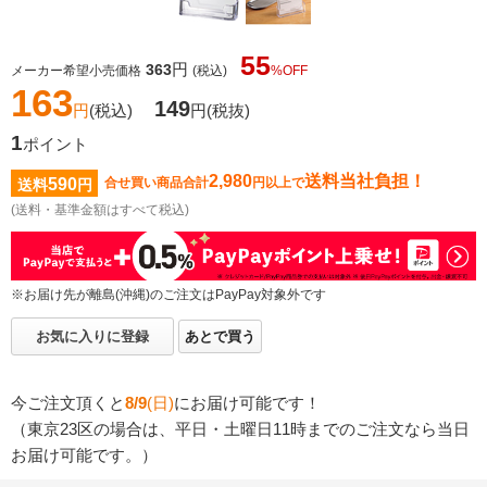
55
円
363
メーカー希望小売価格
(税込)
%OFF
163
149
円
(税込)
円
(税抜)
1
ポイント
2,980
送料当社負担！
590
合せ買い商品合計
円以上で
送料
円
(送料・基準金額はすべて税込)
※お届け先が離島(沖縄)のご注文はPayPay対象外です
お気に入りに登録
あとで買う
今ご注文頂くと
8/9
(日)
にお届け可能です！
（東京23区の場合は、平日・土曜日11時までのご注文なら当日
お届け可能です。）