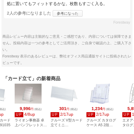
処に置いてもフィットするかな。枚数もすごく入る。
2人
の参考になりました
参考になった
Forestway
商品レビュー内容は主観的なご意見・ご感想であり、内容については保障できま
せん。投稿内容は一つの参考としてご活用頂き、ご自身で確認の上、ご購入下さ
い。
Forestway 表示のあるレビューは、弊社オフィス用品通販サイトに投稿されたレ
ビューです。
「カード立て」の新着商品
9,996
301
1,234
5,8
円
円
円
税込)
(税込)
(税込)
(税込)
up
4/8up
2/17up
2/17up
UP
UP
UP
UP
型カード
ライオン事務器 卓
クルーズ V型カード
クルーズ カタログ
エヌア
91035
上パンフレットスタ
立てミニ
ケース A5 2段
タログ
ンド(組立式) PS-
CRV791103
CR74502
65-039