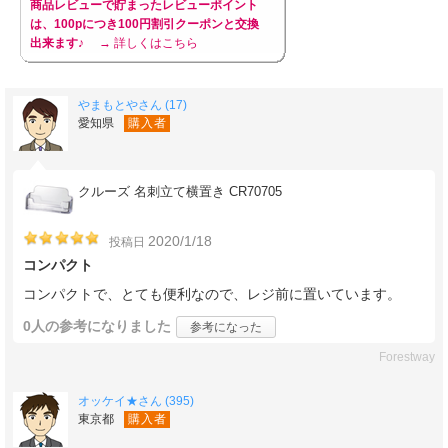
商品レビューで貯まったレビューポイント
は、100pにつき100円割引クーポンと交換
出来ます♪
→ 詳しくはこちら
やまもとやさん (17)
愛知県
購入者
クルーズ 名刺立て横置き CR70705
2020/1/18
投稿日
コンパクト
コンパクトで、とても便利なので、レジ前に置いています。
0人
の参考になりました
参考になった
Forestway
オッケイ★さん (395)
東京都
購入者