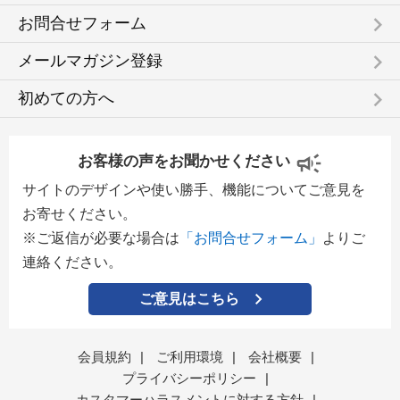
keyboard_arrow_right
お問合せフォーム
keyboard_arrow_right
メールマガジン登録
keyboard_arrow_right
初めての方へ
お客様の声をお聞かせください
サイトのデザインや使い勝手、機能についてご意見を
お寄せください。
※ご返信が必要な場合は
「お問合せフォーム」
よりご
連絡ください。
ご意見はこちら
会員規約
|
ご利用環境
|
会社概要
|
プライバシーポリシー
|
カスタマーハラスメントに対する方針
|