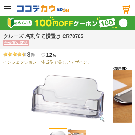
メニュー
クルーズ 名刺立て横置き CR70705
合せ買い商品
3
12
件
favorite_border
名
インジェクション一体成型で美しいデザイン。