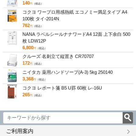
140
円
（税込）
コクヨ ワープロ用感熱紙 エコノミー満足タイプ A4
100枚 タイ-2014N
762
円
（税込）
NANA ラベルシールナナワードA4 12面 上下余白 500
枚 LDW12P
6,800
円
（税込）
クルーズ 名刺立て縦置き CR70707
172
円
（税込）
ニイタカ 薬用ハンドソープ(A-3) 5kg 250140
3,368
円
（税込）
コクヨ レポート箋 B5 U罫 60枚 レ-16U
265
円
（税込）
keyboard_arrow_right
ご利用案内