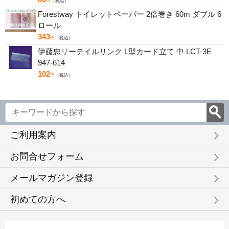
円
（税込）
Forestway トイレットペーパー 2倍巻き 60m ダブル 6
ロール
343
円
（税込）
伊藤忠リーテイルリンク L型カード立て 中 LCT-3E
947-614
102
円
（税込）
keyboard_arrow_right
ご利用案内
keyboard_arrow_right
お問合せフォーム
keyboard_arrow_right
メールマガジン登録
keyboard_arrow_right
初めての方へ