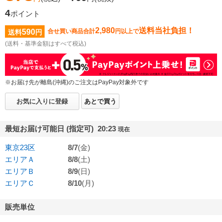
4
ポイント
2,980
送料当社負担！
590
合せ買い商品合計
円以上で
送料
円
(送料・基準金額はすべて税込)
※お届け先が離島(沖縄)のご注文はPayPay対象外です
お気に入りに登録
あとで買う
最短お届け可能日 (指定可) 20:23
現在
東京23区
8/7
(金)
エリアＡ
8/8
(土)
エリアＢ
8/9
(日)
エリアＣ
8/10
(月)
販売単位