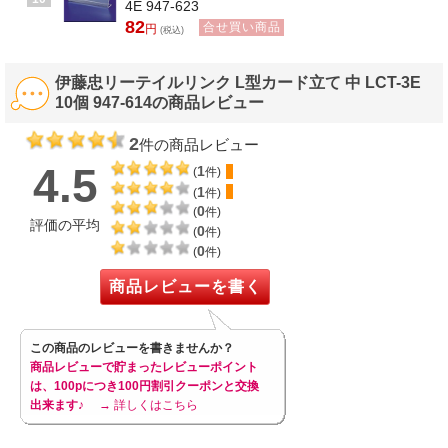
4E 947-623
82
合せ買い商品
円
(税込)
伊藤忠リーテイルリンク L型カード立て 中 LCT-3E
10個 947-614の商品レビュー
2
件の商品レビュー
4.5
1
(
件)
1
(
件)
0
(
件)
評価の平均
0
(
件)
0
(
件)
商品レビューを書く
この商品のレビューを書きませんか？
商品レビューで貯まったレビューポイント
は、100pにつき100円割引クーポンと交換
出来ます♪
→ 詳しくはこちら