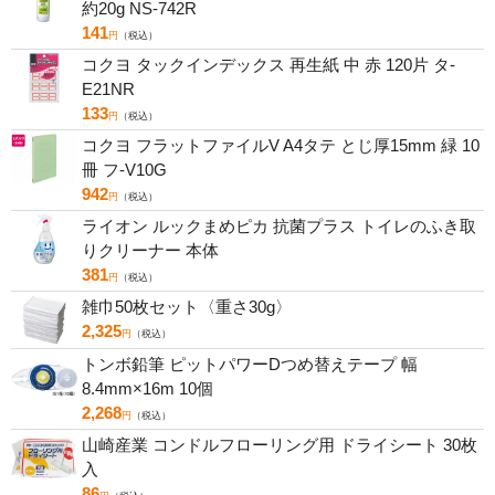
約20g NS-742R
141
円
（税込）
コクヨ タックインデックス 再生紙 中 赤 120片 タ-
E21NR
133
円
（税込）
コクヨ フラットファイルV A4タテ とじ厚15mm 緑 10
冊 フ-V10G
942
円
（税込）
ライオン ルックまめピカ 抗菌プラス トイレのふき取
りクリーナー 本体
381
円
（税込）
雑巾50枚セット〈重さ30g〉
2,325
円
（税込）
トンボ鉛筆 ピットパワーDつめ替えテープ 幅
8.4mm×16m 10個
2,268
円
（税込）
山崎産業 コンドルフローリング用 ドライシート 30枚
入
86