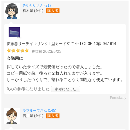
みやりいさん (21)
栃木県 (女性)
購入者
伊藤忠リーテイルリンク L型カード立て 中 LCT-3E 10個 947-614
2023/5/23
投稿日
会議用に
探していたサイズで最安値だったので購入しました。
コピー用紙で前、後ろと２枚入れてますが入ります。
しっかりしたつくりで、割れることなく問題なく使えています。
0人
の参考になりました
参考になった
Forestway
ラブループさん (145)
石川県 (女性)
購入者