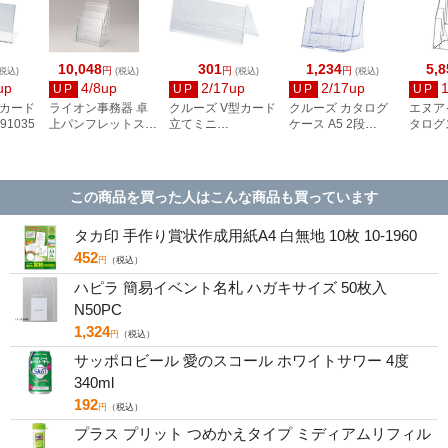
10,048
301
1,234
5,8
円
円
円
税込)
(税込)
(税込)
(税込)
up
4/8up
2/17up
2/17up
UP
UP
UP
UP
型カード
ライオン事務器 卓
クルーズ V型カード
クルーズ カタログ
エヌア
91035
上パンフレットスタ
立てミニ
ケース A5 2段
タログ
ンド(組立式) PS-
CRV791103
CR74502
65-039
131A
この商品を買った人はこんな商品も買っています
タカ印 手作り賞状作成用紙A4 白無地 10枚 10-1960
452
円
（税込）
ハピラ 簡易イベント名札 ハガキサイズ 50枚入
N50PC
1,324
円
（税込）
サッポロビール 愛のスコール ホワイトサワー 4度
340ml
192
円
（税込）
プラス プリット つめかえタイプ ミディアムリフィル