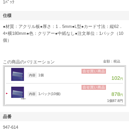
1ﾊﾟｯｸ
仕様
●材質：アクリル板●厚さ：1．5mm●L型●カード寸法：縦62．
4×横180mm●色：クリアー●中紙なし●注文単位：1パック（10
個）
この商品のバリエーション
金額：税込
合せ買い商品
1個
内容
102
円
合せ買い商品
878
1パック(10個)
内容
円
1個
87.
8
円
品番
947-614