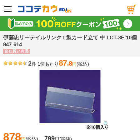
メニュー
伊藤忠リーテイルリンク L型カード立て 中 LCT-3E 10個
947-614
合せ買い商品
87.
2
8
件
1個あたり
円
(税込)
878
799
円
(税込)
円
(税抜)