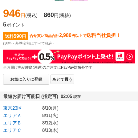
946
860
円
(税込)
円
(税抜)
5
ポイント
2,980
送料当社負担！
590
合せ買い商品合計
円以上で
送料
円
(送料・基準金額はすべて税込)
※お届け先が離島(沖縄)のご注文はPayPay対象外です
お気に入りに登録
あとで買う
最短お届け可能日 (指定可) 02:05
現在
東京23区
8/10
(月)
エリアＡ
8/11
(火)
エリアＢ
8/12
(水)
エリアＣ
8/13
(木)