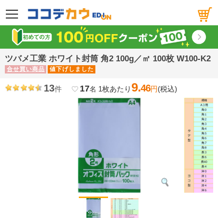
メニュー
ツバメ工業 ホワイト封筒 角2 100g／㎡ 100枚 W100-K2
合せ買い商品
値下げしました
9.
13
46
17
件
1枚あたり
円
(税込)
favorite_border
名