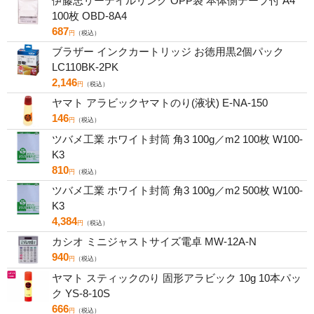
伊藤忠リーテイルリンク OPP袋 本体側テープ付 A4
100枚 OBD-8A4
687
円
（税込）
ブラザー インクカートリッジ お徳用黒2個パック
LC110BK-2PK
2,146
円
（税込）
ヤマト アラビックヤマトのり(液状) E-NA-150
146
円
（税込）
ツバメ工業 ホワイト封筒 角3 100g／m2 100枚 W100-
K3
810
円
（税込）
ツバメ工業 ホワイト封筒 角3 100g／m2 500枚 W100-
K3
4,384
円
（税込）
カシオ ミニジャストサイズ電卓 MW-12A-N
940
円
（税込）
ヤマト スティックのり 固形アラビック 10g 10本パッ
ク YS-8-10S
666
円
（税込）