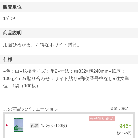
販売単位
1ﾊﾟｯｸ
商品説明
用途ひろがる、お得なホワイト封筒。
仕様
●色：白●規格サイズ：角2●寸法：縦332×横240mm●紙厚：
100g／m2●貼り合わせ：サイド貼り●郵便番号枠なし●注文単
位：1袋（100枚）
この商品のバリエーション
金額：税込
合せ買い商品
946
1パック(100枚)
内容
円
1枚
9.
46
円