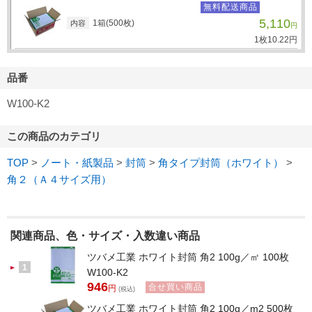
無料配送商品
5,110
1箱(500枚)
内容
円
1枚
10.
22
円
品番
W100-K2
この商品のカテゴリ
TOP
>
ノート・紙製品
>
封筒
>
角タイプ封筒（ホワイト）
>
角２（Ａ４サイズ用）
関連商品、色・サイズ・入数違い商品
ツバメ工業 ホワイト封筒 角2 100g／㎡ 100枚
1
W100-K2
946
合せ買い商品
円
(税込)
ツバメ工業 ホワイト封筒 角2 100g／m2 500枚