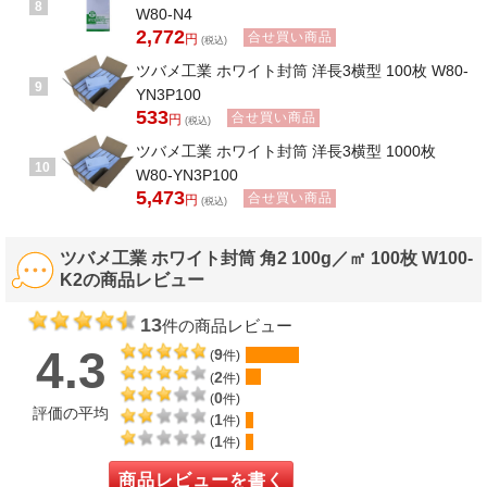
8
W80-N4
2,772
合せ買い商品
円
(税込)
ツバメ工業 ホワイト封筒 洋長3横型 100枚 W80-
9
YN3P100
533
合せ買い商品
円
(税込)
ツバメ工業 ホワイト封筒 洋長3横型 1000枚
10
W80-YN3P100
5,473
合せ買い商品
円
(税込)
ツバメ工業 ホワイト封筒 角2 100g／㎡ 100枚 W100-
K2の商品レビュー
13
件の商品レビュー
4.3
9
(
件)
2
(
件)
0
(
件)
評価の平均
1
(
件)
1
(
件)
商品レビューを書く