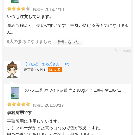
2019/4/18
投稿日
いつも注文しています。
厚みも程よく、使いやすいです。中身が透ける等も気になりませ
ん。
0人
の参考になりました
参考になった
Forestway
【リピ確】まめ氏さん (102)
東京都 (女性)
購入者
ツバメ工業 ホワイト封筒 角2 100g／㎡ 100枚 W100-K2
2018/8/17
投稿日
事務所用です
事務所用に使用しています。
少しブルーがかった真っ白なので色が映えますね。
中身の透けもありませんので申し分ありません。