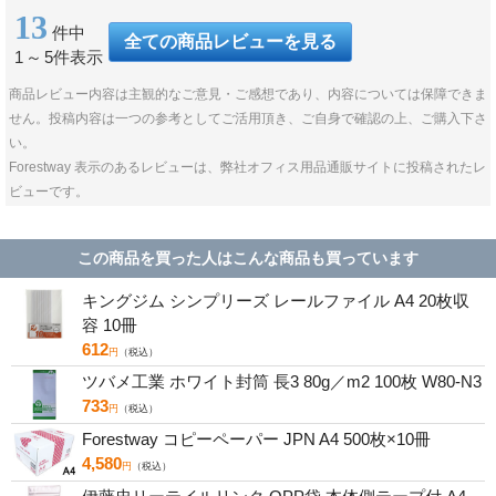
13
件中
全ての商品レビューを見る
1
～
5件表示
商品レビュー内容は主観的なご意見・ご感想であり、内容については保障できま
せん。投稿内容は一つの参考としてご活用頂き、ご自身で確認の上、ご購入下さ
い。
Forestway 表示のあるレビューは、弊社オフィス用品通販サイトに投稿されたレ
ビューです。
この商品を買った人はこんな商品も買っています
キングジム シンプリーズ レールファイル A4 20枚収
容 10冊
612
円
（税込）
ツバメ工業 ホワイト封筒 長3 80g／m2 100枚 W80-N3
733
円
（税込）
Forestway コピーペーパー JPN A4 500枚×10冊
4,580
円
（税込）