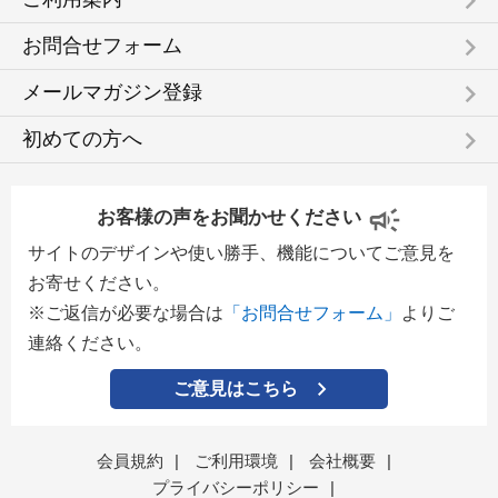
keyboard_arrow_right
keyboard_arrow_right
お問合せフォーム
keyboard_arrow_right
メールマガジン登録
keyboard_arrow_right
初めての方へ
お客様の声をお聞かせください
サイトのデザインや使い勝手、機能についてご意見を
お寄せください。
※ご返信が必要な場合は
「お問合せフォーム」
よりご
連絡ください。
ご意見はこちら
会員規約
|
ご利用環境
|
会社概要
|
プライバシーポリシー
|