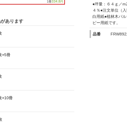
334.8
1冊
円
●坪量：６４ｇ／m
４％●注文単位（入
白用紙●植林木パ
品があります
ピー用紙です。
枚
品番
FRW892
0枚×5冊
枚
0枚×10冊
枚