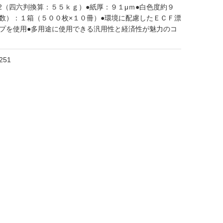
2（四六判換算：５５ｋｇ）●紙厚：９１μｍ●白色度約９
数）：１箱（５００枚×１０冊）●環境に配慮したＥＣＦ漂
ルプを使用●多用途に使用できる汎用性と経済性が魅力のコ
251