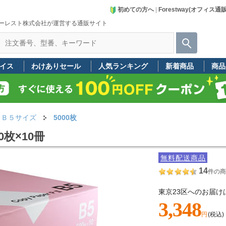
初めての方へ
|
Forestway(オフィス通
ーレスト株式会社が運営する通販サイト
イス
わけありセール
人気ランキング
新着商品
商品
Ｂ５サイズ
5000枚
00枚×10冊
無料配送商品
14
件の商
東京23区へのお届け
3,348
円
(税込)