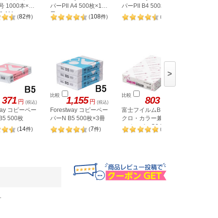
号 1000本×20
パーPII A4 500枚×10
パーPII B4 500枚×5冊
フリーザ
0-1M
冊
20枚入り
82
108
14
(
件
)
(
件
)
(
件
)
>
比較
比較
比較
371
1,155
803
円
円
円
(税込)
(税込)
(税込)
tway コピーペー
Forestway コピーペー
富士フイルムBI モノ
コクヨ K
B5 500枚
パーN B5 500枚×3冊
クロ・カラー兼用コピ
紙) 64g 
KW35
ーペーパーC2 B5 500
14
7
1
(
件
)
(
件
)
(
件
)
枚
す