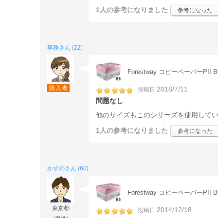
1人
の参考になりました
参考になった
事務さん (22)
Forestway コピーペーパーPII B
購入者
2016/7/11
投稿日
問題なし
他のサイズもこのシリーズを使用して
1人
の参考になりました
参考になった
かずのさん (60)
Forestway コピーペーパーPII B
東京都
2014/12/18
投稿日