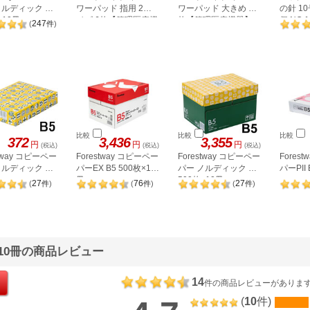
ノルディック A4
ワーパッド 指用 2サ
ワーパッド 大きめ 12
の針 10
×10冊
イズ 6枚【管理医療機
枚【管理医療機器】
個 NO.1
247
(
件
)
器】
比較
比較
比較
372
3,436
3,355
円
円
円
(税込)
(税込)
(税込)
stway コピーペー
Forestway コピーペー
Forestway コピーペー
Fores
ノルディック B5
パーEX B5 500枚×10
パー ノルディック B5
パーPII 
冊
500枚×10冊
27
76
27
(
件
)
(
件
)
(
件
)
0枚×10冊の商品レビュー
14
件の商品レビューがありま
(
10
件)