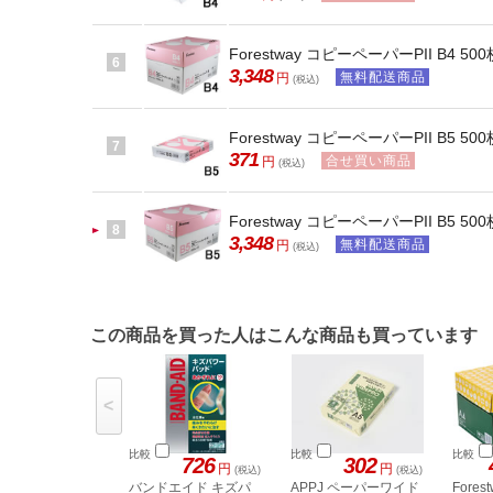
Forestway コピーペーパーPII B4 50
6
3,348
無料配送商品
円
(税込)
Forestway コピーペーパーPII B5 500
7
371
合せ買い商品
円
(税込)
Forestway コピーペーパーPII B5 50
8
3,348
無料配送商品
円
(税込)
この商品を買った人はこんな商品も買っています
<
比較
比較
比較
726
302
円
円
(税込)
(税込)
バンドエイド キズパ
APPJ ペーパーワイド
Fore