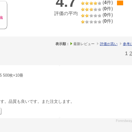
4.7
(
4
件)
(
0
件)
評価の平均
(
0
件)
出
(
0
件)
表示順：
最新レビュー
評価が高い
参考
1
5 500枚×10冊
ます。品質も良いです。また注文します。
Forestwa