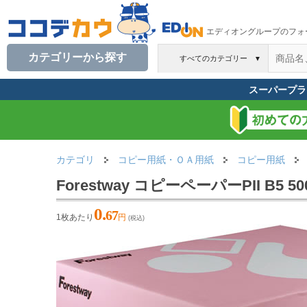
エディオングループのフォ
カテゴリーから探す
すべてのカテゴリー
▼
スーパープラ
カテゴリ
コピー用紙・ＯＡ用紙
コピー用紙
Forestway コピーペーパーPII B5 5
0.
67
1枚あたり
円
(税込)