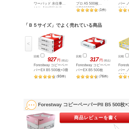
ワーパッド 水仕事用
プロ A5 500枚
パー 
WP005PEP
10枚【管理医療機
500枚
1
(
件
)
器】
「Ｂ５サイズ」でよく売れている商品
<
比較
比較
比較
927
317
円
円
(税込)
(税込)
Forestway コピーペー
Forestway コピーペー
Fore
パーEX B5 500枚×3冊
パーEX B5 500枚
パー 
500枚
93
76
(
件
)
(
件
)
Forestway コピーペーパーPII B5 50
商品レビューを書く