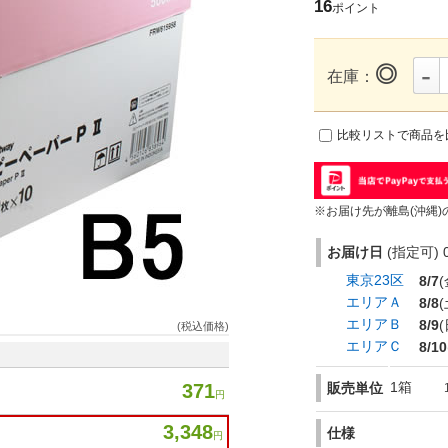
16
ポイント
-
◎
在庫：
比較リストで商品を
※お届け先が離島(沖縄)
お届け日
(指定可) 0
東京23区
8/7
(
エリアＡ
8/8
(
エリアＢ
8/9
(
(税込価格)
エリアＣ
8/10
1箱
販売単位
371
円
3,348
仕様
円