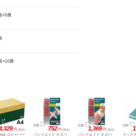
0枚×5冊
枚
0枚×10冊
比較
比較
比較
4,329
752
1,369
1
円
円
円
(税込)
(税込)
(税込)
stway コピーペー
バンドエイド キズパ
バンドエイド キズパ
マック