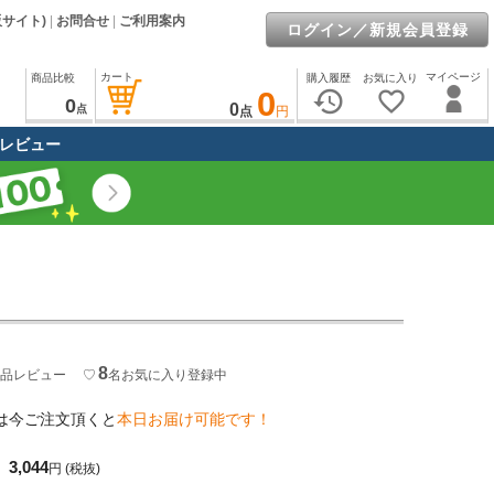
販サイト)
|
お問合せ
|
ご利用案内
ログイン／新規会員登録
カート
マイページ
商品比較
購入履歴
お気に入り
0
history
favorite_border
0
0
点
点
円
レビュー
8
品レビュー
♡
名
お気に入り登録中
は今ご注文頂くと
本日お届け可能です！
3,044
円
(税抜)