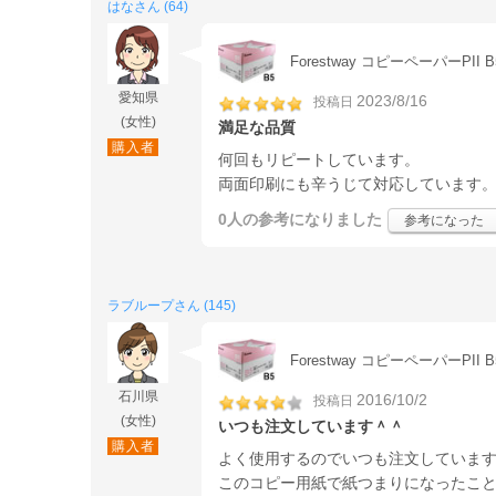
はなさん (64)
Forestway コピーペーパーPII B
愛知県
2023/8/16
投稿日
(女性)
満足な品質
購入者
何回もリピートしています。
両面印刷にも辛うじて対応しています
0人
の参考になりました
参考になった
ラブループさん (145)
Forestway コピーペーパーPII B
石川県
2016/10/2
投稿日
(女性)
いつも注文しています＾＾
購入者
よく使用するのでいつも注文していま
このコピー用紙で紙つまりになったこ