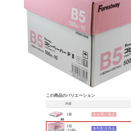
この商品のバリエーション
内容
1冊
合せ買い商品
1箱
無料配送商品
(10冊)