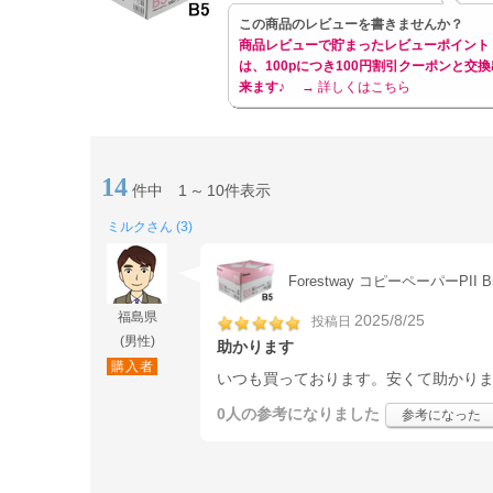
この商品のレビューを書きませんか？
商品レビューで貯まったレビューポイント
は、100pにつき100円割引クーポンと交換
来ます♪
→ 詳しくはこちら
14
件中
1
～
10件表示
ミルクさん (3)
Forestway コピーペーパーPII B
福島県
2025/8/25
投稿日
(男性)
助かります
購入者
いつも買っております。安くて助かり
0人
の参考になりました
参考になった