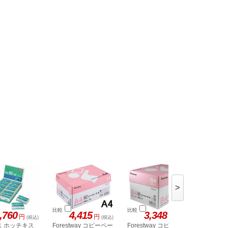
>
比較
比較
比較
,760
4,415
3,348
円
円
円
(税込)
(税込)
(税込)
ス ホッチキス
Forestway コピーペー
Forestway コピーペー
大和物産