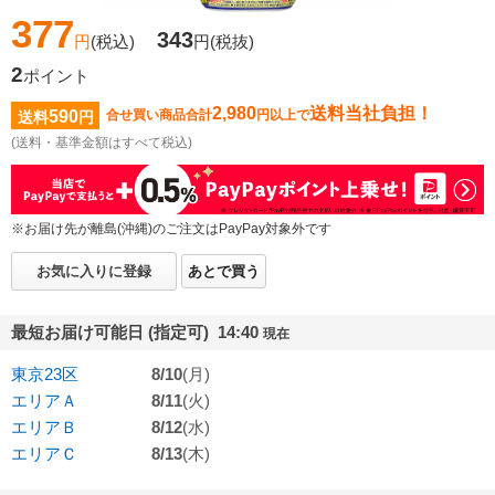
377
343
円
(税込)
円
(税抜)
2
ポイント
2,980
送料当社負担！
590
合せ買い商品合計
円以上で
送料
円
(送料・基準金額はすべて税込)
※お届け先が離島(沖縄)のご注文はPayPay対象外です
お気に入りに登録
あとで買う
最短お届け可能日 (指定可) 14:40
現在
東京23区
8/10
(月)
エリアＡ
8/11
(火)
エリアＢ
8/12
(水)
エリアＣ
8/13
(木)