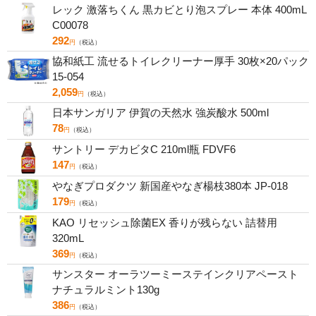
レック 激落ちくん 黒カビとり泡スプレー 本体 400mL
C00078
292
円
（税込）
協和紙工 流せるトイレクリーナー厚手 30枚×20パック
15-054
2,059
円
（税込）
日本サンガリア 伊賀の天然水 強炭酸水 500ml
78
円
（税込）
サントリー デカビタC 210ml瓶 FDVF6
147
円
（税込）
やなぎプロダクツ 新国産やなぎ楊枝380本 JP-018
179
円
（税込）
KAO リセッシュ除菌EX 香りが残らない 詰替用
320mL
369
円
（税込）
サンスター オーラツーミーステインクリアペースト
ナチュラルミント130g
386
円
（税込）