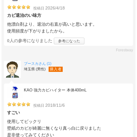
2026/4/18
投稿日
カビ退治のい味方
他漂白剤より、退治の右直が高いと思います。
使用頻度が下がりましたから。
0人
の参考になりました
参考になった
Forestway
ブースカさん (1)
埼玉県 (男性)
購入者
KAO 強力カビハイター 本体400mL
2018/11/6
投稿日
すごい
使用してビックリ
壁紙のカビが綺麗に無くなり真っ白に戻りました
是非使ってみてください