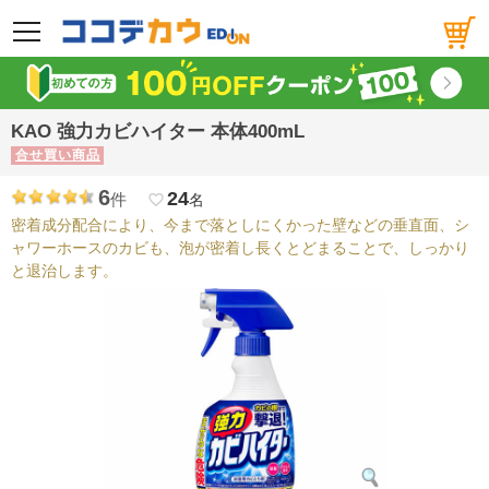
メニュー
KAO 強力カビハイター 本体400mL
合せ買い商品
6
24
件
favorite_border
名
密着成分配合により、今まで落としにくかった壁などの垂直面、シ
ャワーホースのカビも、泡が密着し長くとどまることで、しっかり
と退治します。