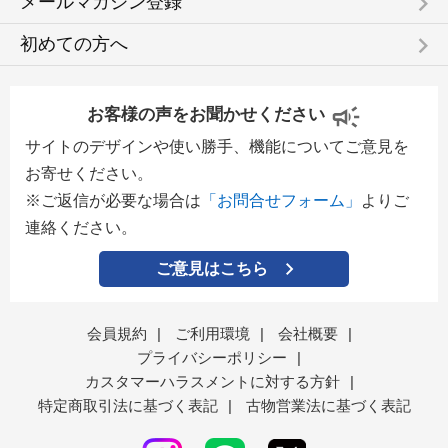
keyboard_arrow_right
メールマガジン登録
keyboard_arrow_right
初めての方へ
お客様の声をお聞かせください
サイトのデザインや使い勝手、機能についてご意見を
お寄せください。
※ご返信が必要な場合は
「お問合せフォーム」
よりご
連絡ください。
ご意見はこちら
会員規約
|
ご利用環境
|
会社概要
|
プライバシーポリシー
|
カスタマーハラスメントに対する方針
|
特定商取引法に基づく表記
|
古物営業法に基づく表記