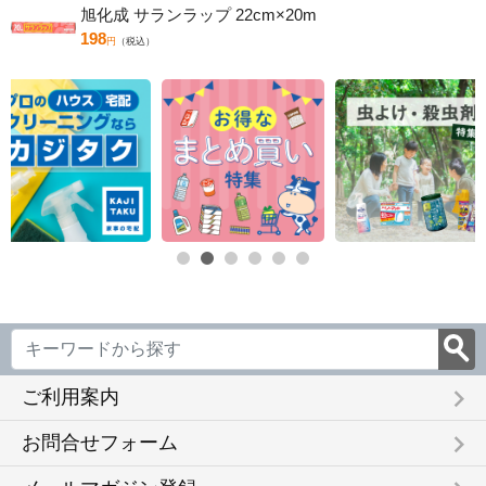
旭化成 サランラップ 22cm×20m
198
円
（税込）
keyboard_arrow_right
ご利用案内
keyboard_arrow_right
お問合せフォーム