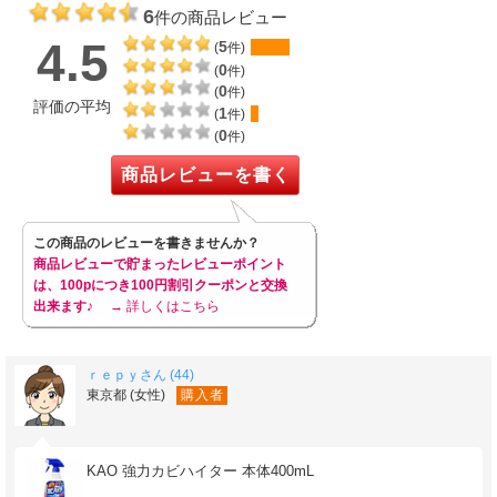
6
件の商品レビュー
4.5
5
(
件)
0
(
件)
0
(
件)
評価の平均
1
(
件)
0
(
件)
商品レビューを書く
この商品のレビューを書きませんか？
商品レビューで貯まったレビューポイント
は、100pにつき100円割引クーポンと交換
出来ます♪
→ 詳しくはこちら
ｒｅｐｙさん (44)
東京都 (女性)
購入者
KAO 強力カビハイター 本体400mL