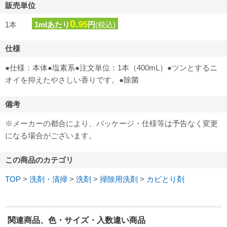
販売単位
0.
1本
1mlあたり
95
円
(税込)
仕様
●仕様：本体●塩素系●注文単位：1本（400mL）●ツンとするニ
オイを抑えたやさしい香りです。●除菌
備考
※メーカーの都合により、パッケージ・仕様等は予告なく変更
になる場合がございます。
この商品のカテゴリ
TOP
>
洗剤・清掃
>
洗剤
>
掃除用洗剤
>
カビとり剤
関連商品、色・サイズ・入数違い商品