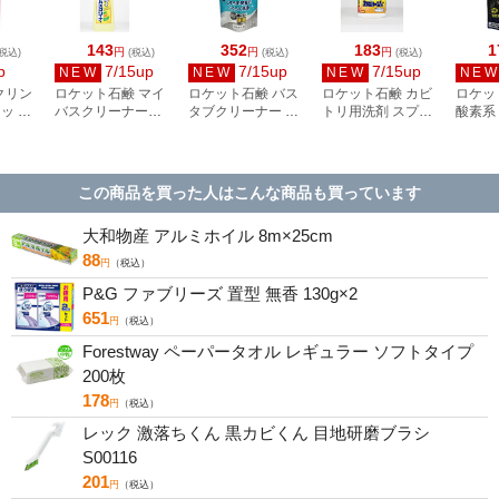
143
352
183
1
円
円
円
税込)
(税込)
(税込)
(税込)
p
7/15up
7/15up
7/15up
NEW
NEW
NEW
NE
クリン
ロケット石鹸 マイ
ロケット石鹸 バス
ロケット石鹸 カビ
ロケッ
ッ フ
バスクリーナー
タブクリーナー 詰
トリ用洗剤 スプレ
酸素系
り 本
500mL
替用 900mL
ー 泡タイプ 300mL
ーナー
390mL
この商品を買った人はこんな商品も買っています
大和物産 アルミホイル 8m×25cm
88
円
（税込）
P&G ファブリーズ 置型 無香 130g×2
651
円
（税込）
Forestway ペーパータオル レギュラー ソフトタイプ
200枚
178
円
（税込）
レック 激落ちくん 黒カビくん 目地研磨ブラシ
S00116
201
円
（税込）