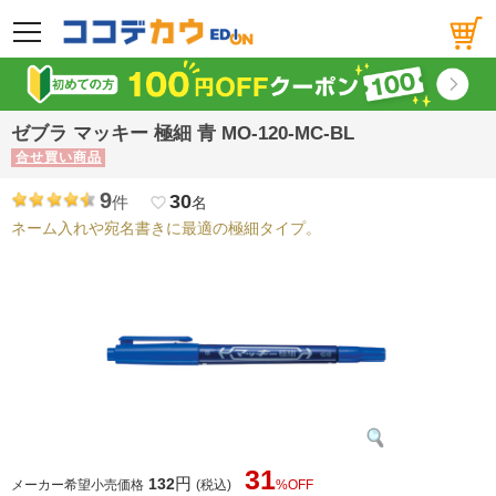
メニュー
ゼブラ マッキー 極細 青 MO-120-MC-BL
合せ買い商品
9
30
件
favorite_border
名
ネーム入れや宛名書きに最適の極細タイプ。
31
円
132
メーカー希望小売価格
(税込)
%OFF