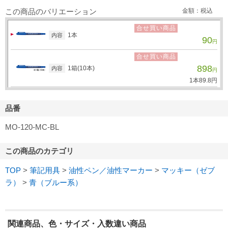
この商品のバリエーション
金額：税込
合せ買い商品
1本
内容
90
円
合せ買い商品
898
1箱(10本)
内容
円
1本
89.
8
円
品番
MO-120-MC-BL
この商品のカテゴリ
TOP
>
筆記用具
>
油性ペン／油性マーカー
>
マッキー（ゼブ
ラ）
>
青（ブルー系）
関連商品、色・サイズ・入数違い商品