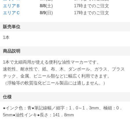
エリアＢ
8/8
(土)
17時までのご注文
エリアＣ
8/9
(日)
17時までのご注文
販売単位
1本
商品説明
1本で太細両用が使える便利な油性マーカーです。
速乾性、耐水性で、紙、布、木、ダンボール、ガラス、プラス
チック、金属、ビニール類などに幅広く利用できます。
（浮輪等の軟質塩化ビニール製品には適しません。）
仕様
●インク色：青●筆記線幅／細字：1．0～1．3mm、極細：0．
5mm●油性インキ●長さ：141．8mm