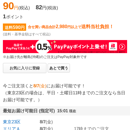
90
82
円
(税込)
円
(税抜)
1
ポイント
2,980
送料当社負担！
590
合せ買い商品合計
円以上で
送料
円
(送料・基準金額はすべて税込)
※お届け先が離島(沖縄)のご注文はPayPay対象外です
お気に入りに登録
あとで買う
今ご注文頂くと
8/7
(金)
にお届け可能です！
（東京23区の場合は、平日・土曜日11時までのご注文なら当日
お届け可能です。）
最短お届け可能日 (指定可) 15:01
現在
東京23区
8/7
(金)
エリアＡ
8/7
(金)
17時までのご注文