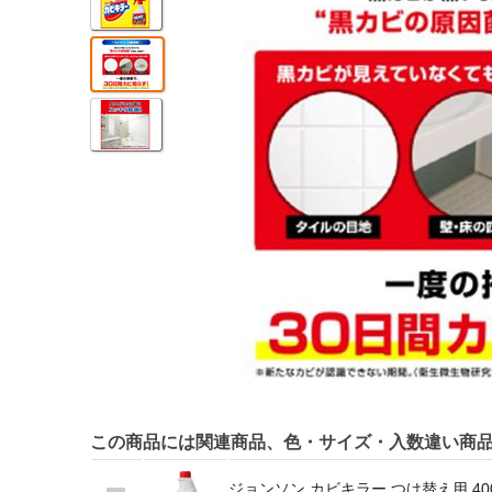
この商品には関連商品、色・サイズ・入数違い商
ジョンソン カビキラー つけ替え用 40
1
288
合せ買い商品
円
(税込)
ジョンソン カビキラー つけ替え用 65
2
345
合せ買い商品
円
(税込)
ジョンソン カビキラー つけ替え用 400
3
4,989
無料配送商品
円
(税込)