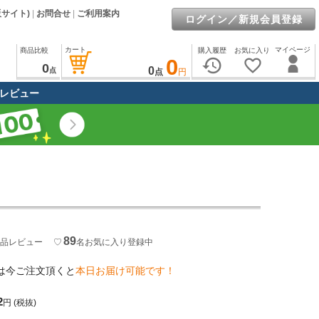
販サイト)
|
お問合せ
|
ご利用案内
ログイン／新規会員登録
カート
マイページ
商品比較
購入履歴
お気に入り
0
history
favorite_border
0
0
点
点
円
レビュー
89
品レビュー
♡
名
お気に入り登録中
は今ご注文頂くと
本日お届け可能です！
2
円
(税抜)