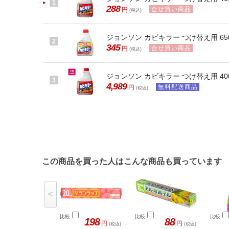
この商品を買った人はこんな商品も買っています
<
比較
比較
比較
198
88
円
円
(税込)
(税込)