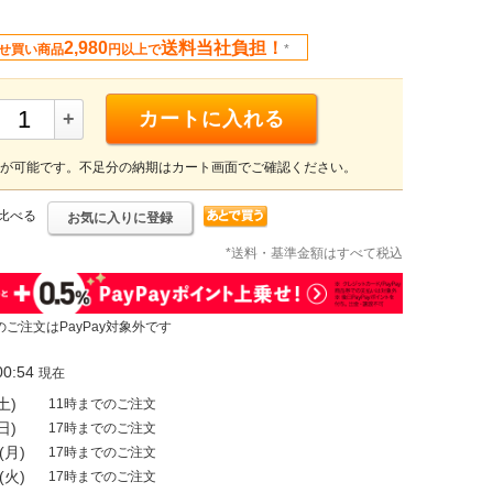
2,980
送料当社負担！
せ買い商品
円以上で
*
+
カートに入れる
が可能です。不足分の納期はカート画面でご確認ください。
比べる
お気に入りに登録
*送料・基準金額はすべて税込
のご注文はPayPay対象外です
0:54
現在
土)
11時までのご注文
日)
17時までのご注文
(月)
17時までのご注文
(火)
17時までのご注文