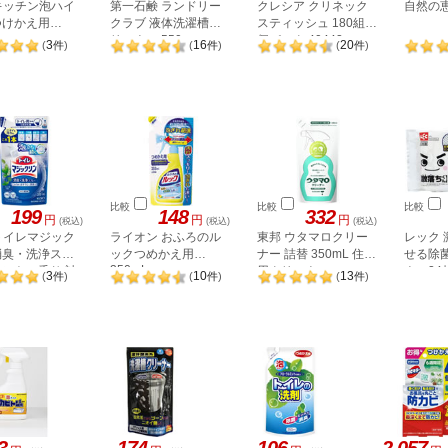
 キッチン泡ハイ
第一石鹸 ランドリー
クレシア クリネック
自然の恵
つけかえ用
クラブ 液体洗濯槽ク
スティッシュ 180組 5
L
リーナー 550g
個パック 40442
3
16
20
(
件
)
(
件
)
(
件
)
比較
比較
比較
199
148
332
円
円
円
(税込)
(税込)
(税込)
 トイレマジック
ライオン おふろのル
東邦 ウタマロクリー
レック 
消臭・洗浄スプ
ックつめかえ用
ナー 詰替 350mL 住宅
せる除
350mL
ミントの香り 詰
用クリーナー
ナー24枚
3
10
13
(
件
)
(
件
)
(
件
)
0mL
3
174
106
2,057