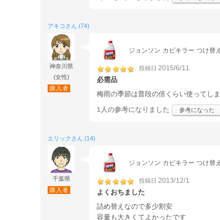
アキコさん (74)
ジョンソン カビキラー つけ替え用
神奈川県
2015/6/11
投稿日
(女性)
必需品
購入者
梅雨の季節は普段の倍くらい使ってし
1人
の参考になりました
参考になった
エリックさん (14)
ジョンソン カビキラー つけ替え用
千葉県
2013/12/1
投稿日
購入者
よくおちました
詰め替えなので多少割安
容量も大きくてよかったです