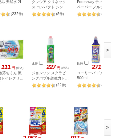
み 天然水 2L
クレシア クリネック
Forestway ティッシュ
クレシア
ス コンパクト シング
ペーパー ノルディッ
ティッシュ
ル 82.5m 8ロール
ク 200組 5個
232
8
78
(
件
)
(
件
)
(
件
)
>
比較
比較
比較
111
227
271
円
円
円
(税込)
(税込)
(税込)
激落ちくん 流
ジョンソン スクラビ
ユニリーバ ドメスト
KAO 除
500mL
菌トイレクリー
ングバブル超強力トイ
ハイター 
 S00280
レクリーナー 400g
22
14
(
件
)
(
件
)
>
2,057
911
2,057