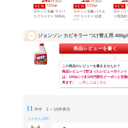
円
円
(税込)
(税込)
7/15up
7/15up
NEW
NEW
NEW
ロケット石鹸 マイバ
ロケット石鹸 バスタ
ロケット
スクリーナー 500mL
ブクリーナー 詰替用
リ用洗剤
900mL
タイプ 3
ジョンソン カビキラー つけ替え用 400
商品レビューを書く
この商品のレビューを書きませんか？
商品レビューで貯まったレビューポイント
は、100pにつき100円割引クーポンと交換
来ます♪
→ 詳しくはこちら
11
件中
1
～
10件表示
シゲさん (43)