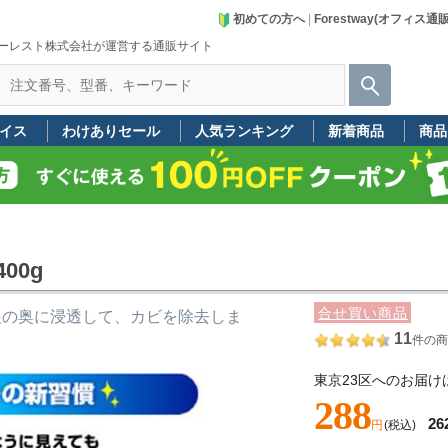
初めての方へ
|
Forestway(オフィス通
ーレスト株式会社が運営する通販サイト
イス
わけありセール
人気ランキング
新着商品
商品
00g
合せ買い商品
根の奥に浸透して、カビを除去しま
11
件の商
東京23区へのお届け
288
26
円
(税込)