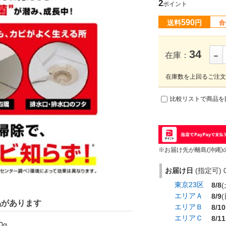
2
ポイント
590
送料
円
合
-
34
在庫：
在庫数を上回るご注文
比較リストで商品を
品があります
0g
※お届け先が離島(沖縄)
0g
お届け日
(指定可) 0
東京23区
8/8
(
エリアＡ
8/9
(
g×18個
エリアＢ
8/10
エリアＣ
8/11