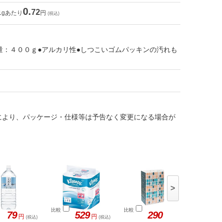
0.
72
1gあたり
円
(税込)
量：４００ｇ●アルカリ性●しつこいゴムパッキンの汚れも
により、パッケージ・仕様等は予告なく変更になる場合が
>
比較
比較
比較
79
529
290
円
円
円
(税込)
(税込)
(税込)