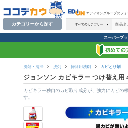
エディオングループのフォ
カテゴリーから探す
すべてのカテゴリー
▼
スーパープラ
洗剤・清掃
洗剤
掃除用洗剤
カビとり剤
ジョンソン カビキラー つけ替え用 4
カビキラー独自のカビ取り成分が、強力にカビの
す。