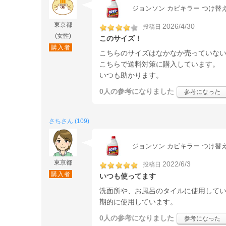
ジョンソン カビキラー つけ替え用
東京都
2026/4/30
投稿日
(女性)
このサイズ！
購入者
こちらのサイズはなかなか売っていな
こちらで送料対策に購入しています。
いつも助かります。
0人
の参考になりました
参考になった
さちさん (109)
ジョンソン カビキラー つけ替え用
東京都
2022/6/3
投稿日
購入者
いつも使ってます
洗面所や、お風呂のタイルに使用して
期的に使用しています。
0人
の参考になりました
参考になった