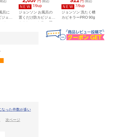
円
円
円
(税込)
(税込)
(税込)
(税込)
7/9up
7/9up
7/9up
NEW
NEW
NEW
風呂に
ジョンソン お風呂の
ジョンソン 洗たく槽
ジョンソン お風呂
ビジェル
置くだけ防カビジェル
カビキラーPRO 90g
置くだけ防カビジ
ーデン
やさしいシトラス 替
やさしいフローラ
え 4個入
替え 4個入
す
になった件数が多い
2
次ページ