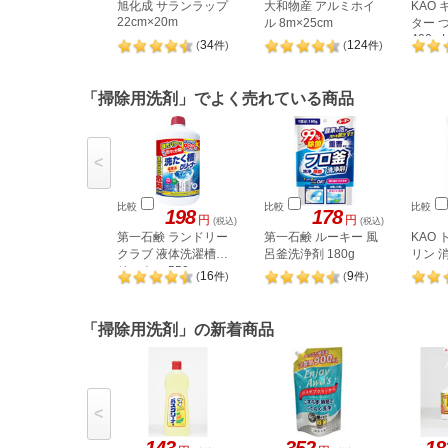
旭化成 サランラップ
大和物産 アルミホイ
KAO
22cm×20m
ル 8m×25cm
ター 
400m
34
124
(
件
)
(
件
)
「掃除用洗剤」でよく売れている商品
<
比較
比較
比較
198
178
円
円
(税込)
(税込)
第一石鹸 ランドリー
第一石鹸 ルーキー 風
KAO
クラブ 液体洗濯槽ク
呂釜洗浄剤 180g
リン 
リーナー 550g
レー 
16
9
(
件
)
(
件
)
替 30
「掃除用洗剤」の新着商品
<
143
352
18