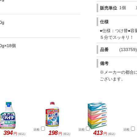
1個
販売単位
仕様
●仕様：つけ替●容
５分でスッキリ！
品番
(133759)
備考
※メーカーの都合
ございます。
比較
比較
比較
394
198
413
円
円
円
(税込)
(税込)
(税込)