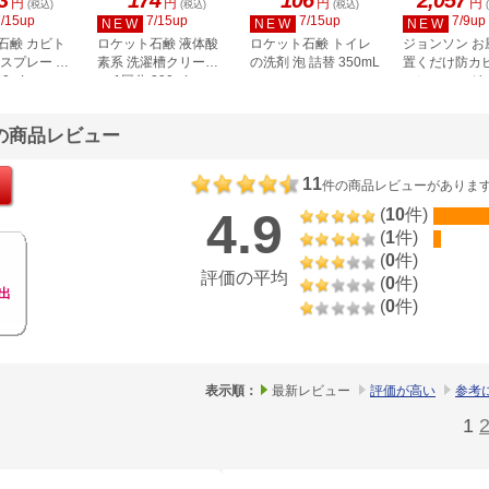
円
円
円
円
(税込)
(税込)
(税込)
7/15up
7/15up
7/15up
7/9up
NEW
NEW
NEW
石鹸 カビト
ロケット石鹸 液体酸
ロケット石鹸 トイレ
ジョンソン お
 スプレー 泡
素系 洗濯槽クリーナ
の洗剤 泡 詰替 350mL
置くだけ防カ
00mL
ー 1回分 390mL
フレッシュガ
替え 4個入
gの商品レビュー
11
件の商品レビューがありま
4.9
(
10
件)
(
1
件)
(
0
件)
評価の平均
(
0
件)
出
(
0
件)
表示順：
最新レビュー
評価が高い
参考
1