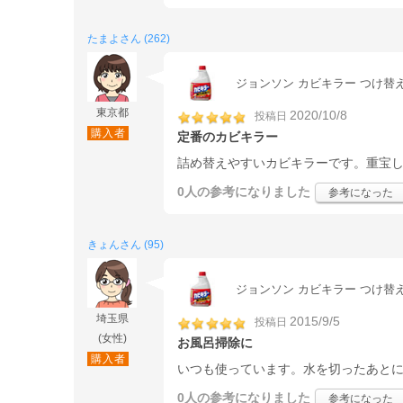
たまよさん (262)
ジョンソン カビキラー つけ替え用
東京都
2020/10/8
投稿日
購入者
定番のカビキラー
詰め替えやすいカビキラーです。重宝
0人
の参考になりました
参考になった
きょんさん (95)
ジョンソン カビキラー つけ替え用
埼玉県
2015/9/5
投稿日
(女性)
お風呂掃除に
購入者
いつも使っています。水を切ったあと
0人
の参考になりました
参考になった