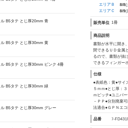
エリアＢ
8/8
(
エリアＣ
8/9
(
 B5タテ とじ厚20mm 青
1冊
販売単位
商品説明
 B5タテ とじ厚30mm 黄
書類が水平に開き
閉できるＵＤ金属
るので、書類が抜
できるフィンガー
 B5タテ とじ厚30mm ピンク 4冊
仕様
●表紙色：黄●サイ
 B5タテ とじ厚30mm 緑
５ｍｍ●とじ厚：３
ｍピッチ●ユニバー
－ＰＰ●分別廃棄可
法適合●ＧＰＮエ
 B5タテ とじ厚30mm グレー
品番
ﾌ-FD431