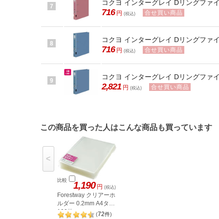
コクヨ インターグレイ Dリングファイル
7
716
合せ買い商品
円
(税込)
コクヨ インターグレイ Dリングファイル
8
716
合せ買い商品
円
(税込)
コクヨ インターグレイ Dリングファイル
9
2,821
合せ買い商品
円
(税込)
この商品を買った人はこんな商品も買っています
<
比較
1,190
円
(税込)
Forestway クリアーホ
ルダー 0.2mm A4タテ
100枚
72
(
件
)