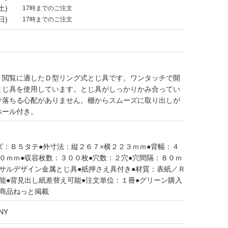
土)
17時までのご注文
日)
17時までのご注文
、閲覧に適したＤ型リング式とじ具です。ワンタッチで開
とじ具を使用しています。とじ具がしっかりかみ合ってい
け落ちる心配がありません。棚からスムーズに取り出しが
ホール付き。
ズ：Ｂ５タテ●外寸法：縦２６７×横２２３ｍｍ●背幅：４
０ｍｍ●収容枚数：３００枚●穴数：２穴●穴間隔：８０ｍ
サルデザイン金属とじ具●紙押さえ具付き●材質：表紙／Ｒ
能●背見出し紙差替え可能●注文単位：１冊●グリーン購入
コ商品ねっと掲載
NY