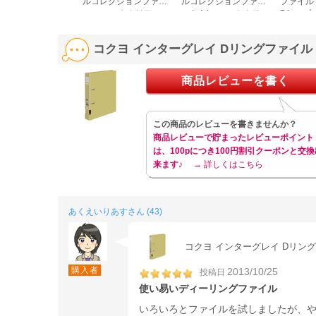
ルコレクションファイ
ルコレクションファイ
ファイル 
ル フロストクリアー
ル L A4フロストクリ
74mm 水 
F6620-1
アー F6621-1
コクヨ インターグレイ Dリングファイル 
商品レビューを書く
この商品のレビューを書きませんか？
商品レビューで貯まったレビューポイント
は、100pにつき100円割引クーポンと交換
来ます♪
→ 詳しくはこちら
あくえいりあすさん (43)
コクヨ インターグレイ Dリングフ
購入者
2013/10/25
投稿日
使い易いディーリングファイル
いろいろとファイルを試しましたが、や