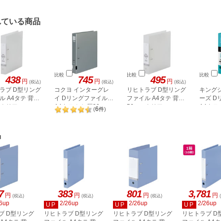
れている商品
比較
比較
比較
438
745
495
円
円
円
(税込)
(税込)
(税込)
ラブ D型リング
コクヨ インターグレ
リヒトラブ D型リング
キング
ル A4タテ 背幅
イ Dリングファイル
ファイル A4タテ 背幅
ーズ D
m クリアー
A4タテ とじ厚30mm
56mm クリアー
A4タテ
6
(
件
)
-1
G2240-1
グレー
水色
品
7
383
801
3,781
円
円
円
円
(税込)
(税込)
(税込)
6up
2/26up
2/26up
2/26up
UP
UP
UP
ブ D型リング
リヒトラブ D型リング
リヒトラブ D型リング
リヒトラブ D