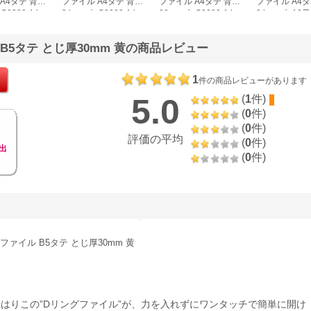
A4タテ 背幅
ファイル A4タテ 背幅
ファイル A4タテ 背幅
ファイル A4タ
G2280-14
34mm 水 G2220-14
88mm 水 G2290-14
34mm 水 10冊
G2220-14
B5タテ とじ厚30mm 黄の商品レビュー
1
件の商品レビューがあります
5.0
(
1
件)
(
0
件)
(
0
件)
評価の平均
(
0
件)
出
(
0
件)
ァイル B5タテ とじ厚30mm 黄
はりこの”Dリングファイル”が、力を入れずにワンタッチで簡単に開け