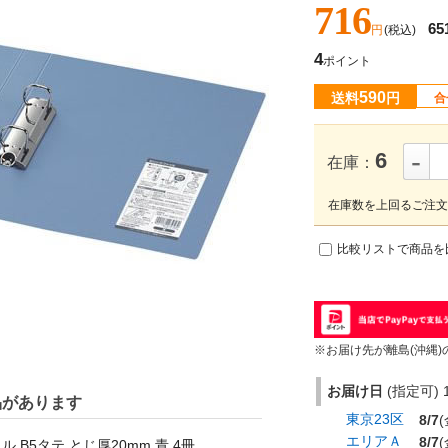
716
65
円
(税込)
4
ポイント
590
送料
円
合
-
6
在庫：
在庫数を上回るご注文
比較リストで商品を
※お届け先が離島(沖縄)
お届け日
(指定可) 1
品があります
東京23区
8/7
(
エリアＡ
8/7
(
 B5タテ とじ厚20mm 青 4冊