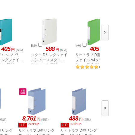
>
比較
比較
比較
405
588
405
円
円
円
(税込)
(税込)
(税込)
ジム シンプリ
コクヨ Dリングファイ
リヒトラブ D型リング
リヒトラ
リングファイル
ル[スムーススタイル]
ファイル A4タテ 背幅
ファイル 
 とじ厚32mm
A4タテとじ厚20mm
34mm 黄緑 G2220-6
34mm 黄 
2
(
件
)
オフホワイト
>
8,761
488
4,811
円
円
円
(税込)
(税込)
(税込)
(税込)
2/26up
2/26up
2/26up
UP
UP
UP
型リング
リヒトラブ D型リング
リヒトラブ D型リング
リヒトラブ D型リ