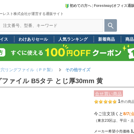
初めての方へ
|
Forestway(オフィス通
ーレスト株式会社が運営する通販サイト
イス
わけありセール
人気ランキング
新着商品
商品
２穴リングファイル（ＰＰ製）
その他サイズ
ァイル B5タテ とじ厚30mm 黄
合せ買い商品
1
件の商
今ご注文頂くと
8/7
(金
（東京23区は、平日・
1
メーカー希望小売価格