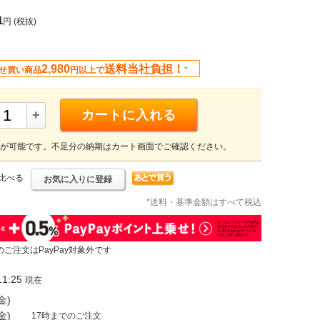
1
円
(税抜)
2,980
送料当社負担！
せ買い商品
円以上で
*
+
カートに入れる
が可能です。不足分の納期はカート画面でご確認ください。
比べる
お気に入りに登録
*送料・基準金額はすべて税込
のご注文はPayPay対象外です
1:25
現在
金)
金)
17時までのご注文