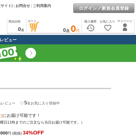
販サイト)
|
お問合せ
|
ご利用案内
ログイン／新規会員登録
カート
マイページ
商品比較
購入履歴
お気に入り
0
history
favorite_border
0
0
点
点
円
レビュー
5
品レビュー
♡
名
お気に入り登録中
)
にお届け可能です！
土曜日11時までのご注文なら当日お届け可能です。）
%OFF
34
,000
円
(税抜)