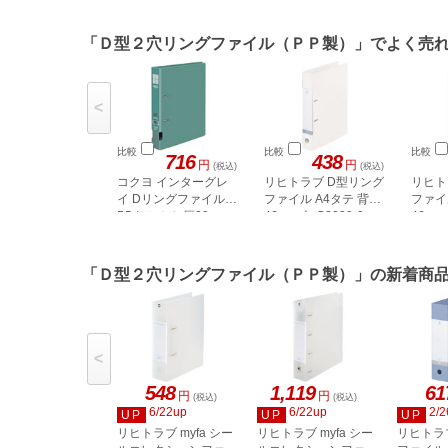
「Ｄ型２穴リングファイル（ＰＰ製）」でよく売
<
比較
比較
比較
716
438
円
円
(税込)
(税込)
コクヨ インターグレ
リヒトラブ D型リング
リヒト
イ Dリングファイル
ファイル A4タテ 背幅
ファイ
B5タテ とじ厚30mm
46mm 白 G2230-0
46m
G2230
緑
「Ｄ型２穴リングファイル（ＰＰ製）」の新着商
<
548
1,119
61
円
円
(税込)
(税込)
6/22up
6/22up
2/2
UP
UP
UP
リヒトラブ myfa シー
リヒトラブ myfa シー
リヒトラ