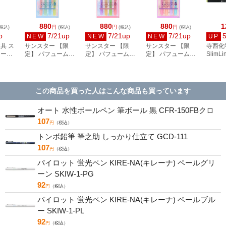
880
880
880
1
円
円
円
税込)
(税込)
(税込)
(税込)
p
7/21up
7/21up
7/21up
NEW
NEW
NEW
UP
具 ス
サンスター 【限
サンスター 【限
サンスター 【限
寺西化
カー
定】 パフュームカ
定】 パフュームカ
定】 パフュームカ
SlimLi
ン) 4色セ
ラーマーカー カオ
ラーマーカー カオ
ラーマーカー カオ
ステル
キャン
ライン 4本セット セ
ライン 4本セット セ
ライン 4本セット セ
ン MSL
ントオブプロミス
ントオブモーメント
ントオブメモリー
S4732120
S4732111
S4732103
この商品を買った人はこんな商品も買っています
オート 水性ボールペン 筆ボール 黒 CFR-150FBクロ
107
円
（税込）
トンボ鉛筆 筆之助 しっかり仕立て GCD-111
107
円
（税込）
パイロット 蛍光ペン KIRE-NA(キレーナ) ペールグリ
ーン SKIW-1-PG
92
円
（税込）
パイロット 蛍光ペン KIRE-NA(キレーナ) ペールブル
ー SKIW-1-PL
92
円
（税込）