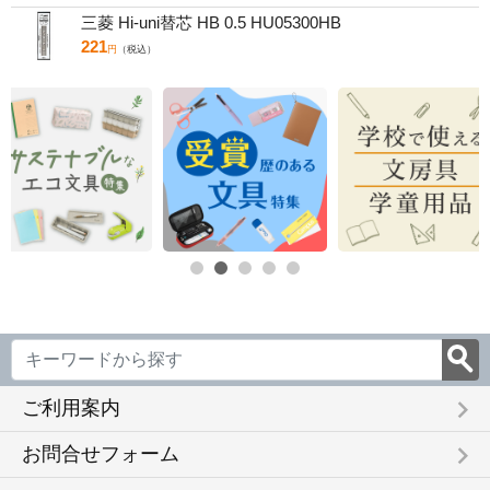
三菱 Hi-uni替芯 HB 0.5 HU05300HB
221
円
（税込）
keyboard_arrow_right
ご利用案内
keyboard_arrow_right
お問合せフォーム