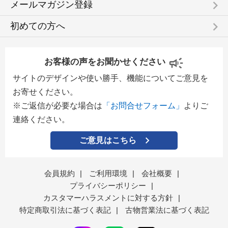
keyboard_arrow_right
メールマガジン登録
keyboard_arrow_right
初めての方へ
お客様の声をお聞かせください
サイトのデザインや使い勝手、機能についてご意見を
お寄せください。
※ご返信が必要な場合は
「お問合せフォーム」
よりご
連絡ください。
ご意見はこちら
会員規約
|
ご利用環境
|
会社概要
|
プライバシーポリシー
|
カスタマーハラスメントに対する方針
|
特定商取引法に基づく表記
|
古物営業法に基づく表記