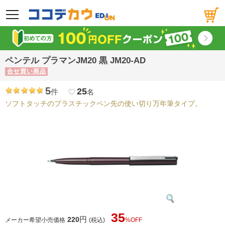
メニュー
ペンテル プラマンJM20 黒 JM20-AD
合せ買い商品
5
25
件
favorite_border
名
ソフトタッチのプラスチックペン先の使い切り万年筆タイプ。
35
円
220
メーカー希望小売価格
(税込)
%OFF