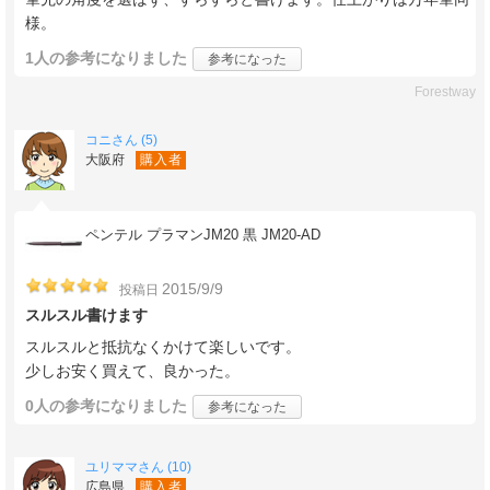
様。
1人
の参考になりました
参考になった
Forestway
コニさん (5)
大阪府
購入者
ペンテル プラマンJM20 黒 JM20-AD
2015/9/9
投稿日
スルスル書けます
スルスルと抵抗なくかけて楽しいです。
少しお安く買えて、良かった。
0人
の参考になりました
参考になった
ユリママさん (10)
広島県
購入者