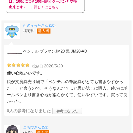
は、100pにつき100円割引クーポンと交換
出来ます♪
→ 詳しくはこちら
むぎゅったさん (10)
福岡県
購入者
ペンテル プラマンJM20 黒 JM20-AD
2026/5/20
投稿日
使い心地いいです。
娘が文房具売り場で「ペンテルの筆記具がとても書きやすかっ
た！」と言うので、そうなんだ？…と思い試しに購入。確かにボ
ールペンより書き心地が柔らかくて、使いやすいです。買って良
かった。
0人
の参考になりました
参考になった
こちびさん (53)
(女性)
購入者