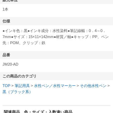
1本
仕様
●インキ色：黒●インキ成分：水性染料●筆記線幅：0．4～0．
7mm●サイズ：15×11×142mm●材質／軸●キャップ：PP、ペン
先：POM、クリップ：鉄
品番
JM20-AD
この商品のカテゴリ
TOP
>
筆記用具
>
水性ペン／水性マーカー
>
その他水性ペン
>
黒（ブラック系）
関連商品、色・サイズ・入数違い商品