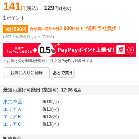
141
129
円
(税込)
円
(税抜)
1
ポイント
2,980
送料当社負担！
590
合せ買い商品合計
円以上で
送料
円
(送料・基準金額はすべて税込)
※お届け先が離島(沖縄)のご注文はPayPay対象外です
お気に入りに登録
あとで買う
最短お届け可能日 (指定可) 17:06
現在
東京23区
8/10
(月)
エリアＡ
8/11
(火)
エリアＢ
8/12
(水)
エリアＣ
8/13
(木)
販売単位