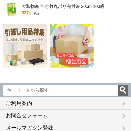
大和物産 節付竹丸ポリ完封箸 20cm 100膳
327
円
（税込）
keyboard_arrow_right
ご利用案内
keyboard_arrow_right
お問合せフォーム
keyboard_arrow_right
メールマガジン登録