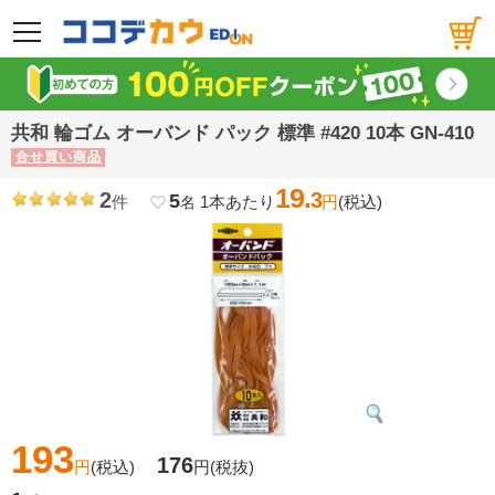
メニュー
共和 輪ゴム オーバンド パック 標準 #420 10本 GN-410
合せ買い商品
19.
2
3
5
件
1本あたり
円
(税込)
favorite_border
名
193
176
円
(税込)
円
(税抜)