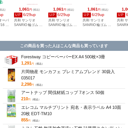
1,061
1,061
1,061
1,0
円
円
円
税込)
(税込)
(税込)
(税込)
up
6/29up
6/29up
6/29up
UP
UP
UP
UP
 オーバ
共和 サンリオ
共和 サンリオ
共和 サンリオ
共和 
16 パ
SANRIO 輪ゴム オ
SANRIO 輪ゴム オ
SANRIO 輪ゴム オ
SANR
 50g
ーバンド×ハローキ
ーバンド×マイメロ
ーバンド×クロミ缶
ーバン
ティ缶 30g入り ク
ディ缶 30g入り ク
30g入り ブラック・
ール缶 
リア・レッド・イエ
リア・ピンク GGS-
パープル GGS-040-
リア・
ロー GGS-040-K2
040-MM
KU
GGS-0
この商品を買った人はこんな商品も買っています
Forestway コピーペーパーEX A4 500枚×3冊
1,291
円
（税込）
片岡物産 モンカフェ プレミアムブレンド 30袋入
035017
2,298
円
（税込）
アートナップ 間伐材紙コップ 7オンス 50個
210
円
（税込）
エレコム マルチプリント 宛名・表示ラベル A4 10面
20枚 EDT-TM10
855
円
（税込）