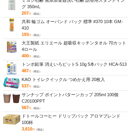
ミヨシ石鹸 無添加食器洗い石鹸 詰替用スタンディン
グ 350mL
207
円
（税込）
共和 輪ゴム オーバンド パック 標準 #370 10本 GM-
410
193
円
（税込）
大王製紙 エリエール 超吸収キッチンタオル 70カット
4ロール
400
円
（税込）
トンボ鉛筆 消えいろピットS 10g 5本パック HCA-513
487
円
（税込）
KAO トイレクイックル つめかえ用 20枚入
537
円
（税込）
サンナップ ポイントパターンカップ 205ml 100個
C20100PPT
567
円
（税込）
ドトールコーヒー ドリップパック アロマブレンド
100杯
3,610
円
（税込）