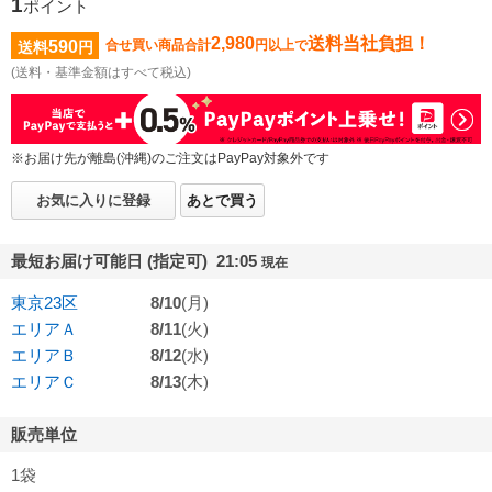
1
ポイント
2,980
送料当社負担！
590
合せ買い商品合計
円以上で
送料
円
(送料・基準金額はすべて税込)
※お届け先が離島(沖縄)のご注文はPayPay対象外です
お気に入りに登録
あとで買う
最短お届け可能日 (指定可) 21:05
現在
東京23区
8/10
(月)
エリアＡ
8/11
(火)
エリアＢ
8/12
(水)
エリアＣ
8/13
(木)
販売単位
1袋