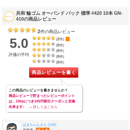
共和 輪ゴム オーバンド パック 標準 #420 10本 GN-
410の商品レビュー
2
件の商品レビュー
5.0
2
(
件)
0
(
件)
0
(
件)
評価の平均
0
(
件)
0
(
件)
商品レビューを書く
この商品のレビューを書きませんか？
商品レビューで貯まったレビューポイント
は、100pにつき100円割引クーポンと交換
出来ます♪
→ 詳しくはこちら
はまちゃんさん (145)