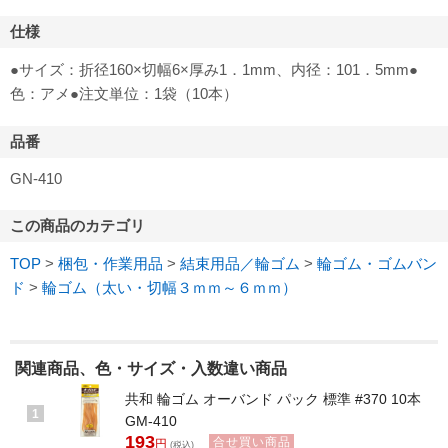
仕様
●サイズ：折径160×切幅6×厚み1．1mm、内径：101．5mm●
色：アメ●注文単位：1袋（10本）
品番
GN-410
この商品のカテゴリ
TOP
>
梱包・作業用品
>
結束用品／輪ゴム
>
輪ゴム・ゴムバン
ド
>
輪ゴム（太い・切幅３ｍｍ～６ｍｍ）
関連商品、色・サイズ・入数違い商品
共和 輪ゴム オーバンド パック 標準 #370 10本
1
GM-410
193
合せ買い商品
円
(税込)