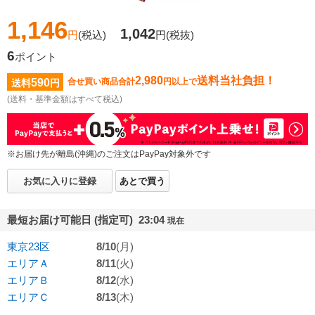
1,146
1,042
円
(税込)
円
(税抜)
6
ポイント
2,980
送料当社負担！
590
合せ買い商品合計
円以上で
送料
円
(送料・基準金額はすべて税込)
※お届け先が離島(沖縄)のご注文はPayPay対象外です
お気に入りに登録
あとで買う
最短お届け可能日 (指定可) 23:04
現在
東京23区
8/10
(月)
エリアＡ
8/11
(火)
エリアＢ
8/12
(水)
エリアＣ
8/13
(木)