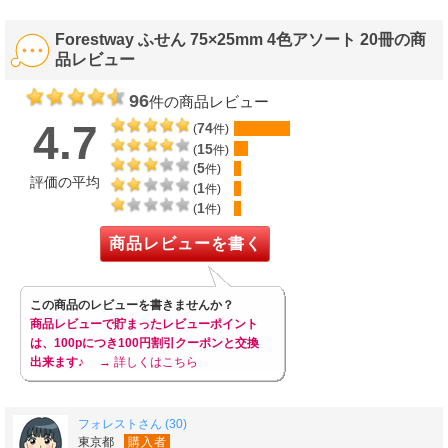
Forestway ふせん 75×25mm 4色アソート 20冊の商
品レビュー
96
件の商品レビュー
4.7
74
(
件)
15
(
件)
5
(
件)
評価の平均
1
(
件)
1
(
件)
商品レビューを書く
この商品のレビューを書きませんか？
商品レビューで貯まったレビューポイント
は、100pにつき100円割引クーポンと交換
出来ます♪
→ 詳しくはこちら
フォレストさん (30)
東京都
購入者