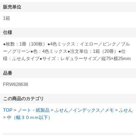
販売単位
1箱
仕様
●枚数：1冊（100枚）●4色ミックス：イエロー／ピンク／ブル
ー／グリーン●色：4色ミックス●注文単位：1箱（20冊）●仕
様：ふせんタイプ●サイズ：レギュラーサイズ／縦75×横25mm
品番
FRW628638
この商品のカテゴリ
TOP
>
ノート・紙製品
>
ふせん／インデックス／メモ
>
ふせん
>
中（幅３０ｍｍ以下）