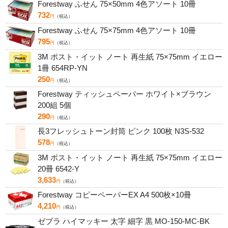
Forestway ふせん 75×50mm 4色アソート 10冊
732
円
（税込）
Forestway ふせん 75×75mm 4色アソート 10冊
795
円
（税込）
3M ポスト・イット ノート 再生紙 75×75mm イエロー
1冊 654RP-YN
250
円
（税込）
Forestway ティッシュペーパー ホワイト×ブラウン
200組 5個
290
円
（税込）
長3フレッシュトーン封筒 ピンク 100枚 N3S-532
578
円
（税込）
3M ポスト・イット ノート 再生紙 75×75mm イエロー
20冊 6542-Y
3,633
円
（税込）
Forestway コピーペーパーEX A4 500枚×10冊
4,210
円
（税込）
ゼブラ ハイマッキー 太字 細字 黒 MO-150-MC-BK