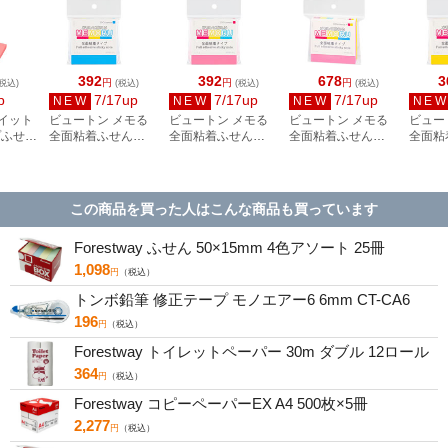
392
392
678
3
円
円
円
税込)
(税込)
(税込)
(税込)
p
7/17up
7/17up
7/17up
NEW
NEW
NEW
NE
・イット
ビュートン メモる
ビュートン メモる
ビュートン メモる
ビュー
プふせん
全面粘着ふせん
全面粘着ふせん
全面粘着ふせん
全面粘
着
75×75mm ブルー
75×75mm ピンク
75×75mm ピンク×
75×7
色 5冊
100枚 ZN-75-B
100枚 ZN-75-P
イエロー 100枚×2冊
100枚 
P-AN2
ZN-75-PY
この商品を買った人はこんな商品も買っています
Forestway ふせん 50×15mm 4色アソート 25冊
1,098
円
（税込）
トンボ鉛筆 修正テープ モノエアー6 6mm CT-CA6
196
円
（税込）
Forestway トイレットペーパー 30m ダブル 12ロール
364
円
（税込）
Forestway コピーペーパーEX A4 500枚×5冊
2,277
円
（税込）