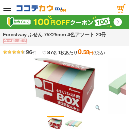
メニュー
Forestway ふせん 75×25mm 4色アソート 20冊
合せ買い商品
0.
96
58
87
件
1枚あたり
円
(税込)
favorite_border
名