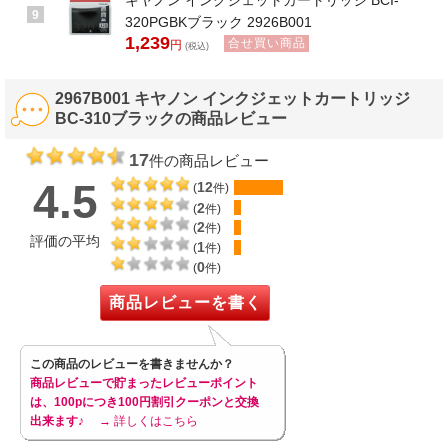
キヤノン インクジェットカートリッジ BCI-
9
320PGBKブラック 2926B001
1,239
合せ買い商品
円
(税込)
2967B001 キヤノン インクジェットカートリッジ
BC-310ブラックの商品レビュー
17
件の商品レビュー
4.5
12
(
件)
2
(
件)
2
(
件)
評価の平均
1
(
件)
0
(
件)
商品レビューを書く
この商品のレビューを書きませんか？
商品レビューで貯まったレビューポイント
は、100pにつき100円割引クーポンと交換
出来ます♪
→ 詳しくはこちら