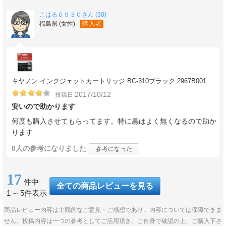
こはる０９３０さん (30)
福島県 (女性)
購入者
キヤノン インクジェットカートリッジ BC-310ブラック 2967B001
2017/10/12
投稿日
安いので助かります
何度も購入させてもらってます。特に黒はよく無くなるので助か
ります
0人
の参考になりました
参考になった
17
件中
全ての商品レビューを見る
1
～
5件表示
商品レビュー内容は主観的なご意見・ご感想であり、内容については保障できま
せん。投稿内容は一つの参考としてご活用頂き、ご自身で確認の上、ご購入下さ