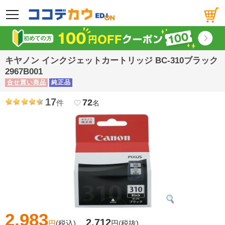
メニュー
キヤノン インクジェットカートリッジ BC-310ブラック
2967B001
合せ買い商品
純正品
17
72
件
favorite_border
名
2,983
2,712
円
(税込)
円
(税抜)