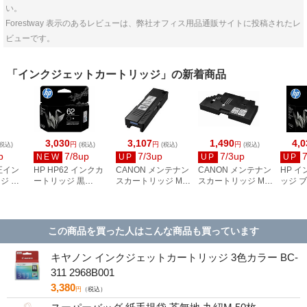
い。
Forestway 表示のあるレビューは、弊社オフィス用品通販サイトに投稿されたレ
ビューです。
「インクジェットカートリッジ」の新着商品
3,030
3,107
1,490
4,0
円
円
円
税込)
(税込)
(税込)
(税込)
p
7/8up
7/3up
7/3up
NEW
UP
UP
UP
正イン
HP HP62 インクカ
CANON メンテナン
CANON メンテナン
HP 
ジ シ
ートリッジ 黒
スカートリッジ MC-
スカートリッジ MC-
ッジ 
C
C2P04AA#JPN
G01 4628C004
G02 4589C002
HP67X
3YM57
この商品を買った人はこんな商品も買っています
キヤノン インクジェットカートリッジ 3色カラー BC-
311 2968B001
3,380
円
（税込）