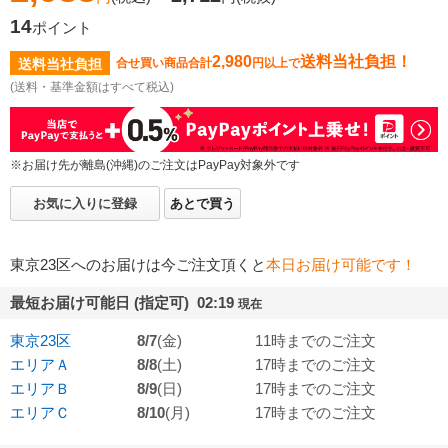
14
ポイント
2,980
送料当社負担！
送料当社負担
合せ買い商品合計
円以上で
(送料・基準金額はすべて税込)
※お届け先が離島(沖縄)のご注文はPayPay対象外です
お気に入りに登録
あとで買う
東京23区へのお届けは今ご注文頂くと
本日お届け可能です！
最短お届け可能日 (指定可) 02:19
現在
東京23区
8/7
(金)
11時までのご注文
エリアＡ
8/8
(土)
17時までのご注文
エリアＢ
8/9
(日)
17時までのご注文
エリアＣ
8/10
(月)
17時までのご注文