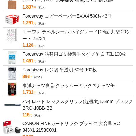
スーパーバッグ 紙手提袋 茶無地 丸紐M 50枚
1,807
円
（税込）
Forestway コピーペーパーEX A4 500枚×3冊
1,291
円
（税込）
エーワン ラベルシール[ハイグレード] 24面 丸型 20シ
ート 75724
1,128
円
（税込）
Forestway 詰替用ゴミ袋薄手タイプ 乳白 70L 100枚
1,461
円
（税込）
Forestway レジ袋 半透明 60号 100枚
896
円
（税込）
東洋ナッツ食品 クラッシーミックスナッツ缶
1,733
円
（税込）
パイロット レックスグリップ(超極太)1.6mm ブラック
BRG-10BB-BB
115
円
（税込）
CANON FINEカートリッジ ブラック 大容量 BC-
345XL 2158C001