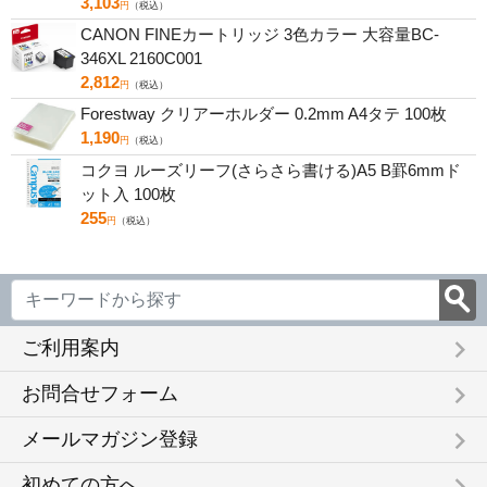
3,103
円
（税込）
CANON FINEカートリッジ 3色カラー 大容量BC-
346XL 2160C001
2,812
円
（税込）
Forestway クリアーホルダー 0.2mm A4タテ 100枚
1,190
円
（税込）
コクヨ ルーズリーフ(さらさら書ける)A5 B罫6mmド
ット入 100枚
255
円
（税込）
keyboard_arrow_right
ご利用案内
keyboard_arrow_right
お問合せフォーム
keyboard_arrow_right
メールマガジン登録
初めての方へ