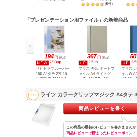
A4 20枚収容 10冊
厚とじA4 40枚収容ホ
スリム 
6
(
件
)
ワイト10冊
容 ブ
「プレゼンテーション用ファイル」の新着商品
<
194
367
50
円
円
(税込)
(税込)
7/30up
2/5up
2/5
NEW
UP
UP
リヒトラブ ルーパー
プラス P.P.レポートフ
プラス 
150 A4タテ 2穴 150
ァイル A4 ライトグレ
イルW A
枚収容 青 F3016-8
ー FL-101RT／82-
NO.33／7
002
ライツ カラークリップマジック A4タテ
商品レビューを書く
この商品の最初のレビューを書きませんか
商品レビューで貯まったレビューポイント