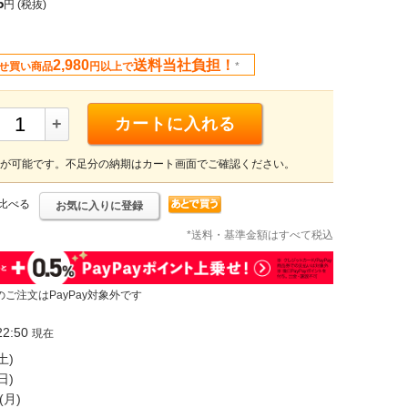
5
円
(税抜)
2,980
送料当社負担！
せ買い商品
円以上で
*
+
カートに入れる
が可能です。不足分の納期はカート画面でご確認ください。
比べる
お気に入りに登録
*送料・基準金額はすべて税込
のご注文はPayPay対象外です
2:50
現在
土)
日)
(月)