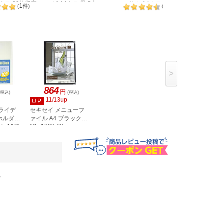
4タテ 20枚収容
み] A4タテ 黒 5本
スリム A4タテ 10枚収
スリム A
1
5
(
件
)
(
件
)
冊
F3185クロ
容 ホワイト10冊
容ホワイ
>
864
円
(税込)
(税込)
11/13up
UP
ライデ
セキセイ メニューフ
ホルダー
ァイル A4 ブラック
ME-1000-60
ト 10冊
0
。