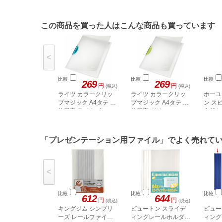
この商品を買った人はこんな商品も買っています
<
比較
比較
比較
269
269
円
円
(税込)
(税込)
ライツ カラークリッ
ライツ カラークリッ
ホーユ
プマジック A4タテ 30
プマジック A4タテ 30
ン ス
枚収容 ライトブルー
枚収容 グリーン
自然な
4174-00-59N
「プレゼンテーション用ファイル」でよく売れて
<
比較
比較
比較
612
644
円
円
(税込)
(税込)
キングジム シンプリ
ビュートン スライデ
ビュー
ーズ レールファイル
ィングレールホルダー
ィング