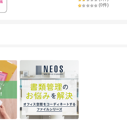
出
(
0
件)