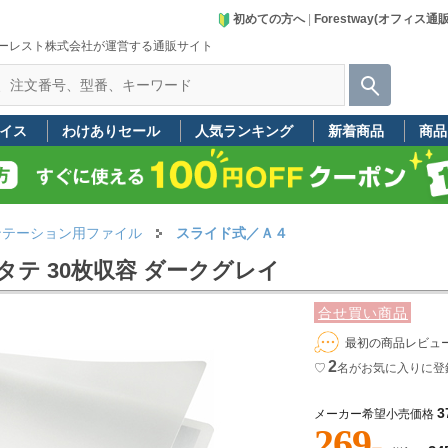
初めての方へ
|
Forestway(オフィス通
ーレスト株式会社が運営する通販サイト
イス
わけありセール
人気ランキング
新着商品
商品
ンテーション用ファイル
スライド式／Ａ４
タテ 30枚収容 ダークグレイ
合せ買い商品
最初の商品レビュ
2
♡
名
がお気に入りに登
3
メーカー希望小売価格
269