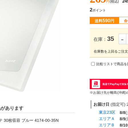
24
円
(税込)
2
ポイント
590
送料
円
合
-
35
在庫：
在庫数を上回るご注文
比較リストで商品を
※お届け先が離島(沖縄)
お届け日
(指定可) 2
品があります
東京23区
8/8
(
エリアＡ
8/9
(
0枚収容 ブルー 4174-00-35N
エリアＢ
8/10