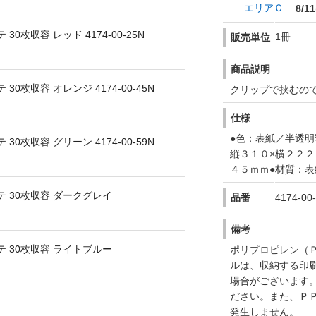
エリアＣ
8/11
0枚収容 レッド 4174-00-25N
1冊
販売単位
商品説明
0枚収容 オレンジ 4174-00-45N
クリップで挟むの
仕様
●色：表紙／半透明
0枚収容 グリーン 4174-00-59N
縦３１０×横２２２
４５ｍｍ●材質：
テ 30枚収容 ダークグレイ
品番
4174-00
備考
テ 30枚収容 ライトブルー
ポリプロピレン（
ルは、収納する印
場合がございます
ださい。また、Ｐ
発生しません。