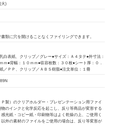
(火)
で書類に穴を開けることなくファイリングできます。
乳白表紙、クリップ／グレー●サイズ：Ａ４タテ●外寸法：
ｍｍ●背幅：１０ｍｍ●収容枚数：３０枚●シート厚：０．
表紙／ＰＰ、クリップ／ＡＢＳ樹脂●注文単位：１冊
-89N
ＰＰ製）のクリアホルダー・プレゼンテーション用ファイ
刷物のインクと化学反応を起こし、反り等商品が変形する
。感光紙・コピー紙・印刷物等はよく乾燥の上、ご使用く
Ｐ以外の素材のファイルをご使用の場合は、反り等変形が