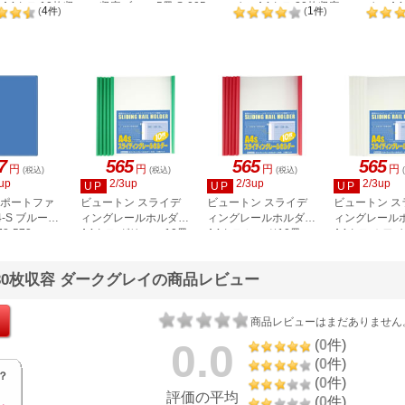
A4タテ 10枚収
収容ブルー 5冊 S-005
イル A4タテ 20枚収容
イル A
4
1
(
件
)
(
件
)
ルー10冊
青 10冊
黄緑10
7
565
565
565
円
円
円
円
(税込)
(税込)
(税込)
up
2/3up
2/3up
2/3up
UP
UP
UP
レポートファ
ビュートン スライデ
ビュートン スライデ
ビュートン ス
4-S ブルー
ィングレールホルダー
ィングレールホルダー
ィングレール
8-573
A4タテ グリーン 10冊
A4タテ レッド10冊
A4タテ ホワイ
PSR-A4S-GN10
PSR-A4S-R10
PSR-A4S-W1
 30枚収容 ダークグレイの商品レビュー
商品レビューはまだありません
0.0
(
0
件)
(
0
件)
？
(
0
件)
評価の平均
(
0
件)