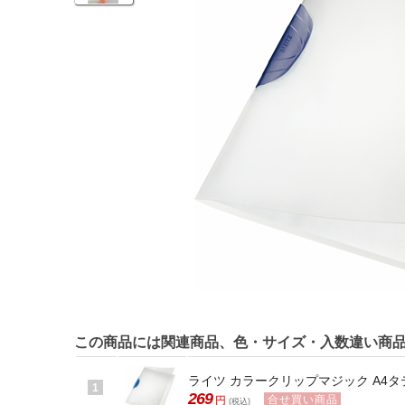
この商品には関連商品、色・サイズ・入数違い商
ライツ カラークリップマジック A4タテ 3
1
269
合せ買い商品
円
(税込)