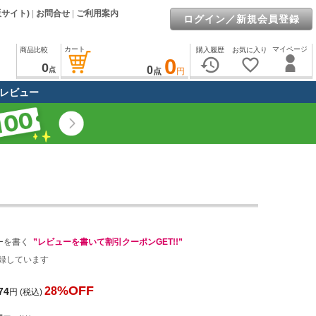
販サイト)
|
お問合せ
|
ご利用案内
ログイン／新規会員登録
カート
マイページ
商品比較
購入履歴
お気に入り
0
history
favorite_border
0
0
点
点
円
レビュー
ーを書く
”レビューを書いて割引クーポンGET!!”
録しています
%OFF
28
74
円
(税込)