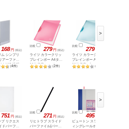
>
比較
比較
比較
168
279
279
円
円
円
(税込)
(税込)
(税込)
ジム シンプリ
ライツ カラークリッ
ライツ カラークリッ
ライツ 
クリアーファイ
プレインボー A4タテ
プレインボー A4タテ
プレイン
A4 10P 透明
30枚収容 レッド
30枚収容 ブルー
30枚収容
4
2
2
(
件
)
(
件
)
(
件
)
4176-00-25N
4176-00-30N
4176-00
>
比較
比較
比較
751
271
495
4,
円
円
円
(税込)
(税込)
(税込)
ラブ リクエス
リヒトラブ スライド
ビュートン スライデ
ビュート
ライドバーファ
バーファイル[バーの
ィングレールホルダー
ィングレ