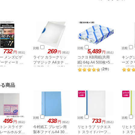
比較
比較
比較
732
269
5,489
円
円
円
(税込)
(税込)
(税込)
ー メンズビゲ
ライツ カラークリッ
コクヨ KB用紙(共用
キング
ピーディーⅡ N
プマジック A4タテ 30
紙) 64g A4 500枚×5冊
ーズ 
KB-KW39
黒色
枚収容 ブルー 4174-
ル(透明)
2
(
件
)
00-35N
いる商品
比較
比較
比較
495
438
733
円
円
円
(税込)
(税込)
(税込)
トン スライデ
今村紙工 プレゼン用
リヒトラブ リクエス
リヒト
レールホルダー
製本ファイルA4 30枚
ト スライドバーファ
ト ス