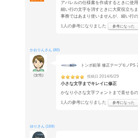
アパレルの仕様書を作成するときに使
細い行の文字を消すときに大変役立ち
事務ではあまり使いませんが、細い行
1人
の参考になりました
参考になった
かおりんさん (80)
トンボ鉛筆 修正テープモノPS 2.5
(女性)
2014/6/29
投稿日
小さな文字までキレイに修正
かなり小さな文字フォントまで直せる
1人
の参考になりました
参考になった
ゆりさん (169)