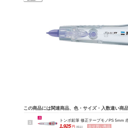
この商品には関連商品、色・サイズ・入数違い商
トンボ鉛筆 修正テープモノPS 5mm 赤 1
1
1,925
合せ買い商品
円
(税込)