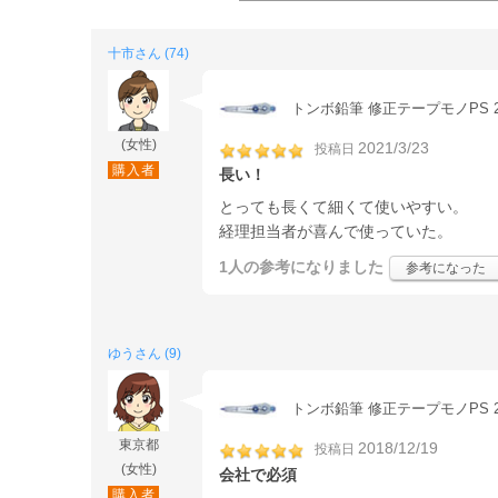
十市さん (74)
トンボ鉛筆 修正テープモノPS 2.5
(女性)
2021/3/23
投稿日
購入者
長い！
とっても長くて細くて使いやすい。
経理担当者が喜んで使っていた。
1人
の参考になりました
参考になった
ゆうさん (9)
トンボ鉛筆 修正テープモノPS 2.5
東京都
2018/12/19
投稿日
(女性)
会社で必須
購入者