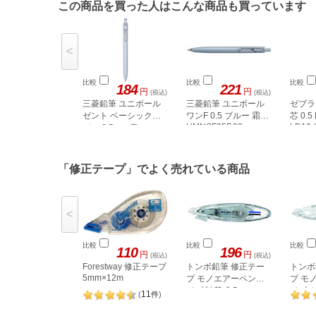
この商品を買った人はこんな商品も買っています
<
比較
比較
比較
184
221
円
円
(税込)
(税込)
三菱鉛筆 ユニボール
三菱鉛筆 ユニボール
ゼブラ
ゼント ベーシックモ
ワンF 0.5 ブルー 霜柱
芯 0.5
UMNSF05F.33
LD10-
デル 0.5mm 青
「修正テープ」でよく売れている商品
<
比較
比較
比較
110
196
円
円
(税込)
(税込)
Forestway 修正テープ
トンボ鉛筆 修正テー
トンボ
5mm×12m
プ モノエアーペンタ
プ モ
イプ 詰替式 5mm
イプ 
11
(
件
)
5mm