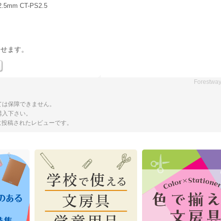
mm CT-PS2.5
消せます。
Forestwa
ては保障できません。
購入下さい。
トに投稿されたレビューです。