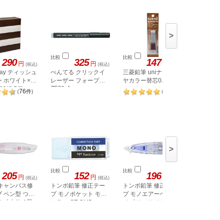
>
比較
比較
比較
290
325
147
円
円
円
(税込)
(税込)
(税込)
tway ティッシュ
ぺんてる クリックイ
三菱鉛筆 uniナノダイ
三菱 Hi-
0.3 HU0
 ホワイト×ブ
レーザー フォープロ
ヤカラー替芯0.5mm
ZE31-A
00組 5個
ミックス
76
2
(
件
)
(
件
)
U05202NDCMIX
>
比較
比較
比較
205
152
196
円
円
円
(税込)
(税込)
(税込)
 キャンパス修
トンボ鉛筆 修正テー
トンボ鉛筆 修正テー
トンボ鉛
 ペン型 つめ
プ モノポケット モノ
プ モノエアーペンタ
プ モノエ
プ 本体 A罫
カラー CT-CM5
イプ アジサイ CT-
用カート
PAX5C41
CT-CAR