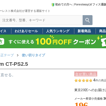
初めての方へ
|
Forestway(オフィス通
ーレスト株式会社が運営する通販サイト
イス
わけありセール
人気ランキング
新着商品
商品
修正テープ
使い切りタイプ
CT-PS2.5
合せ買い商品
に直せる。
4
件の商
東京23区へのお届け
3
メーカー希望小売価格
196