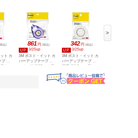
>
861
342
787
円
円
円
(税込)
(税込)
(税込)
(税込)
3/25up
3/25up
3/25up
UP
UP
UP
イット カ
3M ポスト・イット カ
3M ポスト・イット カ
3M ポスト・イット
プ 詰
バーアップテープ カ
バーアップテープ 詰
バーアップテープ 
×長さ
ッター付 幅25mm×長
替用 幅8.5mm×長さ
ッター付 幅 8.5mm
N
9m CV-8RNN
さ9m CV-25NN
長さ9m CV-8NN