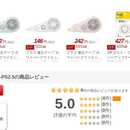
2
146
242
427
円
円
円
円
(税込)
(税込)
(税込)
1up
5/21up
5/21up
3/25up
UP
UP
UP
修正テープ ホ
プラス 修正テープ ホ
プラス 修正テープ ホ
3M ポスト・
クワイエット
ワイパークワイエット
ワイパークワイエット
バーアップテー
m グリーン
交換テープ 5mm WH-
本体 5mm ピンク WH-
替用 幅25mm
9m CV-25RN
5／52-844
2105R／52-846
2105／52-843
-PS2.5の商品レビュー
4
件の商品レビューがあります
5.0
(
4
件)
(
0
件)
(
0
件)
評価の平均
(
0
件)
出
(
0
件)