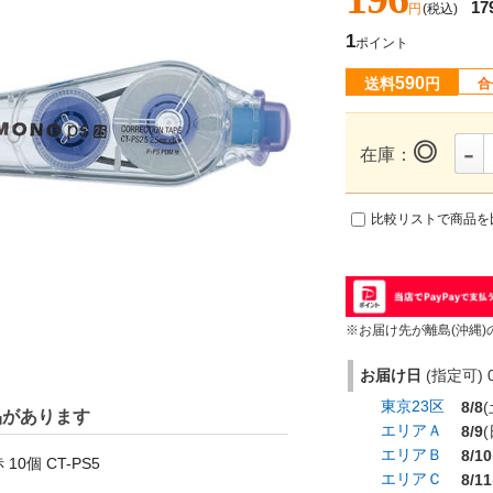
17
円
(税込)
1
ポイント
590
送料
円
合
-
◎
在庫：
比較リストで商品を
※お届け先が離島(沖縄)
お届け日
(指定可) 0
東京23区
8/8
(
品があります
エリアＡ
8/9
(
エリアＢ
8/10
0個 CT-PS5
エリアＣ
8/11