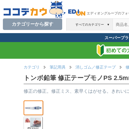
エディオングループのフォ
カテゴリーから探す
すべてのカテゴリー
▼
スーパープラ
カテゴリ
筆記用具
消しゴム／修正テープ
トンボ鉛筆 修正テープモノPS 2.5mm 
修正の修正。修正ミス、素早くはがせる。きれい