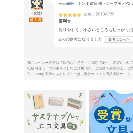
トンボ鉛筆 修正テープモノPS 2.5
(女性)
2013/8/30
投稿日
購入者
便利☆
握りやすく、小さいところもしっかり
2人
の参考になりました
参考になった
商品レビュー内容は主観的なご意見・ご感想であり、内容につい
投稿内容は一つの参考としてご活用頂き、ご自身で確認の上、ご
Forestway 表示のあるレビューは、弊社オフィス用品通販サイ