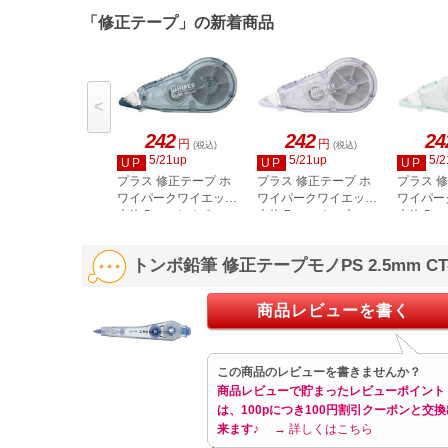
「修正テープ」の新着商品
<
242
242
24
円
円
(税込)
(税込)
5/21up
5/21up
5/2
UP
UP
UP
プラス 修正テープ ホ
プラス 修正テープ ホ
プラス 
ワイパークワイエット
ワイパークワイエット
ワイパー
本体 5mm ネイビー
本体 5mm パープル
本体 5m
WH-2105／52-841
WH-2105／52-842
WH-210
トンボ鉛筆 修正テープモノPS 2.5mm CT
商品レビューを書く
この商品のレビューを書きませんか？
商品レビューで貯まったレビューポイント
は、100pにつき100円割引クーポンと交換
来ます♪
→ 詳しくはこちら