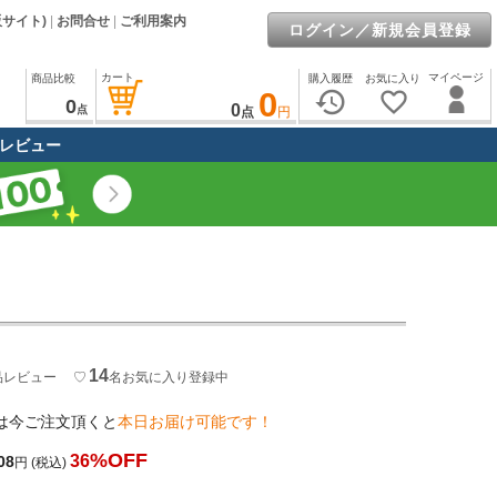
販サイト)
|
お問合せ
|
ご利用案内
ログイン／新規会員登録
カート
マイページ
商品比較
購入履歴
お気に入り
0
history
favorite_border
0
0
点
点
円
レビュー
14
品レビュー
♡
名
お気に入り登録中
は今ご注文頂くと
本日お届け可能です！
%OFF
36
08
円
(税込)