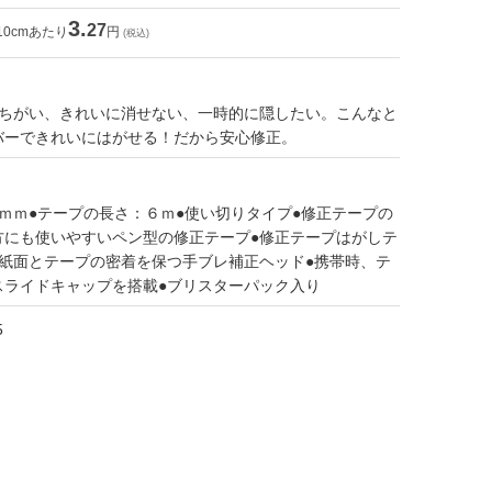
3.
27
10cmあたり
円
(税込)
まちがい、きれいに消せない、一時的に隠したい。こんなと
バーできれいにはがせる！だから安心修正。
ｍｍ●テープの長さ：６ｍ●使い切りタイプ●修正テープの
方にも使いやすいペン型の修正テープ●修正テープはがしテ
●紙面とテープの密着を保つ手ブレ補正ヘッド●携帯時、テ
スライドキャップを搭載●ブリスターパック入り
5