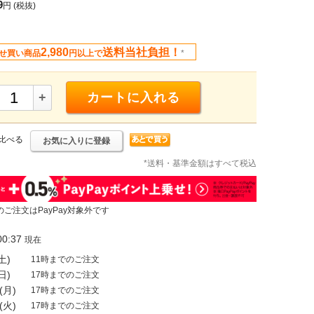
9
円
(税抜)
2,980
送料当社負担！
せ買い商品
円以上で
*
+
カートに入れる
比べる
お気に入りに登録
*送料・基準金額はすべて税込
のご注文はPayPay対象外です
0:37
現在
土)
11時までのご注文
日)
17時までのご注文
(月)
17時までのご注文
(火)
17時までのご注文