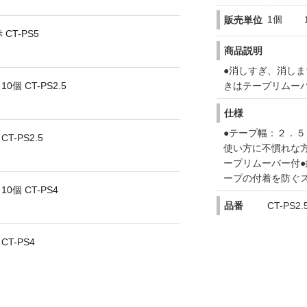
1個
販売単位
CT-PS5
商品説明
●消しすぎ、消し
きはテープリムー
個 CT-PS2.5
仕様
●テープ幅：２．５
T-PS2.5
使い方に不慣れな
ープリムーバー付
ープの付着を防ぐ
0個 CT-PS4
品番
CT-PS2.
T-PS4