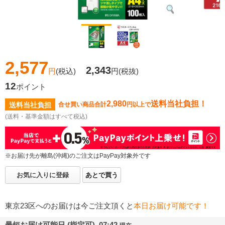
2,577
2,343
円
(税込)
円
(税抜)
12
ポイント
2,980
送料当社負担！
送料当社負担
合せ買い商品合計
円以上で
(送料・基準金額はすべて税込)
※お届け先が離島(沖縄)のご注文はPayPay対象外です
お気に入りに登録
あとで買う
東京23区へのお届けは今ご注文頂くと
本日お届け可能です！
最短お届け可能日 (指定可) 07:42