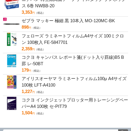
ス 6巻 NWBB-20
3,353
円
（税込）
ゼブラ マッキー 極細 黒 10本入 MO-120MC-BK
898
円
（税込）
フェローズ ラミネートフィルムA4サイズ 100ミクロ
ン 100枚入 FE-5847701
2,359
円
（税込）
コクヨ キャンパス レポート箋(ドット入り罫線)B5 B
罫 レ-50BT
179
円
（税込）
アイリスオーヤマ ラミネートフィルム100μ A4サイズ
100枚 LFT-A4100
1,227
円
（税込）
コクヨ インクジェットプロッター用トレーシングペー
パーA4 100枚 セ-PIT79
1,504
円
（税込）