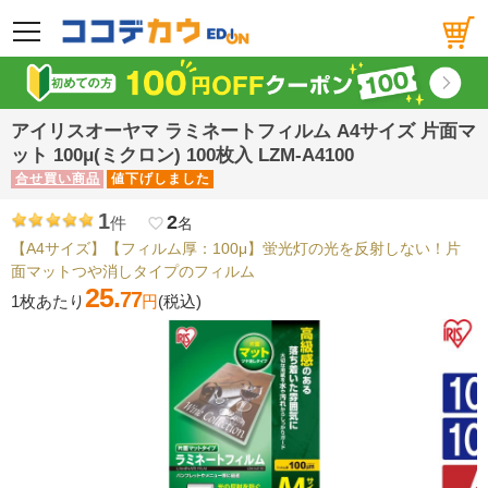
メニュー
アイリスオーヤマ ラミネートフィルム A4サイズ 片面マ
ット 100μ(ミクロン) 100枚入 LZM-A4100
合せ買い商品
値下げしました
1
2
件
favorite_border
名
【A4サイズ】【フィルム厚：100μ】蛍光灯の光を反射しない！片
面マットつや消しタイプのフィルム
25.
77
1枚あたり
円
(税込)