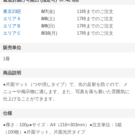
現在
東京23区
8/7
(金)
11時までのご注文
エリアＡ
8/8
(土)
17時までのご注文
エリアＢ
8/9
(日)
17時までのご注文
エリアＣ
8/10
(月)
17時までのご注文
販売単位
1冊
商品説明
●片面マット（つや消しタイプ）で、光の反射を防ぐので、メ
ニューや掲示物に適します。また、写真を落ち着いた雰囲気に
仕上げることができます。
仕様
●厚さ：100μ●サイズ：A4（216×303mm）●注文単位：1箱
（100枚）●片面マット、片面光沢タイプ