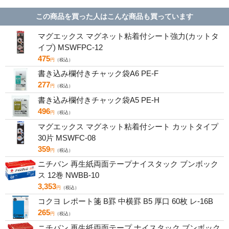
FOTONR075C
MSP-F192267N
KLM-F
この商品を買った人はこんな商品も買っています
マグエックス マグネット粘着付シート強力(カットタ
イプ) MSWFPC-12
475
円
（税込）
書き込み欄付きチャック袋A6 PE-F
277
円
（税込）
書き込み欄付きチャック袋A5 PE-H
496
円
（税込）
マグエックス マグネット粘着付シート カットタイプ
30片 MSWFC-08
359
円
（税込）
ニチバン 再生紙両面テープナイスタック ブンボック
ス 12巻 NWBB-10
3,353
円
（税込）
コクヨ レポート箋 B罫 中横罫 B5 厚口 60枚 レ-16B
265
円
（税込）
ニチバン 再生紙両面テープ ナイスタック ブンボック