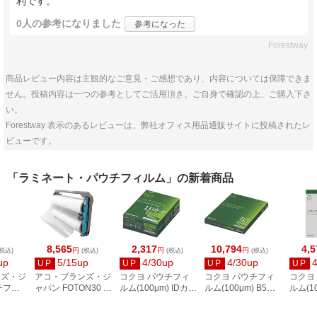
利です。
0人
の参考になりました
参考になった
Forestway
商品レビュー内容は主観的なご意見・ご感想であり、内容については保障できま
せん。投稿内容は一つの参考としてご活用頂き、ご自身で確認の上、ご購入下さ
い。
Forestway 表示のあるレビューは、弊社オフィス用品通販サイトに投稿されたレ
ビューです。
「ラミネート・パウチフィルム」の新着商品
8,565
2,317
10,794
4,5
円
円
円
税込)
(税込)
(税込)
(税込)
up
5/15up
4/30up
4/30up
UP
UP
UP
UP
ンズ・ジ
アコ・ブランズ・ジ
コクヨ パウチフィ
コクヨ パウチフィ
コクヨ
チフィ
ャパン FOTON30 専
ルム(100μm) IDカー
ルム(100μm) B5サ
ルム(10
サイズ
用つめかえカートリ
ド用57X82mm100
イズ用
イズ用
ッジ 75μm
枚 MSP-F5782N
192X267mm100枚
307X