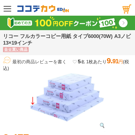
メニュー
リコー フルカラーコピー用紙 タイプ6000(70W) A3ノビ
13×19インチ
合せ買い商品
9.
91
5
最初の商品レビューを書く
1枚あたり
円
(税
favorite_border
名
込)