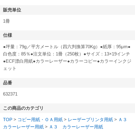
販売単位
1冊
仕様
●坪量：79g／平方メートル（四六判換算70Kg）●紙厚：95μm●
白色度：85％●注文単位：1冊（250枚）●サイズ：13×19インチ
●ECF漂白用紙●カラーレーザー●カラーコピー●カラーインクジ
ェット
品番
632371
この商品のカテゴリ
TOP
>
コピー用紙・ＯＡ用紙
>
レーザープリンタ用紙
>
Ａ３
カラーレーザー用紙
>
Ａ３ カラーレーザー用紙