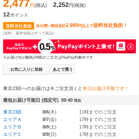
2,477
2,252
円
(税込)
円
(税抜)
12
ポイント
2,980
送料当社負担！
送料当社負担
合せ買い商品合計
円以上で
(送料・基準金額はすべて税込)
※お届け先が離島(沖縄)のご注文はPayPay対象外です
お気に入りに登録
あとで買う
東京23区へのお届けは今ご注文頂くと
本日お届け可能です！
最短お届け可能日 (指定可) 09:40
現在
東京23区
8/6
(木)
11時までのご注文
エリアＡ
8/7
(金)
17時までのご注文
エリアＢ
8/8
(土)
17時までのご注文
エリアＣ
8/9
(日)
17時までのご注文