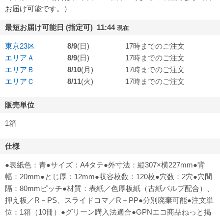
お届け可能です。）
最短お届け可能日 (指定可) 11:44
現在
東京23区
8/9
(日)
17時までのご注文
エリアＡ
8/9
(日)
17時までのご注文
エリアＢ
8/10
(月)
17時までのご注文
エリアＣ
8/11
(火)
17時までのご注文
販売単位
1箱
仕様
●表紙色：青●サイズ：A4タテ●外寸法：縦307×横227mm●背
幅：20mm●とじ厚：12mm●収容枚数：120枚●穴数：2穴●穴間
隔：80mmピッチ●材質：表紙／色厚板紙（古紙パルプ配合）、
押え板／R－PS、スライドコマ／R－PP●分別廃棄可能●注文単
位：1箱（10冊）●グリーン購入法適合●GPNエコ商品ねっと掲