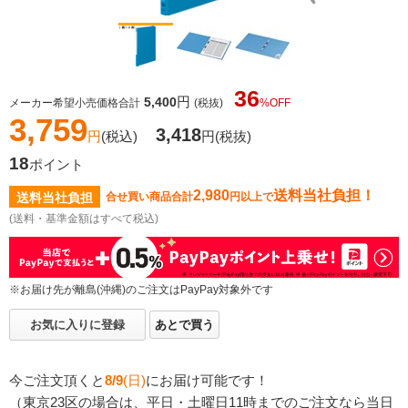
36
円
5,400
メーカー希望小売価格合計
(税抜)
%OFF
3,759
3,418
円
(税込)
円
(税抜)
18
ポイント
2,980
送料当社負担！
送料当社負担
合せ買い商品合計
円以上で
(送料・基準金額はすべて税込)
※お届け先が離島(沖縄)のご注文はPayPay対象外です
お気に入りに登録
あとで買う
今ご注文頂くと
8/9
(日)
にお届け可能です！
（東京23区の場合は、平日・土曜日11時までのご注文なら当日