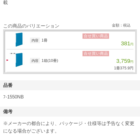
載
この商品のバリエーション
金額：税込
合せ買い商品
1冊
内容
381
円
合せ買い商品
3,759
1箱(10冊)
内容
円
1冊
375.
9
円
品番
ﾌ-1550NB
備考
※メーカーの都合により、パッケージ・仕様等は予告なく変更
になる場合がございます。