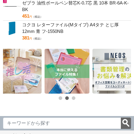
ゼブラ 油性ボールペン替芯K-0.7芯 黒 10本 BR-6A-K-
BK
451
円
（税込）
コクヨ レターファイル(Mタイプ) A4タテ とじ厚
12mm 青 フ-1550NB
381
円
（税込）