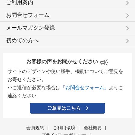
keyboard_arrow_right
ご利用案内
keyboard_arrow_right
お問合せフォーム
keyboard_arrow_right
メールマガジン登録
keyboard_arrow_right
初めての方へ
お客様の声をお聞かせください
サイトのデザインや使い勝手、機能についてご意見を
お寄せください。
※ご返信が必要な場合は
「お問合せフォーム」
よりご
連絡ください。
ご意見はこちら
会員規約
|
ご利用環境
|
会社概要
|
プライバシーポリシー
|