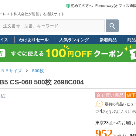
初めての方へ
|
Forestway(オフィス通
ーレスト株式会社が運営する通販サイト
イス
わけありセール
人気ランキング
新着商品
商品
Ｂ５サイズ
500枚
S-068 500枚 2698C004
合せ買い商品
値下
白紙
最初の商品レビュ
4
♡
名
がお気に入りに登
東京23区へのお届け
952
86