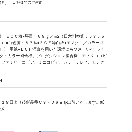
(月)
17時までのご注文
数：５００枚●坪量：６８ｇ／m2（四六判換算：５８．５
μｍ●白色度：８３％●ＥＣＦ漂白紙●モノクロ／カラー共
コピー用紙●ＥＣＦ漂白を用いた環境にもやさしいペーパー
ンタ：カラー複合機、プロダクション複合機、モノクロコピ
、ファミリーコピア、ミニコピア、カラーＬＢＰ、モノク
4
月１８日より後継品番ＣＳ－０６８を出荷いたします。紙
せん。