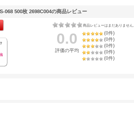
068 500枚 2698C004の商品レビュー
商品レビューはまだありません
0.0
(
0
件)
(
0
件)
？
(
0
件)
評価の平均
(
0
件)
出
(
0
件)