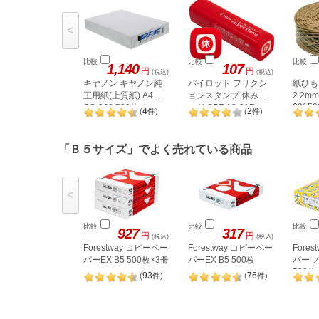
<
比較
比較
比較
1,140
107
円
円
(税込)
(税込)
キヤノン キヤノン純
パイロット フリクシ
紙ひも 
正用紙(上質紙) A4
ョンスタンプ 休み レ
2.2m
00150
CS-068 500枚
ッド SPF-12-01R
4
2
(
件
)
(
件
)
2698C002
「Ｂ５サイズ」でよく売れている商品
<
比較
比較
比較
927
317
円
円
(税込)
(税込)
Forestway コピーペー
Forestway コピーペー
Fore
パーEX B5 500枚×3冊
パーEX B5 500枚
パー 
500枚
93
76
(
件
)
(
件
)