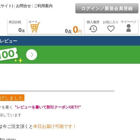
販サイト)
|
お問合せ
|
ご利用案内
ログイン／新規会員登録
カート
マイページ
商品比較
購入履歴
お気に入り
0
history
favorite_border
0
0
点
点
円
レビュー
げしました
ーを書く
”レビューを書いて割引クーポンGET!!”
録しています
は今ご注文頂くと
本日お届け可能です！
6