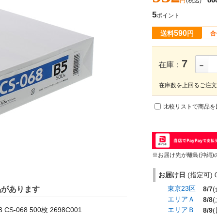
円
(税込)
5
ポイント
590
送料
円
合
-
7
在庫：
在庫数を上回るご注文
比較リストで商品を
※お届け先が離島(沖縄)
お届け日
(指定可) 0
東京23区
品があります
8/7
(
エリアＡ
8/8
(
-068 500枚 2698C001
エリアＢ
8/9
(