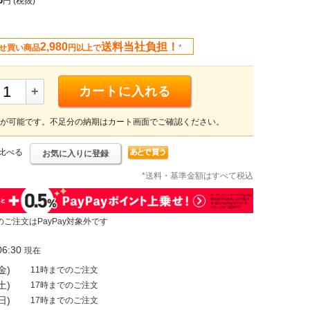
円
(税抜)
2,980
送料当社負担！
せ買い商品
円以上で
*
+
カートに入れる
が可能です。不足分の納期はカート画面でご確認ください。
比べる
お気に入りに登録
*送料・基準金額はすべて税込
のご注文はPayPay対象外です
6:30
現在
金)
11時までのご注文
土)
17時までのご注文
日)
17時までのご注文