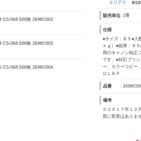
エリアＣ
8/10
1冊
販売単位
-068 500枚 2698C002
仕様
●サイズ：Ｂ５●入
-068 500枚 2698C003
ｋｇ）●紙厚：９５
用のキャノン純正
です。●対応プリ
ー、カラーコピー
-068 500枚 2698C004
ロＬＢＰ
品番
2698C00
備考
※２０１７年１２
質に変更はありま