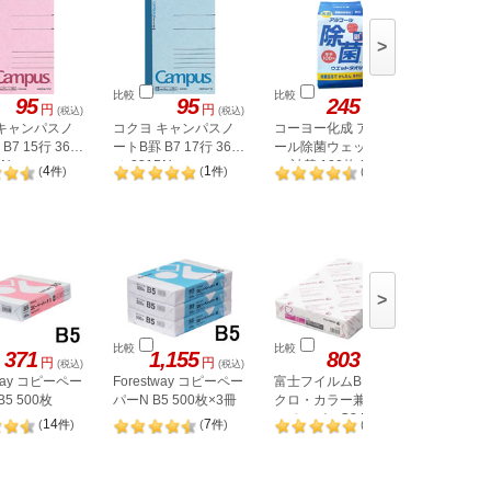
>
比較
比較
比較
95
95
245
円
円
円
(税込)
(税込)
(税込)
 キャンパスノ
コクヨ キャンパスノ
コーヨー化成 アルコ
三菱電機
B7 15行 36枚
ートB罫 B7 17行 36枚
ール除菌ウェットタオ
電池単4 4
4S
AN
ノ-231BN
ル 詰替 100枚 00-
4
1
57
(
件
)
(
件
)
(
件
)
0432
>
比較
比較
比較
371
1,155
803
円
円
円
(税込)
(税込)
(税込)
tway コピーペー
Forestway コピーペー
富士フイルムBI モノ
コクヨ K
B5 500枚
パーN B5 500枚×3冊
クロ・カラー兼用コピ
紙) 64g 
KW35
ーペーパーC2 B5 500
14
7
1
(
件
)
(
件
)
(
件
)
枚