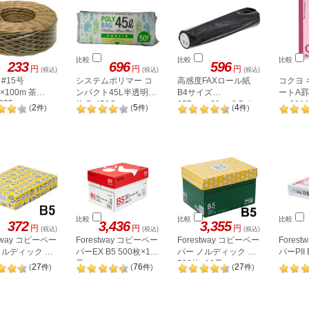
比較
比較
比較
233
696
596
円
円
円
(税込)
(税込)
(税込)
#15号
システムポリマー コ
高感度FAXロール紙
コクヨ
m×100m 茶
ンパクト45L半透明50
B4サイズ
ートA罫 
005
枚 D-450C
257mm×30m×0.5イン
ノ-231
2
5
4
(
件
)
(
件
)
(
件
)
チ
比較
比較
比較
372
3,436
3,355
円
円
円
(税込)
(税込)
(税込)
stway コピーペー
Forestway コピーペー
Forestway コピーペー
Fores
ノルディック B5
パーEX B5 500枚×10
パー ノルディック B5
パーPII 
冊
500枚×10冊
27
76
27
(
件
)
(
件
)
(
件
)