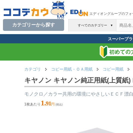
エディオングループのフォ
カテゴリーから探す
すべてのカテゴリー
▼
スーパープラ
カテゴリ
コピー用紙・ＯＡ用紙
コピー用紙
キヤノン キヤノン純正用紙(上質紙) B5 C
モノクロ／カラー共用の環境にやさしいＥＣＦ漂
1.
91
1枚あたり
円
(税込)