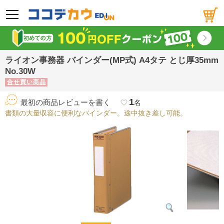
メニュー
ライオン事務器 バインダー(MP式) A4タテ とじ厚35mm
No.30W
合せ買い商品
1
最初の商品レビューを書く
favorite_border
名
書類の大量収容に便利なバインダー。途中抜き差し可能。