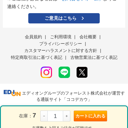
連絡ください。
ご意見はこちら
会員規約
|
ご利用環境
|
会社概要
|
プライバシーポリシー
|
カスタマーハラスメントに対する方針
|
特定商取引法に基づく表記
|
古物営業法に基づく表記
エディオングループのフォーレスト株式会社が運営す
る通販サイト「ココデカウ」
7
在庫：
カートに入れる
－
＋
表示モード
ＰＣ
スマートフォン