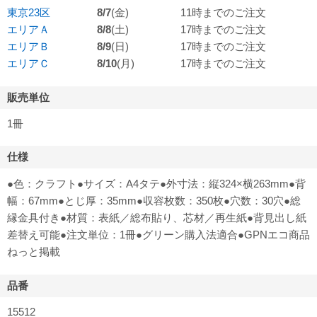
東京23区
8/7
(金)
11時までのご注文
エリアＡ
8/8
(土)
17時までのご注文
エリアＢ
8/9
(日)
17時までのご注文
エリアＣ
8/10
(月)
17時までのご注文
販売単位
1冊
仕様
●色：クラフト●サイズ：A4タテ●外寸法：縦324×横263mm●背
幅：67mm●とじ厚：35mm●収容枚数：350枚●穴数：30穴●総
縁金具付き●材質：表紙／総布貼り、芯材／再生紙●背見出し紙
差替え可能●注文単位：1冊●グリーン購入法適合●GPNエコ商品
ねっと掲載
品番
15512