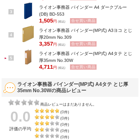
ライオン事務器 バインダー A4 ダークブルー
3
(DB) BD-553
1,505
合せ買い商品
円
(税込)
ライオン事務器 バインダー(MP式) A3ヨコ とじ
4
厚20mm No.309
3,357
合せ買い商品
円
(税込)
ライオン事務器 バインダー(MP式) A4タテ とじ
5
厚35mm No.30W
4,711
合せ買い商品
円
(税込)
ライオン事務器 バインダー(MP式) A4タテ とじ厚
35mm No.30Wの商品レビュー
商品レビューはまだありません。
0.0
0
(
件)
0
(
件)
0
(
件)
評価の平均
0
(
件)
0
(
件)