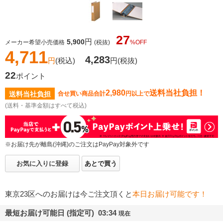
27
円
5,900
メーカー希望小売価格
(税抜)
%OFF
4,711
4,283
円
(税込)
円
(税抜)
22
ポイント
2,980
送料当社負担！
送料当社負担
合せ買い商品合計
円以上で
(送料・基準金額はすべて税込)
※お届け先が離島(沖縄)のご注文はPayPay対象外です
お気に入りに登録
あとで買う
東京23区へのお届けは今ご注文頂くと
本日お届け可能です！
最短お届け可能日 (指定可) 03:34
現在