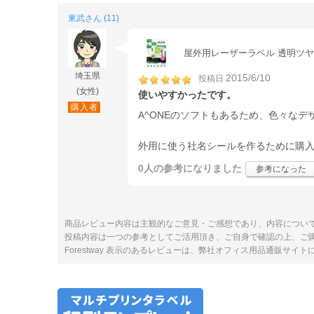
東武さん (11)
屋外用レーザーラベル 透明ツヤ消し
埼玉県
2015/6/10
投稿日
(女性)
使いやすかったです。
購入者
A^ONEのソフトもあるため、色々なデ
外用に使う社名シールを作るために購
0人
の参考になりました
参考になった
商品レビュー内容は主観的なご意見・ご感想であり、内容につい
投稿内容は一つの参考としてご活用頂き、ご自身で確認の上、ご
Forestway 表示のあるレビューは、弊社オフィス用品通販サイ