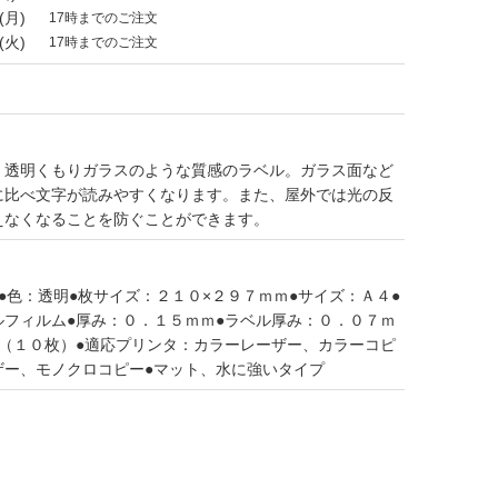
(月)
17時までのご注文
(火)
17時までのご注文
・透明くもりガラスのような質感のラベル。ガラス面など
に比べ文字が読みやすくなります。また、屋外では光の反
えなくなることを防ぐことができます。
●色：透明●枚サイズ：２１０×２９７ｍｍ●サイズ：Ａ４●
ルフィルム●厚み：０．１５ｍｍ●ラベル厚み：０．０７ｍ
冊（１０枚）●適応プリンタ：カラーレーザー、カラーコピ
ザー、モノクロコピー●マット、水に強いタイプ