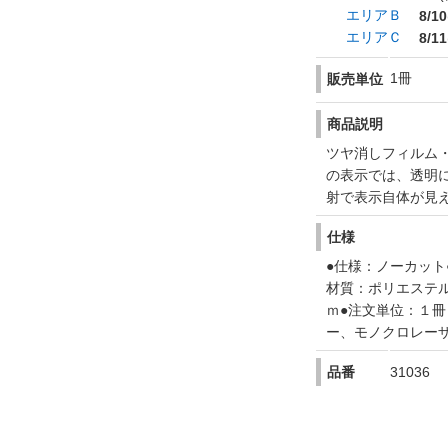
エリアＢ
8/10
エリアＣ
8/11
1冊
販売単位
商品説明
ツヤ消しフィルム
の表示では、透明
射で表示自体が見
仕様
●仕様：ノーカット
材質：ポリエステ
ｍ●注文単位：１
ー、モノクロレー
品番
31036