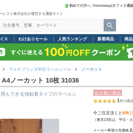
初めての方へ
|
Forestway(オフィス通
ーレスト株式会社が運営する通販サイト
イス
わけありセール
人気ランキング
新着商品
商品
マルチプリンタ対応ラベルシール
ノーカット
ノーカット 10枚 31036
合せ買い商品
使用もできる強粘着タイプのラベルシ
1
件の商
今ご注文頂くと
8/9
(日
（東京23区は、平日・
2
メーカー希望小売価格