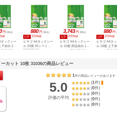
0
880
3,743
880
円
円
円
円
(税込)
(税込)
(税込)
0up
2/10up
2/10up
2/10up
UP
UP
UP
A4タックシー
ヒサゴ A4タックシー
ヒサゴ A4タックシー
ヒサゴ A4タ
上下余白 20
ル 20面 20シート
ル 10面 四辺余白 100
ル 18面 上下余
FSCOP985
COP883
シート FSCGB888
シート FSCOP
カット 10枚 31036の商品レビュー
1
件の商品レビューがあります
5.0
(
1
件)
(
0
件)
(
0
件)
評価の平均
(
0
件)
出
(
0
件)