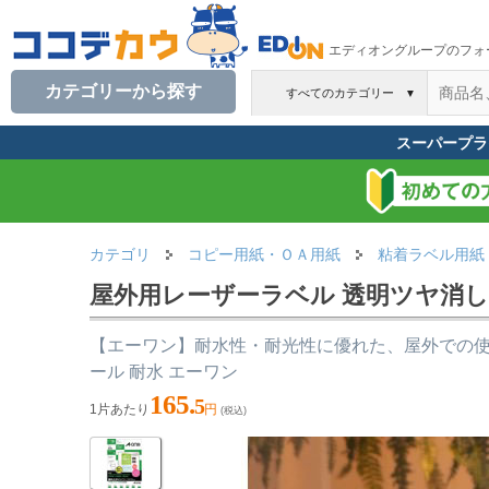
エディオングループのフォ
カテゴリーから探す
すべてのカテゴリー
▼
スーパープラ
カテゴリ
コピー用紙・ＯＡ用紙
粘着ラベル用紙
屋外用レーザーラベル 透明ツヤ消し A4
【エーワン】耐水性・耐光性に優れた、屋外での
ール 耐水 エーワン
165.
5
1片あたり
円
(税込)