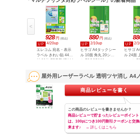
「マルチプリンタ対応ラベルシール」の新着商品
<
928
880
88
円
円
(税込)
(税込)
4/20up
2/10up
2/1
UP
UP
UP
エレコム 宛名・表示
ヒサゴ A4タックシー
ヒサゴ 
ラベル きれい貼 44面
ル 10面 角丸 20シー
ル 24面 
付 20枚 EDT-TMEX44
ト FSCOP868
シート FS
屋外用レーザーラベル 透明ツヤ消し A4ノー
商品レビューを書く
この商品のレビューを書きませんか？
商品レビューで貯まったレビューポイント
は、100pにつき100円割引クーポンと交換
来ます♪
→ 詳しくはこちら