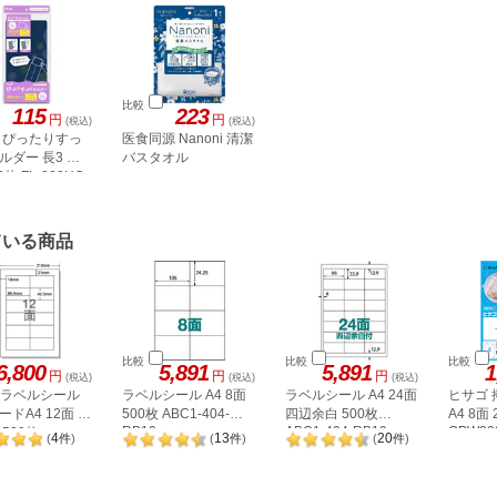
比較
115
223
円
円
(税込)
(税込)
 ぴったりすっ
医食同源 Nanoni 清潔
ルダー 長3 ブ
バスタオル
0枚 FL-220HO
ている商品
比較
比較
比較
6,800
5,891
5,891
1
円
円
円
(税込)
(税込)
(税込)
A ラベルシール
ラベルシール A4 8面
ラベルシール A4 24面
ヒサゴ
ドA4 12面 上
500枚 ABC1-404-
四辺余白 500枚
A4 8面
RB10
ABC1-404-RB19
OPW30
500枚
4
13
20
(
件
)
(
件
)
(
件
)
2P