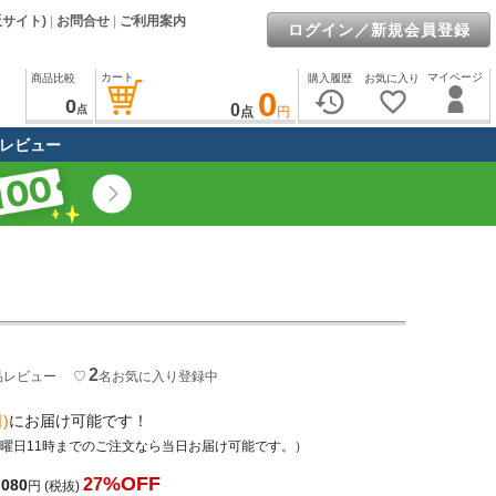
販サイト)
|
お問合せ
|
ご利用案内
ログイン／新規会員登録
カート
マイページ
商品比較
購入履歴
お気に入り
0
history
favorite_border
0
0
点
点
円
レビュー
2
品レビュー
♡
名
お気に入り登録中
)
にお届け可能です！
土曜日11時までのご注文なら当日お届け可能です。）
%OFF
27
,080
円
(税抜)