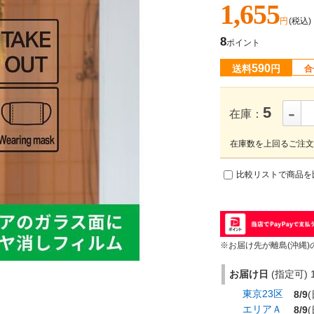
1,655
円
(税込)
8
ポイント
590
送料
円
合
-
5
在庫：
在庫数を上回るご注文
比較リストで商品を
※お届け先が離島(沖縄)
お届け日
(指定可) 1
東京23区
8/9
(
エリアＡ
8/9
(