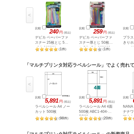
<
比較
比較
比較
240
259
円
円
(税込)
(税込)
デビカ ペーパーファ
デビカ ペーパーファ
プラス
スナー 25枚とじ 5色
スナー厚とじ 50枚と
きりホ
×6本 063201
じ 5色×5本 063202
ルー 1
1
1
(
件
)
(
件
)
「マルチプリンタ対応ラベルシール」でよく売れ
<
比較
比較
比較
5,891
5,891
円
円
(税込)
(税込)
ラベルシール A4 ノー
ラベルシール A4 4面
NAN
カット 500枚
500枚 ABC1-404-
ナナワー
RB09
下余白 
98
20
(
件
)
(
件
)
LDW1