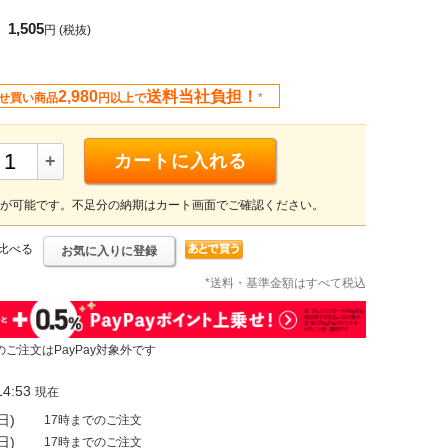
1,505
円
(税抜)
2,980
送料当社負担！
せ買い商品
円以上で
*
+
カートに入れる
が可能です。不足分の納期はカート画面でご確認ください。
比べる
お気に入りに登録
*送料・基準金額はすべて税込
のご注文はPayPay対象外です
4:53
現在
日)
17時までのご注文
日)
17時までのご注文