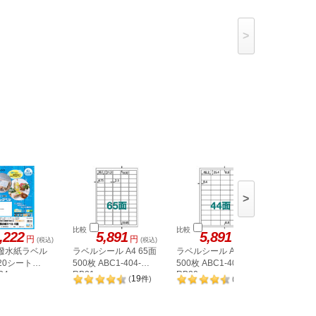
>
>
比較
比較
比較
,222
5,891
5,891
5,
円
円
円
(税込)
(税込)
(税込)
 撥水紙ラベル
ラベルシール A4 65面
ラベルシール A4 44面
ラベルシー
 20シート
500枚 ABC1-404-
500枚 ABC1-404-
500枚 AB
34
RB21
RB20
RB08
19
20
(
件
)
(
件
)