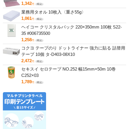
1,342
円
（税込）
業務用タオル 10枚入〈重さ55g〉
1,061
円
（税込）
ヘイコー クリスタルパック 220×350mm 100枚 S22-
35 #006735500
1,258
円
（税込）
コクヨ テープのり ドットライナー 強力に貼る 詰替用
テープ 10個 タ-D403-08X10
2,472
円
（税込）
セキスイ セロテープ NO.252 幅15mm×50m 10巻
C252×03
1,789
円
（税込）