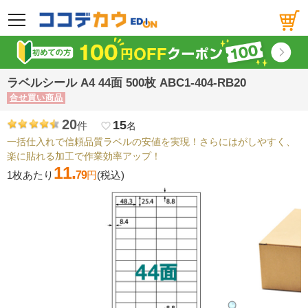
メニュー
ラベルシール A4 44面 500枚 ABC1-404-RB20
合せ買い商品
20
15
件
favorite_border
名
一括仕入れで信頼品質ラベルの安値を実現！さらにはがしやすく、
楽に貼れる加工で作業効率アップ！
11.
1枚あたり
79
円
(税込)