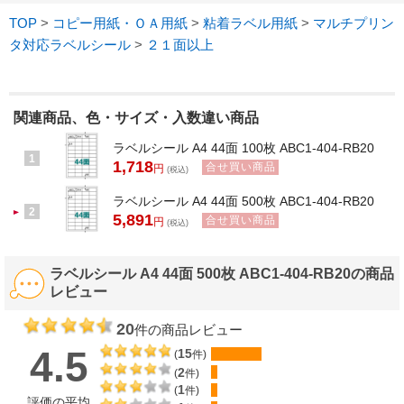
TOP
>
コピー用紙・ＯＡ用紙
>
粘着ラベル用紙
>
マルチプリン
タ対応ラベルシール
>
２１面以上
関連商品、色・サイズ・入数違い商品
ラベルシール A4 44面 100枚 ABC1-404-RB20
1
1,718
合せ買い商品
円
(税込)
ラベルシール A4 44面 500枚 ABC1-404-RB20
2
5,891
合せ買い商品
円
(税込)
ラベルシール A4 44面 500枚 ABC1-404-RB20の商品
レビュー
20
件の商品レビュー
4.5
15
(
件)
2
(
件)
1
(
件)
評価の平均