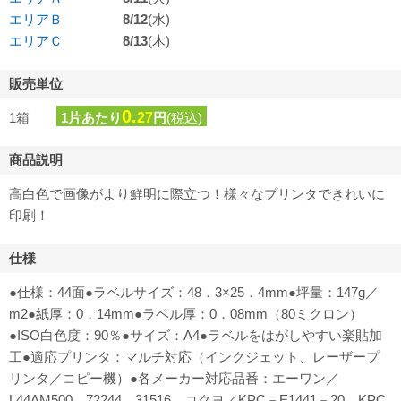
エリアＢ
8/12
(水)
エリアＣ
8/13
(木)
販売単位
0.
1箱
1片あたり
27
円
(税込)
商品説明
高白色で画像がより鮮明に際立つ！様々なプリンタできれいに
印刷！
仕様
●仕様：44面●ラベルサイズ：48．3×25．4mm●坪量：147g／
m2●紙厚：0．14mm●ラベル厚：0．08mm（80ミクロン）
●ISO白色度：90％●サイズ：A4●ラベルをはがしやすい楽貼加
工●適応プリンタ：マルチ対応（インクジェット、レーザープ
リンタ／コピー機）●各メーカー対応品番：エーワン／
L44AM500、72244、31516、コクヨ／KPC－E1441－20、KPC