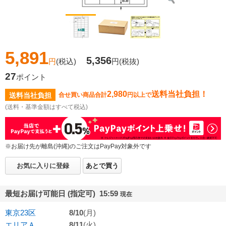
5,891
5,356
円
(税込)
円
(税抜)
27
ポイント
2,980
送料当社負担！
送料当社負担
合せ買い商品合計
円以上で
(送料・基準金額はすべて税込)
※お届け先が離島(沖縄)のご注文はPayPay対象外です
お気に入りに登録
あとで買う
最短お届け可能日 (指定可) 15:59
現在
東京23区
8/10
(月)
エリアＡ
8/11
(火)