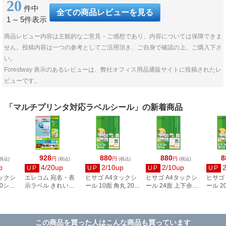
20
件中
全ての商品レビューを見る
1
～
5件表示
商品レビュー内容は主観的なご意見・ご感想であり、内容については保障できま
せん。投稿内容は一つの参考としてご活用頂き、ご自身で確認の上、ご購入下さ
い。
Forestway 表示のあるレビューは、弊社オフィス用品通販サイトに投稿されたレ
ビューです。
「マルチプリンタ対応ラベルシール」の新着商品
928
880
880
8
円
円
円
税込)
(税込)
(税込)
(税込)
p
4/20up
2/10up
2/10up
UP
UP
UP
UP
タックシ
エレコム 宛名・表
ヒサゴ A4タックシ
ヒサゴ A4タックシ
ヒサゴ
00シー
示ラベル きれい貼
ール 10面 角丸 20シ
ール 24面 上下余白
ール 2
3
44面付 20枚 EDT-
ート FSCOP868
20シート
FSCOP
TMEX44
FSCOP883
この商品を買った人はこんな商品も買っています