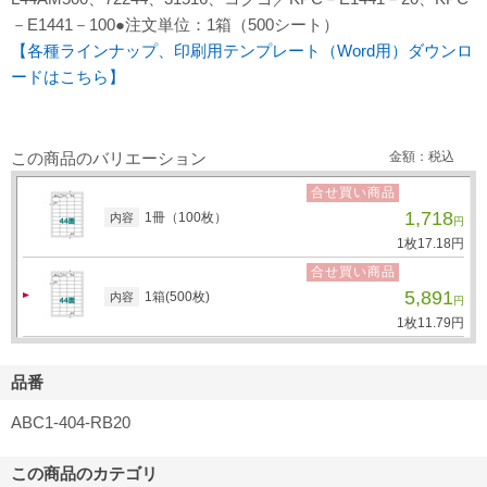
－E1441－100●注文単位：1箱（500シート）
【各種ラインナップ、印刷用テンプレート（Word用）ダウンロ
ードはこちら】
この商品のバリエーション
金額：税込
合せ買い商品
1,718
1冊（100枚）
内容
円
1枚
17.
18
円
合せ買い商品
5,891
1箱(500枚)
内容
円
1枚
11.
79
円
品番
ABC1-404-RB20
この商品のカテゴリ