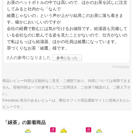
お茶のペットボトルの中では高いので、ほかのお茶を試しに注文
してみると社内から「なんで
綾鷹じゃないの」という声が上がり結局このお茶に落ち着きま
す。確かにおいしいのですが
会社の経費で飲むには気が引けるお値段です。給湯器も完備して
いる会社なのに飲んでる姿を見たことがないので、仕方がないの
で私はもっぱら給湯器、ほかの社員は綾鷹になっています。
罪づくりなお茶「綾鷹」様です。
2人
の参考になりました
参考になった
Forestway
商品レビュー内容は主観的なご意見・ご感想であり、内容については保障できま
せん。投稿内容は一つの参考としてご活用頂き、ご自身で確認の上、ご購入下さ
い。
Forestway 表示のあるレビューは、弊社オフィス用品通販サイトに投稿されたレ
ビューです。
「緑茶」の新着商品