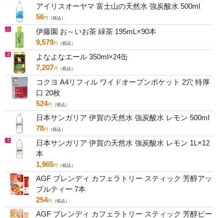
アイリスオーヤマ 富士山の天然水 強炭酸水 500ml
56
円
（税込）
伊藤園 お～いお茶 緑茶 195mL×90本
9,579
円
（税込）
よなよなエール 350ml×24缶
7,207
円
（税込）
コクヨ A4リフィル ワイドオープンポケット 2穴 特厚
口 20枚
524
円
（税込）
日本サンガリア 伊賀の天然水 強炭酸水 レモン 500ml
78
円
（税込）
日本サンガリア 伊賀の天然水 強炭酸水 レモン 1L×12
本
1,965
円
（税込）
AGF ブレンディ カフェラトリー スティック 芳醇アッ
プルティー 7本
254
円
（税込）
AGF ブレンディ カフェラトリー スティック 芳醇ピー