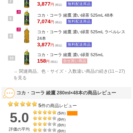
7
3,877
無料配送商品
円
(税込)
コカ・コーラ 綾鷹 濃い緑茶 525mL 48本
8
7,074
無料配送商品
円
(税込)
コカ・コーラ 綾鷹 濃い緑茶 525mL ラベルレス
9
24本
3,877
無料配送商品
円
(税込)
コカ・コーラ 綾鷹 濃い緑茶 525mL
10
158
合せ買い商品
円
(税込)
→
関連商品、色・サイズ・入数違い商品の続き(11～27)
を見る
コカ・コーラ 綾鷹 280ml×48本の商品レビュー
5
件の商品レビュー
5.0
5
(
件)
0
(
件)
0
(
件)
評価の平均
0
(
件)