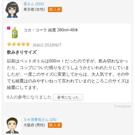
葵さん (202)
東京都 (女性)
購入者
コカ・コーラ 綾鷹 280ml×48本
2018/6/7
投稿日
飲みきりサイズ
以前はペットボトルは500ｍｌだったのですが、飲み切れなかっ
たり、コップについだ残りをどうしようかといわれたりしていま
したが、一度このサイズに変更してからは、大人気です。その中
でも綾鷹はのみやすいねって言われていまのところこのサイズは
綾鷹にしてます。
0人
の参考になりました
参考になった
Forestway
ＯＫ理事長さん (16)
大阪府 (男性)
購入者