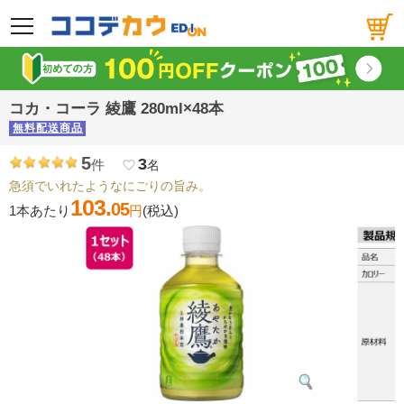
メニュー
コカ・コーラ 綾鷹 280ml×48本
無料配送商品
5
3
件
favorite_border
名
急須でいれたようなにごりの旨み。
103.
05
1本あたり
円
(税込)