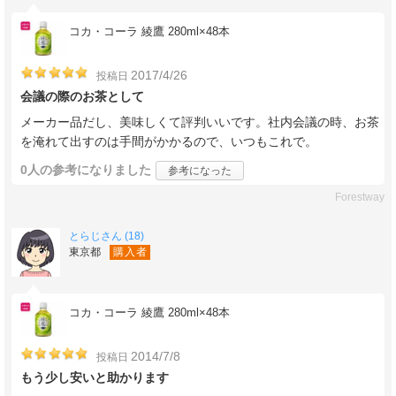
コカ・コーラ 綾鷹 280ml×48本
2017/4/26
投稿日
会議の際のお茶として
メーカー品だし、美味しくて評判いいです。社内会議の時、お茶
を淹れて出すのは手間がかかるので、いつもこれで。
0人
の参考になりました
参考になった
Forestway
とらじさん (18)
東京都
購入者
コカ・コーラ 綾鷹 280ml×48本
2014/7/8
投稿日
もう少し安いと助かります