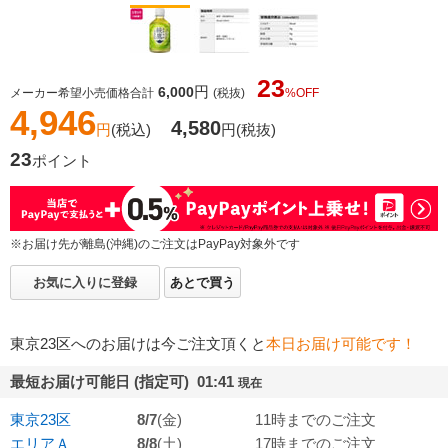
23
円
6,000
メーカー希望小売価格合計
(税抜)
%OFF
4,946
4,580
円
(税込)
円
(税抜)
23
ポイント
※お届け先が離島(沖縄)のご注文はPayPay対象外です
お気に入りに登録
あとで買う
東京23区へのお届けは今ご注文頂くと
本日お届け可能です！
最短お届け可能日 (指定可) 01:41
現在
東京23区
8/7
(金)
11時までのご注文
エリアＡ
8/8
(土)
17時までのご注文