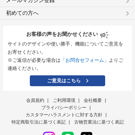
keyboard_arrow_right
メールマガジン登録
keyboard_arrow_right
初めての方へ
お客様の声をお聞かせください
サイトのデザインや使い勝手、機能についてご意見を
お寄せください。
※ご返信が必要な場合は
「お問合せフォーム」
よりご
連絡ください。
ご意見はこちら
会員規約
|
ご利用環境
|
会社概要
|
プライバシーポリシー
|
カスタマーハラスメントに対する方針
|
特定商取引法に基づく表記
|
古物営業法に基づく表記