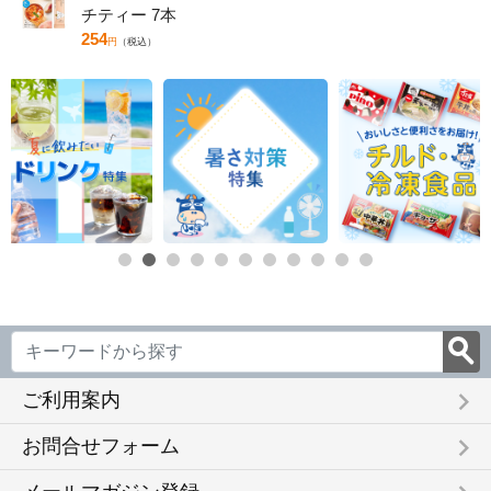
チティー 7本
254
円
（税込）
keyboard_arrow_right
ご利用案内
keyboard_arrow_right
お問合せフォーム