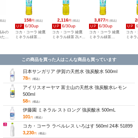
158
2,116
3,877
2
円
円
円
税込)
(税込)
(税込)
(税込)
6/30up
6/30up
6/30up
UP
UP
UP
UP
摘みの
コカ・コーラ 綾鷹
コカ・コーラ 綾鷹
コカ・コーラ 綾鷹
コカ・
ゆたか
ミネラル緑茶
ミネラル緑茶 2L×6
ミネラル緑茶
ミネラ
10袋
525mL
本
525mL×24本
この商品を買った人はこんな商品も買っています
日本サンガリア 伊賀の天然水 強炭酸水 500ml
78
円
（税込）
アイリスオーヤマ 富士山の天然水 強炭酸水レモン
500ml
58
円
（税込）
伊藤園 ミネラル ストロング 強炭酸水 500mL
101
円
（税込）
コカ・コーラ ラベルレス いろはす 560ml 24本 51899
3,230
円
（税込）