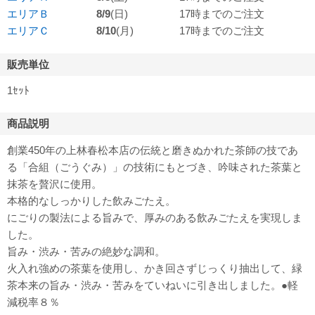
エリアＢ
8/9
(日)
17時までのご注文
エリアＣ
8/10
(月)
17時までのご注文
販売単位
1ｾｯﾄ
商品説明
創業450年の上林春松本店の伝統と磨きぬかれた茶師の技であ
る「合組（ごうぐみ）」の技術にもとづき、吟味された茶葉と
抹茶を贅沢に使用。
本格的なしっかりした飲みごたえ。
にごりの製法による旨みで、厚みのある飲みごたえを実現しま
した。
旨み・渋み・苦みの絶妙な調和。
火入れ強めの茶葉を使用し、かき回さずじっくり抽出して、緑
茶本来の旨み・渋み・苦みをていねいに引き出しました。●軽
減税率８％