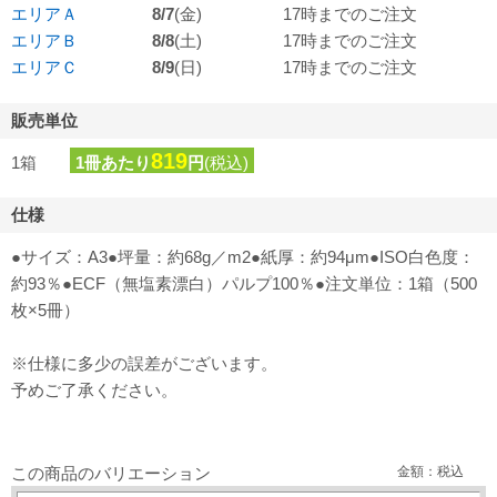
エリアＡ
8/7
(金)
17時までのご注文
エリアＢ
8/8
(土)
17時までのご注文
エリアＣ
8/9
(日)
17時までのご注文
販売単位
819
1箱
1冊あたり
円
(税込)
仕様
●サイズ：A3●坪量：約68g／m2●紙厚：約94μm●ISO白色度：
約93％●ECF（無塩素漂白）パルプ100％●注文単位：1箱（500
枚×5冊）
※仕様に多少の誤差がございます。
予めご了承ください。
この商品のバリエーション
金額：税込