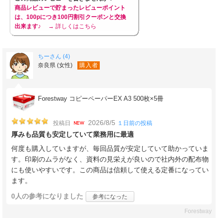
商品レビューで貯まったレビューポイント
は、100pにつき100円割引クーポンと交換
出来ます♪
→ 詳しくはこちら
ちーさん (4)
奈良県 (女性)
購入者
Forestway コピーペーパーEX A3 500枚×5冊
2026/8/5
投稿日
１日前の投稿
厚みも品質も安定していて業務用に最適
何度も購入していますが、毎回品質が安定していて助かっていま
す。印刷のムラがなく、資料の見栄えが良いので社内外の配布物
にも使いやすいです。この商品は信頼して使える定番になってい
ます。
0人
の参考になりました
参考になった
Forestway