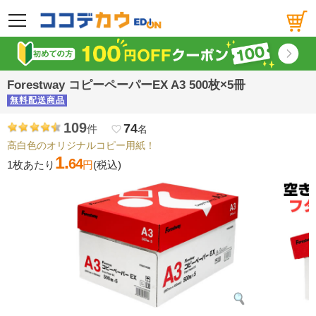
メニュー
Forestway コピーペーパーEX A3 500枚×5冊
無料配送商品
109
74
件
favorite_border
名
高白色のオリジナルコピー用紙！
1.
64
1枚あたり
円
(税込)