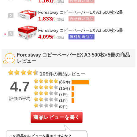
1,161
合せ買い商品
円
(税込)
Forestway コピーペーパーEX A3 500枚×2冊
2
1,833
合せ買い商品
円
(税込)
Forestway コピーペーパーEX A3 500枚×5冊
3
4,095
無料配送商品
円
(税込)
Forestway コピーペーパーEX A3 500枚×5冊の商品
レビュー
109
件の商品レビュー
4.7
86
(
件)
15
(
件)
7
(
件)
評価の平均
1
(
件)
0
(
件)
商品レビューを書く
この商品のレビューを書きませんか？