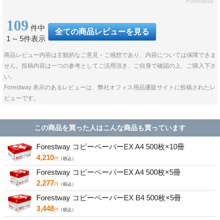
Forestway
109
件中
全ての商品レビューを見る
1
～
5件表示
商品レビュー内容は主観的なご意見・ご感想であり、内容については保障できま
せん。投稿内容は一つの参考としてご活用頂き、ご自身で確認の上、ご購入下さ
い。
Forestway 表示のあるレビューは、弊社オフィス用品通販サイトに投稿されたレ
ビューです。
この商品を買った人はこんな商品も買っています
Forestway コピーペーパーEX A4 500枚×10冊
4,210
円
（税込）
Forestway コピーペーパーEX A4 500枚×5冊
2,277
円
（税込）
Forestway コピーペーパーEX B4 500枚×5冊
3,448
円
（税込）