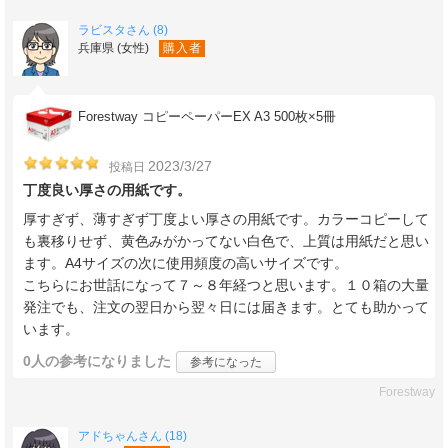
ラビスタさん (8)
兵庫県 (女性)
購入者
Forestway コピーペーパーEX A3 500枚×5冊
2023/3/27
投稿日
丁度良い厚さの用紙です。
厚すぎず、薄すぎず丁度よい厚さの用紙です。カラーコピーして
も裏移りせず、黄色みがかってない白色で、上質は用紙だと思い
ます。A4サイズの次に使用頻度の高いサイズです。
こちらにお世話になって７～８年経つと思います。１０箱の大量
発注でも、注文の翌日から翌々日には届きます。とても助かって
います。
0人
の参考になりました
参考になった
Forestway
アドちゃんさん (18)