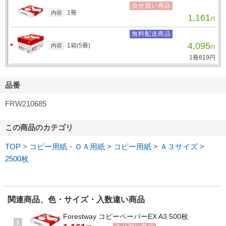
合せ買い商品
1冊
内容
1,161
円
無料配送商品
4,095
1箱(5冊)
内容
円
1冊
819
円
品番
FRW210685
この商品のカテゴリ
TOP
>
コピー用紙・ＯＡ用紙
>
コピー用紙
>
Ａ３サイズ
>
2500枚
関連商品、色・サイズ・入数違い商品
Forestway コピーペーパーEX A3 500枚
1