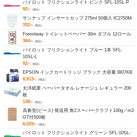
パイロット フリクションライト ピンク SFL-10SL-P
92
円
（税込）
サンナップ インサートカップ 275ml 50個入 IC2750M
332
円
（税込）
Forestway トイレットペーパー 30m ダブル 12ロール
364
円
（税込）
パイロット フリクションライト ブルー 1本 SFL-
10SL-L
92
円
（税込）
EPSON インクカートリッジ ブラック 大容量 IB07KB
6,913
円
（税込）
太洋紙業 ペーパータオル レナージュ レギュラー 200
枚
136
円
（税込）
高春堂(ピース) 発送用 角2スーパークラフト100g／m2
GT付500枚
6,029
円
（税込）
パイロット フリクションライト グリーン SFL-10SL-