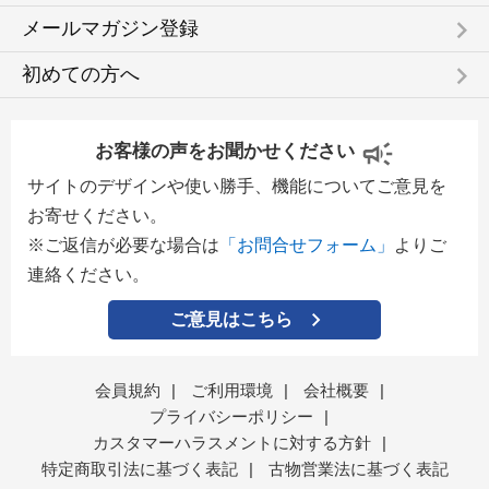
keyboard_arrow_right
メールマガジン登録
keyboard_arrow_right
初めての方へ
お客様の声をお聞かせください
サイトのデザインや使い勝手、機能についてご意見を
お寄せください。
※ご返信が必要な場合は
「お問合せフォーム」
よりご
連絡ください。
ご意見はこちら
会員規約
|
ご利用環境
|
会社概要
|
プライバシーポリシー
|
カスタマーハラスメントに対する方針
|
特定商取引法に基づく表記
|
古物営業法に基づく表記