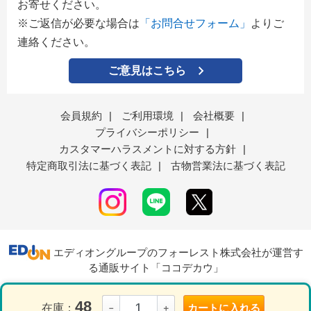
お寄せください。
※ご返信が必要な場合は
「お問合せフォーム」
よりご
連絡ください。
ご意見はこちら
会員規約
|
ご利用環境
|
会社概要
|
プライバシーポリシー
|
カスタマーハラスメントに対する方針
|
特定商取引法に基づく表記
|
古物営業法に基づく表記
エディオングループのフォーレスト株式会社が運営す
る通販サイト「ココデカウ」
48
在庫：
カートに入れる
－
＋
表示モード
ＰＣ
スマートフォン