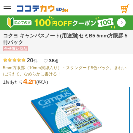
メニュー
コクヨ キャンパスノート(用途別)セミB5 5mm方眼罫 5
冊パック
合せ買い商品
20
38
件
favorite_border
名
5mm方眼罫（10mm実線入り）・スタンダード5色パック。きれい
に消えて、なめらかに書ける！
4.
2
1枚あたり
円
(税込)