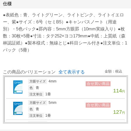
仕様
●表紙色：青、ライトグリーン、ライトピンク、ライトイエロ
ー、紫●サイズ：6号（セミB5）●キャンパスノート（用途
別）・5色パック●罫内容：5mm方眼罫（10mm実線入り）●枚
数：30枚×5冊●寸法：タテ252×ヨコ179mm●中紙：上質紙（森
林認証紙）●製本様式：無線とじ●科目シール付き●注文単位：1
パック（5冊）
この商品のバリエーション
全て表示する
金額：税込
4mm
方眼サイズ
合せ買い商品
青
色
114
円
1冊
注文単位
5mm
方眼サイズ
合せ買い商品
青
色
127
円
1冊
注文単位
5mm
方眼サイズ
合せ買い商品
イエロー
色