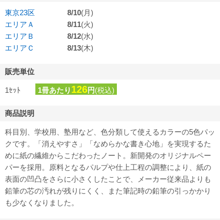
東京23区
8/10
(月)
エリアＡ
8/11
(火)
エリアＢ
8/12
(水)
エリアＣ
8/13
(木)
販売単位
126
1ｾｯﾄ
1冊あたり
円
(税込)
商品説明
科目別、学校用、塾用など、色分類して使えるカラーの5色パッ
クです。「消えやすさ」「なめらかな書き心地」を実現するた
めに紙の繊維からこだわったノート。新開発のオリジナルペー
パーを採用。原料となるパルプや仕上工程の調整により、紙の
表面の凹凸をさらに小さくしたことで、メーカー従来品よりも
鉛筆の芯の汚れが残りにくく、また筆記時の鉛筆の引っかかり
も少なくなりました。