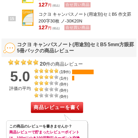
127
合せ買い商品
円
(税込)
コクヨ キャンパスノート(用途別)セミB5 作文罫
15
200字30枚 ノ-30K20N
127
合せ買い商品
円
(税込)
コクヨ キャンパスノート(用途別)セミB5 5mm方眼罫
5冊パックの商品レビュー
20
件の商品レビュー
5.0
19
(
件)
1
(
件)
0
(
件)
評価の平均
0
(
件)
0
(
件)
商品レビューを書く
この商品のレビューを書きませんか？
商品レビューで貯まったレビューポイント