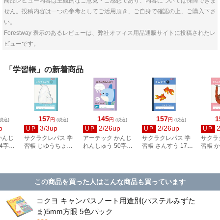
商品レビュー内容は主観的なご意見・ご感想であり、内容については保障できま
せん。投稿内容は一つの参考としてご活用頂き、ご自身で確認の上、ご購入下さ
い。
Forestway 表示のあるレビューは、弊社オフィス用品通販サイトに投稿されたレ
ビューです。
「学習帳」の新着商品
157
145
157
1
円
円
円
税込)
(税込)
(税込)
(税込)
p
3/3up
2/26up
2/26up
UP
UP
UP
UP
かんじ
サクラクレパス 学
アーテック かんじ
サクラクレパス 学
サクラ
4字
習帳 じゆうちょう
れんしゅう 50字
習帳 さんすう 17マ
習帳 か
702
NJ80
(B5) 30枚 74701
ス(=つき) NJ6
NJ52
この商品を買った人はこんな商品も買っています
コクヨ キャンパスノート用途別(パステルみずた
ま)5mm方眼 5色パック