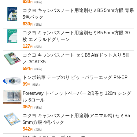
630
円
（税込）
コクヨ キャンパスノート用途別セミB5 5mm方眼 青系
5色パック
630
円
（税込）
コクヨ キャンパスノート用途別セミB5 5mm方眼 30
枚 エメラルドグリーン
127
円
（税込）
コクヨ キャンパスノート セミB5 A罫ドット入り 5冊
ノ-3CATX5
594
円
（税込）
トンボ鉛筆 テープのり ピットパワーエッグ PN-EP
99
円
（税込）
Forestway トイレットペーパー 2倍巻き 120m シング
ル 6ロール
352
円
（税込）
コクヨ キャンパスノート用途別(アニマル柄) セミB5
5mm方眼 4柄パック
542
円
（税込）