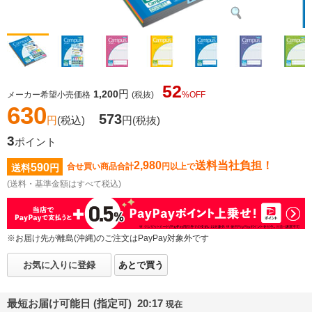
52
円
1,200
メーカー希望小売価格
(税抜)
%OFF
630
573
円
(税込)
円
(税抜)
3
ポイント
2,980
送料当社負担！
590
合せ買い商品合計
円以上で
送料
円
(送料・基準金額はすべて税込)
※お届け先が離島(沖縄)のご注文はPayPay対象外です
お気に入りに登録
あとで買う
最短お届け可能日 (指定可) 20:17
現在