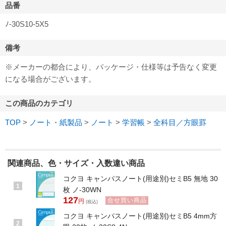
127
品番
円
1冊
注文単位
ﾉ-30S10-5X5
合せ買い商品
5mm
方眼サイズ
381
3色
色
円
備考
1パック(3冊)
注文単位
1冊
127
円
合せ買い商品
5mm
方眼サイズ
※メーカーの都合により、パッケージ・仕様等は予告なく変更
630
5色
色
円
になる場合がございます。
1セット(5冊)
注文単位
1冊
126
円
8mm
方眼サイズ
この商品のカテゴリ
合せ買い商品
青
色
127
円
1冊
注文単位
TOP
>
ノート・紙製品
>
ノート
>
学習帳
>
全科目／方眼罫
合せ買い商品
10mm
方眼サイズ
630
5色
色
円
1パック(5冊)
注文単位
1冊
126
円
関連商品、色・サイズ・入数違い商品
12mm
方眼サイズ
合せ買い商品
コクヨ キャンパスノート(用途別)セミB5 無地 30
青
色
1
127
枚 ノ-30WN
円
1冊
注文単位
127
合せ買い商品
円
(税込)
コクヨ キャンパスノート(用途別)セミB5 4mm方
2