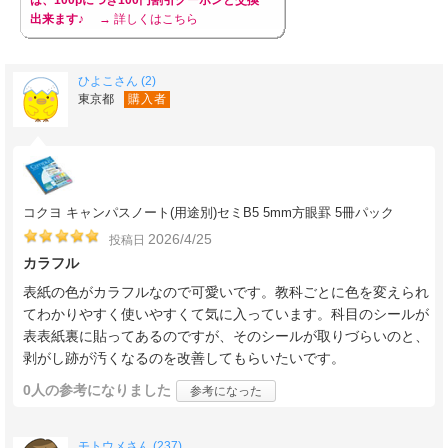
は、100pにつき100円割引クーポンと交換
出来ます♪
→ 詳しくはこちら
ひよこさん (2)
東京都
購入者
コクヨ キャンパスノート(用途別)セミB5 5mm方眼罫 5冊パック
2026/4/25
投稿日
カラフル
表紙の色がカラフルなので可愛いです。教科ごとに色を変えられ
てわかりやすく使いやすくて気に入っています。科目のシールが
表表紙裏に貼ってあるのですが、そのシールが取りづらいのと、
剥がし跡が汚くなるのを改善してもらいたいです。
0人
の参考になりました
参考になった
モトウメさん (237)