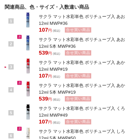
107
1本
注文単位
円
関連商品、色・サイズ・入数違い商品
合せ買い商品
きみどり
色
サクラ マット水彩単色 ポリチューブ入 あお
107
1本
注文単位
円
1
12ml MWP#36
107
合せ買い商品
合せ買い商品
きんいろ
円
色
(税込)
138
1本
注文単位
円
サクラ マット水彩単色 ポリチューブ入 あお
2
12ml 5本 MWP#36
合せ買い商品
ぎんいろ
色
539
合せ買い商品
円
123
(税込)
1本
注文単位
円
サクラ マット水彩単色 ポリチューブ入 あか
合せ買い商品
くろ
色
3
12ml MWP#19
107
1本
注文単位
円
107
合せ買い商品
円
(税込)
合せ買い商品
ぐんじょう
色
サクラ マット水彩単色 ポリチューブ入 あか
119
4
1本
注文単位
円
12ml 5本 MWP#19
539
合せ買い商品
円
(税込)
合せ買い商品
こげちゃ
色
107
サクラ マット水彩単色 ポリチューブ入 くろ
1本
注文単位
円
5
12ml MWP#49
合せ買い商品
しゅいろ
色
107
合せ買い商品
円
(税込)
107
1本
注文単位
円
サクラ マット水彩単色 ポリチューブ入 しろ
合せ買い商品
6
しろ
色
12ml 5本 MWP#50