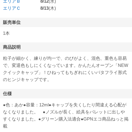
エリアＢ
8/12
(水)
エリアＣ
8/13
(木)
販売単位
1本
商品説明
粒子が細かく、練りが均一で、のびがよく、混色、重色も容易
で、変退色もしにくくなっています。かんたんオープン「NEW
クイックキャップ」！ひねってもちぎれにくいバタフライ形式
のヒンジキャップです。
仕様
●色：あか●容量：12ml●キャップを失くしたり間違える心配が
なくなりました。 ●ノズルが長く、絵具をパレットに出しや
すくなりました。●グリーン購入法適合●GPNエコ商品ねっと掲
載