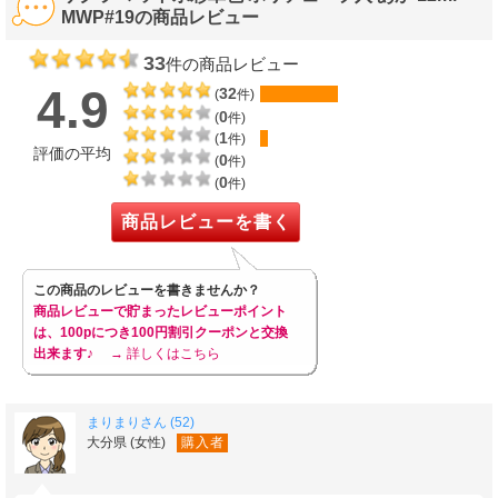
エメラルドグリーン
色
MWP#19の商品レビュー
107
1本
注文単位
円
33
合せ買い商品
件の商品レビュー
セルリアンブルー
色
107
1本
4.9
注文単位
円
32
(
件)
0
(
件)
合せ買い商品
ビリジアン
色
1
(
件)
107
1本
評価の平均
注文単位
円
0
(
件)
0
(
件)
合せ買い商品
レモンいろ
色
107
1本
注文単位
円
商品レビューを書く
この商品のレビューを書きませんか？
商品レビューで貯まったレビューポイント
は、100pにつき100円割引クーポンと交換
出来ます♪
→ 詳しくはこちら
まりまりさん (52)
大分県 (女性)
購入者