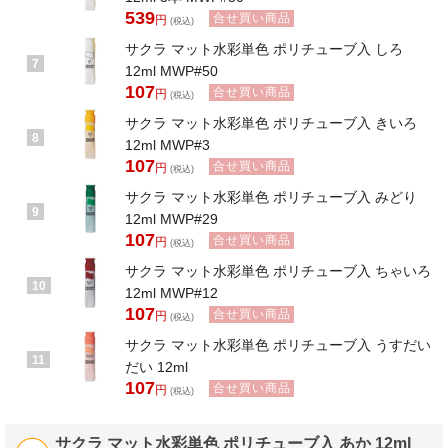
107
1本
注文単位
539
円
合せ買い商品
円
(税込)
合せ買い商品
サクラ マット水彩単色 ポリチューブ入 しろ
だいだいいろ
色
7
119
12ml MWP#50
1本
注文単位
円
107
合せ買い商品
円
(税込)
合せ買い商品
ちゃいろ
色
サクラ マット水彩単色 ポリチューブ入 きいろ
107
1本
注文単位
円
8
12ml MWP#3
合せ買い商品
はいいろ
107
色
合せ買い商品
円
(税込)
107
1本
注文単位
円
サクラ マット水彩単色 ポリチューブ入 みどり
9
合せ買い商品
12ml MWP#29
ふかみどり
色
107
107
合せ買い商品
1本
円
注文単位
(税込)
円
サクラ マット水彩単色 ポリチューブ入 ちゃいろ
合せ買い商品
みどり
色
10
12ml MWP#12
107
1本
注文単位
円
107
合せ買い商品
円
(税込)
合せ買い商品
むらさき
色
サクラ マット水彩単色 ポリチューブ入 うすだい
107
1本
注文単位
円
11
だい 12ml
107
合せ買い商品
合せ買い商品
円
やまぶきいろ
色
(税込)
107
1本
注文単位
円
サクラ マット水彩単色 ポリチューブ入 あか 12ml
合せ買い商品