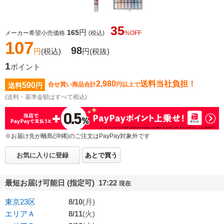
35
円
165
メーカー希望小売価格
(税込)
%OFF
107
98
円
(税込)
円
(税抜)
1
ポイント
2,980
送料当社負担！
590
合せ買い商品合計
円以上で
送料
円
(送料・基準金額はすべて税込)
※お届け先が離島(沖縄)のご注文はPayPay対象外です
お気に入りに登録
あとで買う
最短お届け可能日 (指定可) 17:22
現在
東京23区
8/10
(月)
エリアＡ
8/11
(火)