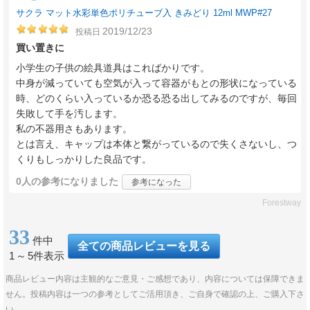
サクラ マット水彩単色ポリチューブ入 きみどり 12ml MWP#27
2019/12/23
投稿日
買い置きに
小学生の子供の絵具道具はこればかりです。
中身が減っていても空気が入って容器がもとの形状になっている
時、どのくらい入っているか恐る恐る出してみるのですが、毎回
失敗して手を汚します。
私の不器用さもあります。
とは言え、キャップは本体と繋がっているので失くさないし、つ
くりもしっかりした良品です。
0人
の参考になりました
参考になった
Forestway
33
件中
全ての商品レビューを見る
1
～
5件表示
商品レビュー内容は主観的なご意見・ご感想であり、内容については保障できま
せん。投稿内容は一つの参考としてご活用頂き、ご自身で確認の上、ご購入下さ
い。