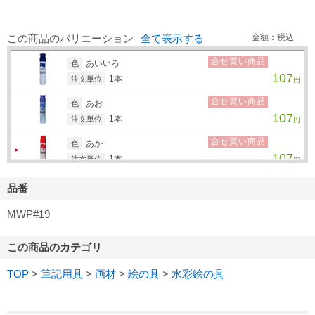
この商品のバリエーション
全て表示する
金額：税込
合せ買い商品
あいいろ
色
107
1本
注文単位
円
合せ買い商品
あお
色
107
1本
注文単位
円
合せ買い商品
あか
色
107
1本
注文単位
円
合せ買い商品
あかむらさき
色
品番
107
1本
注文単位
円
MWP#19
合せ買い商品
うすだいだい
色
107
1本
注文単位
円
この商品のカテゴリ
合せ買い商品
おうどいろ
色
TOP
>
筆記用具
>
画材
>
絵の具
>
水彩絵の具
107
1本
注文単位
円
合せ買い商品
きいろ
色