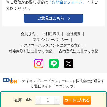
※ご返信が必要な場合は
「お問合せフォーム」
よりご
連絡ください。
ご意見はこちら
会員規約
|
ご利用環境
|
会社概要
|
プライバシーポリシー
|
カスタマーハラスメントに対する方針
|
特定商取引法に基づく表記
|
古物営業法に基づく表記
エディオングループのフォーレスト株式会社が運営す
る通販サイト「ココデカウ」
45
在庫：
カートに入れる
－
＋
表示モード
ＰＣ
スマートフォン