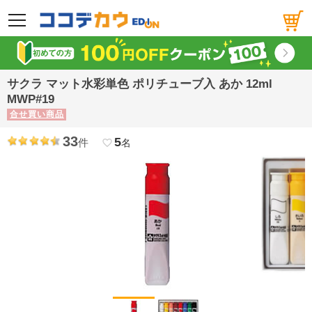
メニュー
サクラ マット水彩単色 ポリチューブ入 あか 12ml
MWP#19
合せ買い商品
33
5
件
favorite_border
名