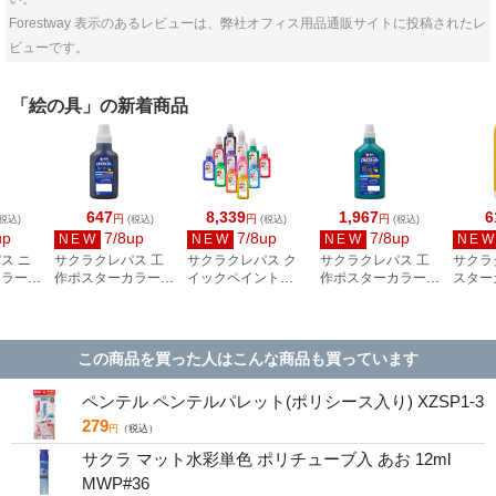
Forestway 表示のあるレビューは、弊社オフィス用品通販サイトに投稿されたレ
ビューです。
「絵の具」の新着商品
647
8,339
1,967
6
円
円
円
税込)
(税込)
(税込)
(税込)
up
7/8up
7/8up
7/8up
NEW
NEW
NEW
NE
ス ニ
サクラクレパス 工
サクラクレパス ク
サクラクレパス 工
サクラ
カラー
作ポスターカラー
イックペイント
作ポスターカラー
スター
ずいろ
240mL くろ
240mL 12色セット
720mL みどり
ア240
5
KPW240#49
AQW12
KPW720#29
いろ P
この商品を買った人はこんな商品も買っています
ペンテル ペンテルパレット(ポリシース入り) XZSP1-3
279
円
（税込）
サクラ マット水彩単色 ポリチューブ入 あお 12ml
MWP#36