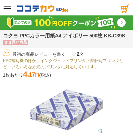
メニュー
コクヨ PPCカラー用紙A4 アイボリー 500枚 KB-C39S
合せ買い商品
2
最初の商品レビューを書く
favorite_border
名
PPC複写機のほか、インクジェットプリンタ・熱転写プリンタな
ど、いろいろな方式のプリンタに対応しています。
4.
17
1枚あたり
円
(税込)