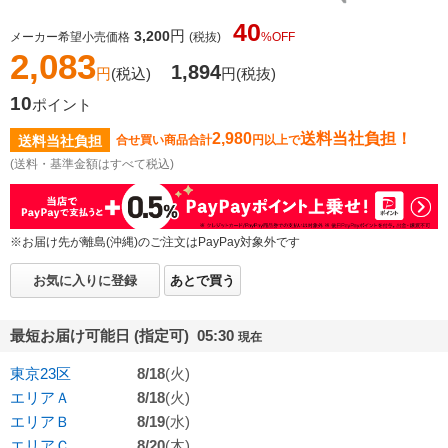
40
円
3,200
メーカー希望小売価格
(税抜)
%OFF
2,083
1,894
円
(税込)
円
(税抜)
10
ポイント
2,980
送料当社負担！
送料当社負担
合せ買い商品合計
円以上で
(送料・基準金額はすべて税込)
※お届け先が離島(沖縄)のご注文はPayPay対象外です
お気に入りに登録
あとで買う
最短お届け可能日 (指定可) 05:30
現在
東京23区
8/18
(火)
エリアＡ
8/18
(火)
エリアＢ
8/19
(水)
エリアＣ
8/20
(木)