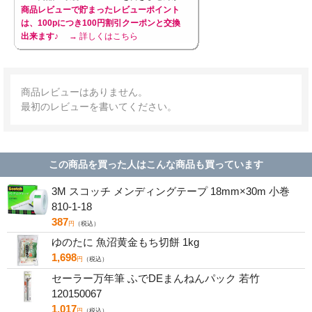
商品レビューで貯まったレビューポイント
は、100pにつき100円割引クーポンと交換
出来ます♪
→ 詳しくはこちら
商品レビューはありません。
最初のレビューを書いてください。
この商品を買った人はこんな商品も買っています
3M スコッチ メンディングテープ 18mm×30m 小巻
810-1-18
387
円
（税込）
ゆのたに 魚沼黄金もち切餅 1kg
1,698
円
（税込）
セーラー万年筆 ふでDEまんねんパック 若竹
120150067
1,017
円
（税込）