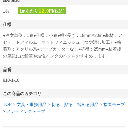
販売単位
12.
1巻
1mあたり
9
円
(税込)
仕様
●注文単位：1巻●仕様：小巻●幅×長さ：18mm×30m●基材：ア
セテートフィルム、マットフィニッシュ（つや消し加工）●粘
着剤：アクリル系●テープカッターなし●芯径：25mm●粘着後
の筆記には鉛筆や油性インクのペンをおすすめします。
品番
810-1-18
この商品のカテゴリ
TOP
>
文具・事務用品
>
切る、貼る、留める用品
>
接着テープ
>
メンディングテープ