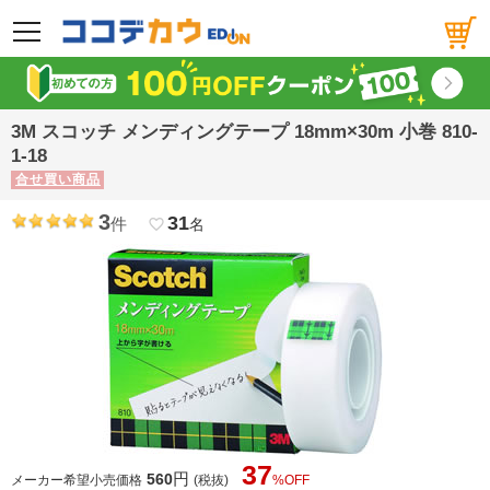
メニュー
3M スコッチ メンディングテープ 18mm×30m 小巻 810-
1-18
合せ買い商品
3
31
件
favorite_border
名
37
円
560
メーカー希望小売価格
(税抜)
%OFF