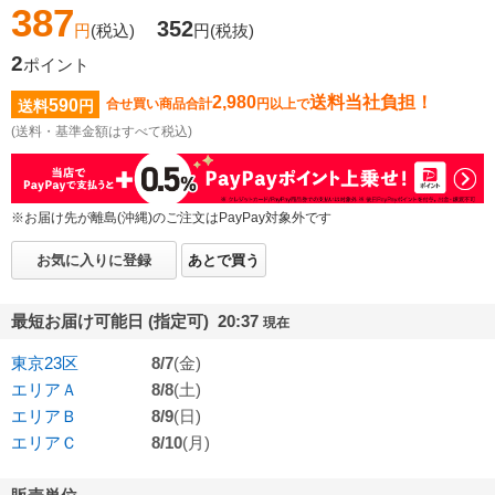
387
352
円
(税込)
円
(税抜)
2
ポイント
2,980
送料当社負担！
590
合せ買い商品合計
円以上で
送料
円
(送料・基準金額はすべて税込)
※お届け先が離島(沖縄)のご注文はPayPay対象外です
お気に入りに登録
あとで買う
最短お届け可能日 (指定可) 20:37
現在
東京23区
8/7
(金)
エリアＡ
8/8
(土)
エリアＢ
8/9
(日)
エリアＣ
8/10
(月)