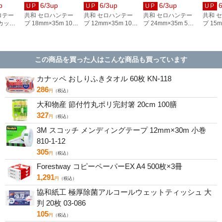
p
6/3up
6/3up
6/3up
UP
UP
UP
UP
ロテー
共和 セロハンテー
共和 セロハンテー
共和 セロハンテー
共和 
こカッタ
プ 18mm×35m 10巻
プ 12mm×35m 10巻
プ 24mm×35m 5巻
プ 15m
ルーグレ
シュリンク品 HC-
シュリンク品 HC-
シュリンク品 HC-
シュリン
BG
120-A
080-A
170-A
100-A
この商品を買った人はこんな商品も買っています
カナッペ おしりふきタオル 60枚 KN-118
286
円
（税込）
大和物産 節付竹丸ポリ完封箸 20cm 100膳
327
円
（税込）
3M スコッチ メンディングテープ 12mm×30m 小巻
810-1-12
305
円
（税込）
Forestway コピーペーパーEX A4 500枚×3冊
1,291
円
（税込）
協和紙工 極厚除菌アルコールウェットティッシュ 大
判 20枚 03-086
105
円
（税込）