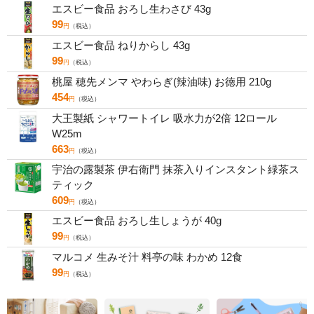
エスビー食品 おろし生わさび 43g
99
円
（税込）
エスビー食品 ねりからし 43g
99
円
（税込）
桃屋 穂先メンマ やわらぎ(辣油味) お徳用 210g
454
円
（税込）
大王製紙 シャワートイレ 吸水力が2倍 12ロール
W25m
663
円
（税込）
宇治の露製茶 伊右衛門 抹茶入りインスタント緑茶ス
ティック
609
円
（税込）
エスビー食品 おろし生しょうが 40g
99
円
（税込）
マルコメ 生みそ汁 料亭の味 わかめ 12食
99
円
（税込）