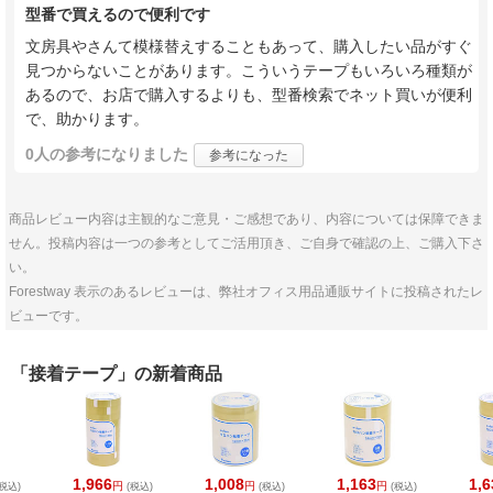
型番で買えるので便利です
文房具やさんて模様替えすることもあって、購入したい品がすぐ
見つからないことがあります。こういうテープもいろいろ種類が
あるので、お店で購入するよりも、型番検索でネット買いが便利
で、助かります。
0人
の参考になりました
参考になった
商品レビュー内容は主観的なご意見・ご感想であり、内容については保障できま
せん。投稿内容は一つの参考としてご活用頂き、ご自身で確認の上、ご購入下さ
い。
Forestway 表示のあるレビューは、弊社オフィス用品通販サイトに投稿されたレ
ビューです。
「接着テープ」の新着商品
1,966
1,008
1,163
1,6
円
円
円
税込)
(税込)
(税込)
(税込)