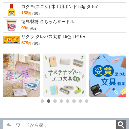
コクヨ(コニシ) 木工用ボンド 50g タ-551
158
円
（税込）
徳島製粉 金ちゃんヌードル
99
円
（税込）
サクラ クレパス太巻 16色 LP16R
579
円
（税込）