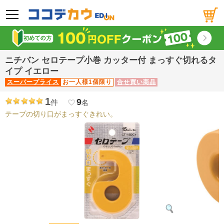
メニュー
ニチバン セロテープ小巻 カッター付 まっすぐ切れるタ
イプ イエロー
スーパープライス
お一人様1個限り
合せ買い商品
1
9
件
favorite_border
名
テープの切り口がまっすぐきれい。