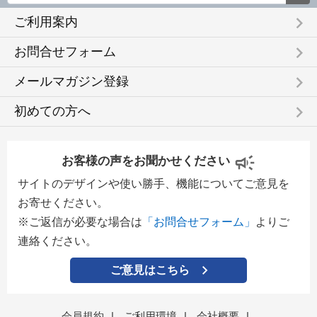
keyboard_arrow_right
ご利用案内
keyboard_arrow_right
お問合せフォーム
keyboard_arrow_right
メールマガジン登録
keyboard_arrow_right
初めての方へ
お客様の声をお聞かせください
サイトのデザインや使い勝手、機能についてご意見を
お寄せください。
※ご返信が必要な場合は
「お問合せフォーム」
よりご
連絡ください。
ご意見はこちら
会員規約
|
ご利用環境
|
会社概要
|