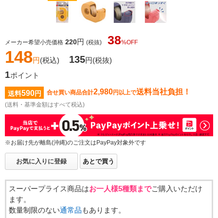
38
円
220
メーカー希望小売価格
(税抜)
%OFF
148
135
円
(税込)
円
(税抜)
1
ポイント
2,980
送料当社負担！
590
合せ買い商品合計
円以上で
送料
円
(送料・基準金額はすべて税込)
※お届け先が離島(沖縄)のご注文はPayPay対象外です
お気に入りに登録
あとで買う
スーパープライス商品は
お一人様5種類まで
ご購入いただけ
ます。
数量制限のない
通常品
もあります。