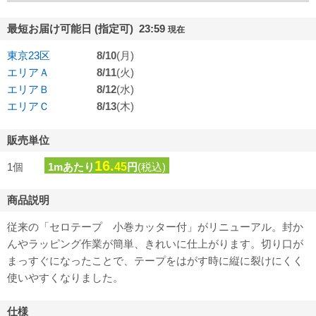
最短お届け可能日 (指定可) 23:59
現在
東京23区
8/10
(月)
エリアＡ
8/11
(火)
エリアＢ
8/12
(水)
エリアＣ
8/13
(木)
販売単位
16.
1個
1mあたり
45
円
(税込)
商品説明
従来の「セロテープ 小巻カッター付」がリニューアル。封か
んやラッピング作業が簡単、きれいに仕上がります。切り口が
まっすぐになったことで、テープをはがす時に縦に裂けにくく
使いやすくなりました。
仕様