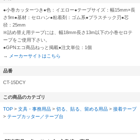
●小巻カッターつき●色：イエロー●テープサイズ：幅15mm×長
さ9m●基材：セロハン●粘着剤：ゴム系●プラスチック刃●芯
径：25mm
※詰め替え用テープには、幅18mm長さ13m以下の小巻セロテ
ープをご使用下さい。
●GPNエコ商品ねっと掲載●注文単位：1個
→
メーカーサイトはこちら
品番
CT-15DCY
この商品のカテゴリ
TOP
>
文具・事務用品
>
切る、貼る、留める用品
>
接着テープ
>
テープカッター／テープ台