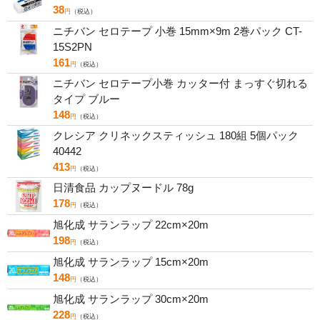
38
円
（税込）
ニチバン セロテープ 小巻 15mm×9m 2巻パック CT-
15S2PN
161
円
（税込）
ニチバン セロテープ小巻 カッター付 まっすぐ切れる
タイプ ブルー
148
円
（税込）
クレシア クリネックスティッシュ 180組 5個パック
40442
413
円
（税込）
日清食品 カップヌードル 78g
178
円
（税込）
旭化成 サランラップ 22cm×20m
198
円
（税込）
旭化成 サランラップ 15cm×20m
148
円
（税込）
旭化成 サランラップ 30cm×20m
228
円
（税込）