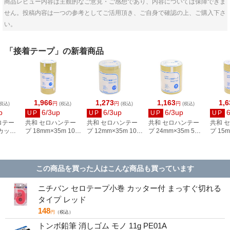
商品レビュー内容は主観的なご意見・ご感想であり、内容については保障できま
せん。投稿内容は一つの参考としてご活用頂き、ご自身で確認の上、ご購入下さ
い。
「接着テープ」の新着商品
1,966
1,273
1,163
1,6
円
円
円
税込)
(税込)
(税込)
(税込)
p
6/3up
6/3up
6/3up
UP
UP
UP
UP
ロテー
共和 セロハンテー
共和 セロハンテー
共和 セロハンテー
共和 
こカッタ
プ 18mm×35m 10巻
プ 12mm×35m 10巻
プ 24mm×35m 5巻
プ 15m
ルーグレ
シュリンク品 HC-
シュリンク品 HC-
シュリンク品 HC-
シュリン
BG
120-A
080-A
170-A
100-A
この商品を買った人はこんな商品も買っています
ニチバン セロテープ小巻 カッター付 まっすぐ切れる
タイプ レッド
148
円
（税込）
トンボ鉛筆 消しゴム モノ 11g PE01A