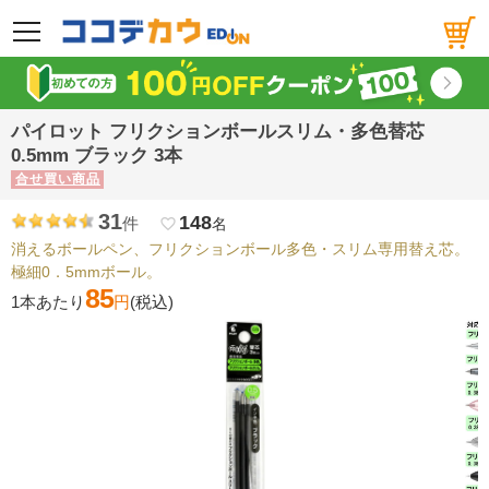
メニュー
パイロット フリクションボールスリム・多色替芯
0.5mm ブラック 3本
合せ買い商品
31
148
件
favorite_border
名
消えるボールペン、フリクションボール多色・スリム専用替え芯。
極細0．5mmボール。
85
1本あたり
円
(税込)