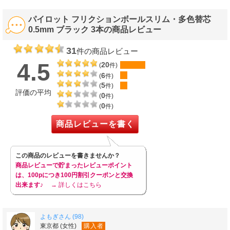
パイロット フリクションボールスリム・多色替芯
0.5mm ブラック 3本の商品レビュー
31
件の商品レビュー
4.5
20
(
件)
6
(
件)
5
(
件)
評価の平均
0
(
件)
0
(
件)
商品レビューを書く
この商品のレビューを書きませんか？
商品レビューで貯まったレビューポイント
は、100pにつき100円割引クーポンと交換
出来ます♪
→ 詳しくはこちら
よもぎさん (98)
東京都 (女性)
購入者