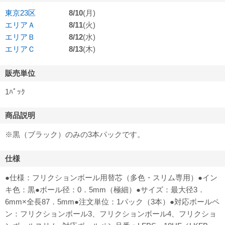
東京23区
8/10
(月)
エリアＡ
8/11
(火)
エリアＢ
8/12
(水)
エリアＣ
8/13
(木)
販売単位
1ﾊﾟｯｸ
商品説明
※黒（ブラック）のみの3本パックです。
仕様
●仕様：フリクションボール用替芯（多色・スリム専用）●イン
キ色：黒●ボール径：0．5mm（極細）●サイズ：最大径3．
6mm×全長87．5mm●注文単位：1パック（3本）●対応ボールペ
ン：フリクションボール3、フリクションボール4、フリクショ