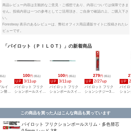
商品レビュー内容は主観的なご意見・ご感想であり、内容については保障できま
せん。投稿内容は一つの参考としてご活用頂き、ご自身で確認の上、ご購入下さ
い。
Forestway 表示のあるレビューは、弊社オフィス用品通販サイトに投稿されたレ
ビューです。
「パイロット（ＰＩＬＯＴ）」の新着商品
100
100
279
2
円
円
円
税込)
(税込)
(税込)
(税込)
p
3/11up
3/11up
2/27up
UP
UP
UP
UP
ゲルイ
パイロット フリク
パイロット フリク
パイロット フリク
パイロ
ペン替芯
ションボールスイッ
ションボールスイッ
ションシナジー3
ション
ド
チ ボールペン替芯
チ ボールペン替芯
0.4mm 替芯 レッド
0.4m
0.7mm ブラック
0.5mm ブラック
3本 LFRF-243-R
黒・赤・
BRF-17-B
BRF-15-B
243-C
この商品を買った人はこんな商品も買っています
パイロット フリクションボールスリム・多色替芯
0.5mm レッド 3本