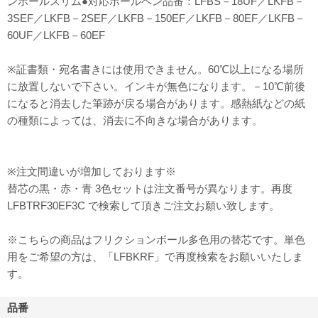
ンボールスリム●対応ボールペン品番：LFBS－18UF／LKFB－
3SEF／LKFB－2SEF／LKFB－150EF／LKFB－80EF／LKFB－
60UF／LKFB－60EF
※証書類・宛名書きには使用できません。60℃以上になる場所
に放置しないで下さい。インキが無色になります。－10℃前後
になると消去した筆跡が戻る場合があります。感熱紙などの紙
の種類によっては、消去に不向きな場合があります。
※注文間違いが増加しております※
替芯の黒・赤・青 3色セットは注文番号が異なります。再度
LFBTRF30EF3C で検索して頂きご注文お願い致します。
※こちらの商品はフリクションボール多色用の替芯です。単色
用をご希望の方は、「LFBKRF」で再度検索をお願いいたしま
す。
品番