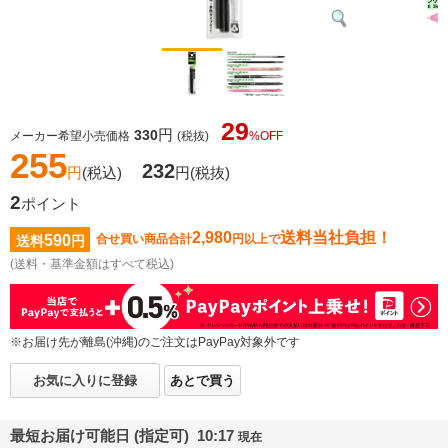
29
円
330
メーカー希望小売価格
(税抜)
%OFF
255
232
円
(税込)
円
(税抜)
2
ポイント
2,980
送料当社負担！
590
合せ買い商品合計
円以上で
送料
円
(送料・基準金額はすべて税込)
※お届け先が離島(沖縄)のご注文はPayPay対象外です
お気に入りに登録
あとで買う
最短お届け可能日 (指定可) 10:17
現在