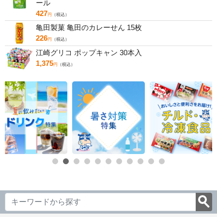
ール
427
円
（税込）
亀田製菓 亀田のカレーせん 15枚
226
円
（税込）
江崎グリコ ポップキャン 30本入
1,375
円
（税込）