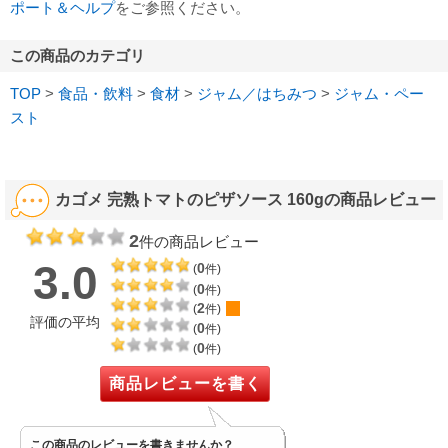
ポート＆ヘルプ
をご参照ください。
この商品のカテゴリ
TOP
>
食品・飲料
>
食材
>
ジャム／はちみつ
>
ジャム・ペー
スト
カゴメ 完熟トマトのピザソース 160gの商品レビュー
2
件の商品レビュー
3.0
0
(
件)
0
(
件)
2
(
件)
評価の平均
0
(
件)
0
(
件)
商品レビューを書く
この商品のレビューを書きませんか？