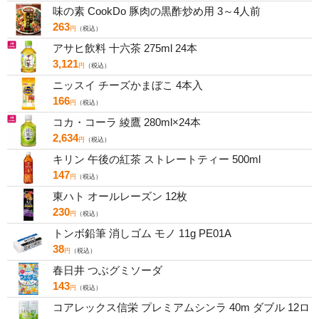
味の素 CookDo 豚肉の黒酢炒め用 3～4人前
263
円
（税込）
アサヒ飲料 十六茶 275ml 24本
3,121
円
（税込）
ニッスイ チーズかまぼこ 4本入
166
円
（税込）
コカ・コーラ 綾鷹 280ml×24本
2,634
円
（税込）
キリン 午後の紅茶 ストレートティー 500ml
147
円
（税込）
東ハト オールレーズン 12枚
230
円
（税込）
トンボ鉛筆 消しゴム モノ 11g PE01A
38
円
（税込）
春日井 つぶグミソーダ
143
円
（税込）
コアレックス信栄 プレミアムシンラ 40m ダブル 12ロ