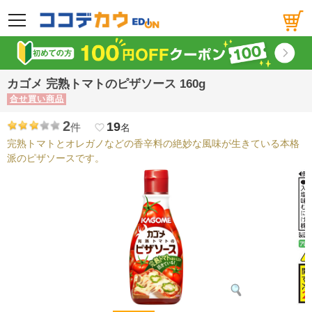
メニュー
カゴメ 完熟トマトのピザソース 160g
合せ買い商品
2
19
件
favorite_border
名
完熟トマトとオレガノなどの香辛料の絶妙な風味が生きている本格
派のピザソースです。