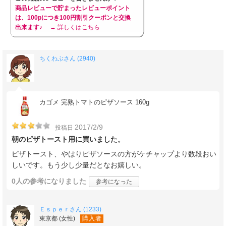
商品レビューで貯まったレビューポイント
は、100pにつき100円割引クーポンと交換
出来ます♪
→ 詳しくはこちら
ちくわぶさん (2940)
カゴメ 完熟トマトのピザソース 160g
2017/2/9
投稿日
朝のピザトースト用に買いました。
ピザトースト、やはりピザソースの方がケチャップより数段おい
しいです。もう少し少量だとなお嬉しい。
0人
の参考になりました
参考になった
Ｅｓｐｅｒさん (1233)
東京都 (女性)
購入者