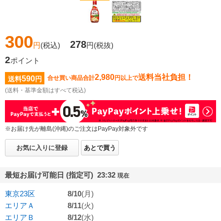
300
278
円
(税込)
円
(税抜)
2
ポイント
2,980
送料当社負担！
590
合せ買い商品合計
円以上で
送料
円
(送料・基準金額はすべて税込)
※お届け先が離島(沖縄)のご注文はPayPay対象外です
お気に入りに登録
あとで買う
最短お届け可能日 (指定可) 23:32
現在
東京23区
8/10
(月)
エリアＡ
8/11
(火)
エリアＢ
8/12
(水)