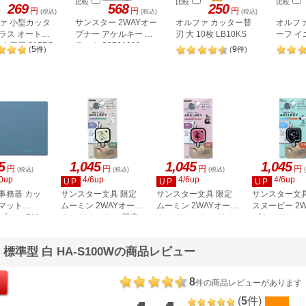
比較
比較
比較
269
568
250
円
円
円
(税込)
(税込)
(税込)
ァ 小型カッタ
サンスター 2WAYオー
オルファ カッター替
オルファ
プラス オートロ
プナー アケルキー ブ
刃 大 10枚 LB10KS
ーフ イ
右両用 215BS
ラック S3721698
5
9
(
件
)
(
件
)
5
1,045
1,045
1,045
円
円
円
円
(税込)
(税込)
(税込)
0up
4/6up
4/6up
4/6up
UP
UP
UP
事務器 カッ
サンスター文具 限定
サンスター文具 限定
サンスター文具
マット
ムーミン 2WAYオープ
ムーミン 2WAYオープ
スヌーピー 2
I ブルー CM-
ナー アケルキー 限定
ナー アケルキー リト
プナー アケル
04
ムーミン S8351791
ルミイ S8351805
ラック S3722
準型 白 HA-S100Wの商品レビュー
8
件の商品レビューがあります
(
5
件)