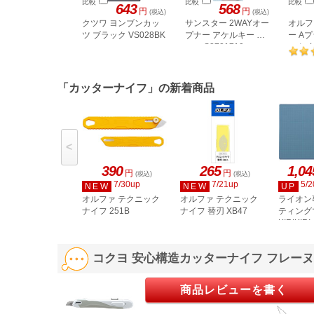
比較
比較
比較
643
568
円
円
(税込)
(税込)
クツワ ヨンブンカッ
サンスター 2WAYオー
オルフ
ツ ブラック VS028BK
プナー アケルキー ブ
ー A
ルー S3721710
ック 左
「カッターナイフ」の新着商品
<
390
265
1,04
円
円
(税込)
(税込)
7/30up
7/21up
5/2
NEW
NEW
UP
オルファ テクニック
オルファ テクニック
ライオン
ナイフ 251B
ナイフ 替刃 XB47
ティング
KIRIKIR
45K 257
コクヨ 安心構造カッターナイフ フレーヌ 標
商品レビューを書く