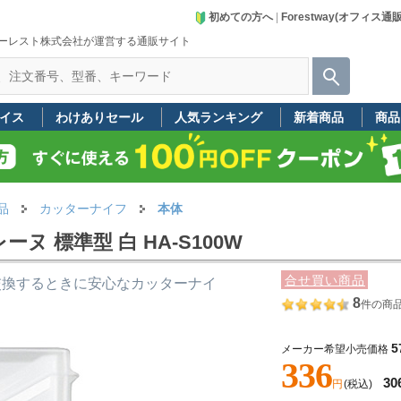
初めての方へ
|
Forestway(オフィス通
ーレスト株式会社が運営する通販サイト
イス
わけありセール
人気ランキング
新着商品
商品
品
カッターナイフ
本体
 標準型 白 HA-S100W
合せ買い商品
交換するときに安心なカッターナイ
8
件の商
5
メーカー希望小売価格
336
30
円
(税込)