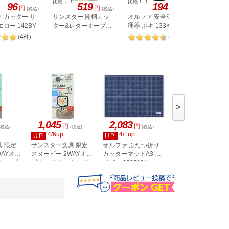
比較
比較
比較
96
519
194
円
円
円
(税込)
(税込)
(税込)
 カッター サ
サンスター 開梱カッ
オルファ 安全刃折処
NTカッ
エロー 142BY
ター&レターオープナ
理器 ポキ 133K
ナイフ ア
300 330-
ー SHUTTO ブラック
4
11
(
件
)
(
件
)
S3720799
>
1,045
2,083
1,008
円
円
円
(税込)
(税込)
(税込)
(税込)
4/6up
4/1up
3/17up
UP
UP
UP
 限定
サンスター文具 限定
オルファ ふたつ折り
プラス ダンボール
WAYオー
スヌーピー 2WAYオー
カッターマットA3 ネ
ッター開梱用 ピコ
キー ブ
プナー アケルキー ア
イビー 223BNV
レンズ ひなペンギ
112
イボリー S3722104
BC-021／35-336