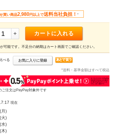
2,980
送料当社負担！
せ買い商品
円以上で
*
+
カートに入れる
が可能です。不足分の納期はカート画面でご確認ください。
比べる
お気に入りに登録
*送料・基準金額はすべて税込
のご注文はPayPay対象外です
7:17
現在
(月)
(火)
(水)
(木)