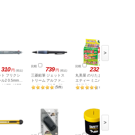
>
比較
比較
比較
310
739
232
円
円
円
(税込)
(税込)
(税込)
ット フリクシ
三菱鉛筆 ジェットス
丸美屋 のりたま&バラ
コクヨ 
ル2 0.5mm
トリーム アルファゲ
エティー ミニパック
テ-1N
LKFB-40EF-
ルグリップ 0.7 ブラッ
(20袋入)
5
7
(
件
)
(
件
)
ク
>