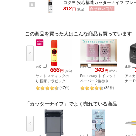
コクヨ 安心構造カッターナイフ フレーヌ 
8
312
合せ買い商品
円
(税込)
この商品を買った人はこんな商品も買っています
<
比較
比較
比較
666
343
円
円
(税込)
(税込)
ヤマト スティックの
Forestway トイレット
アスカ
り 固形アラビック
ペーパー 2倍巻き
ナー 
10g 10本パック YS-8-
60m ダブル 6ロール
ック E
47
35
(
件
)
(
件
)
10S
「カッターナイフ」でよく売れている商品
<