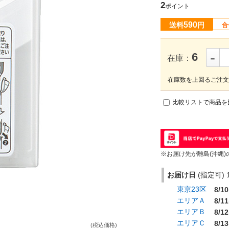
2
ポイント
590
送料
円
合
-
6
在庫：
在庫数を上回るご注文
比較リストで商品を
※お届け先が離島(沖縄)
お届け日
(指定可) 1
東京23区
8/10
エリアＡ
8/11
エリアＢ
8/12
エリアＣ
8/13
(税込価格)