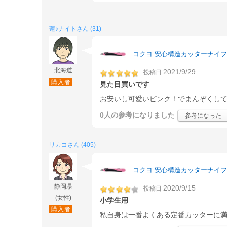
蓮♪ナイトさん (31)
コクヨ 安心構造カッターナイフ フ
北海道
2021/9/29
投稿日
購入者
見た目買いです
お安いし可愛いピンク！でまんぞくし
0人
の参考になりました
参考になった
リカコさん (405)
コクヨ 安心構造カッターナイフ フ
静岡県
2020/9/15
投稿日
(女性)
小学生用
購入者
私自身は一番よくある定番カッターに