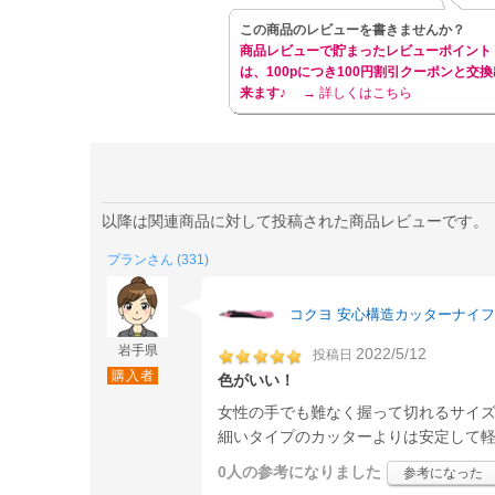
この商品のレビューを書きませんか？
商品レビューで貯まったレビューポイント
は、100pにつき100円割引クーポンと交換
来ます♪
→ 詳しくはこちら
以降は関連商品に対して投稿された商品レビューです。
プランさん (331)
コクヨ 安心構造カッターナイフ フ
岩手県
2022/5/12
投稿日
購入者
色がいい！
女性の手でも難なく握って切れるサイ
細いタイプのカッターよりは安定して
0人
の参考になりました
参考になった