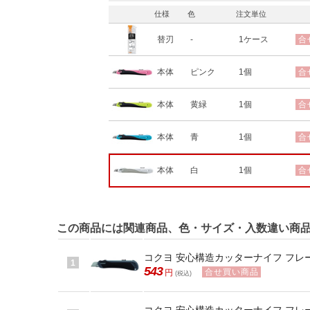
仕様
色
注文単位
替刃
-
1ケース
合
本体
ピンク
1個
合
本体
黄緑
1個
合
本体
青
1個
合
本体
白
1個
合
この商品には関連商品、色・サイズ・入数違い商
コクヨ 安心構造カッターナイフ フレーヌ 
1
543
合せ買い商品
円
(税込)