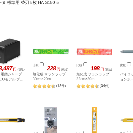
標準用 替刃 5枚 HA-S150-5
比較
比較
比較
3,487
228
198
円
円
円
(税込)
(税込)
(税込)
 電動シャープ
旭化成 サランラップ
旭化成 サランラップ
パイロ
30cm×20m
22cm×20m
ECOモデル ブラ
ョンボー
PS500BK
シルバー 
18
34
(
件
)
(
件
)
S