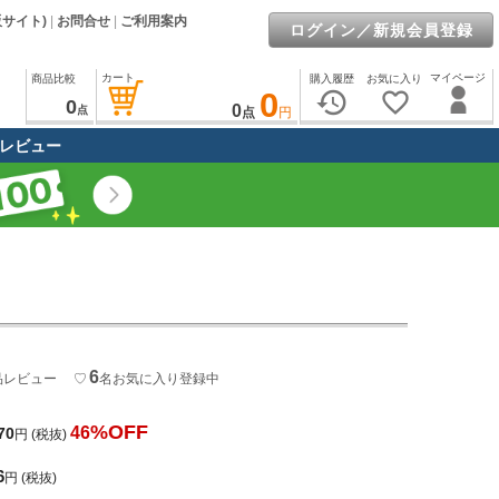
販サイト)
|
お問合せ
|
ご利用案内
ログイン／新規会員登録
カート
マイページ
商品比較
購入履歴
お気に入り
0
history
favorite_border
0
0
点
点
円
レビュー
6
品レビュー
♡
名
お気に入り登録中
%OFF
46
70
円
(税抜)
6
円
(税抜)