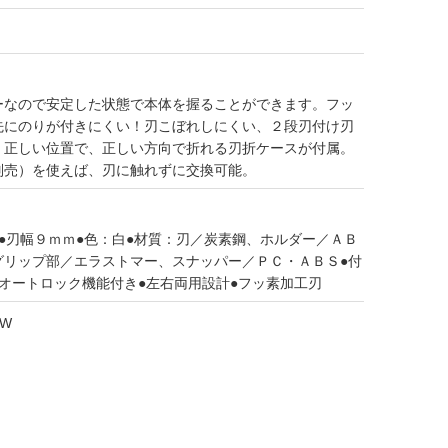
ーなので安定した状態で本体を握ることができます。フッ
先にのりが付きにくい！刃こぼれしにくい、２段刃付け刃
。正しい位置で、正しい方向で折れる刃折ケースが付属。
別売）を使えば、刃に触れずに交換可能。
●刃幅９ｍｍ●色：白●材質：刃／炭素鋼、ホルダー／ＡＢ
グリップ部／エラストマー、スナッパー／ＰＣ・ＡＢＳ●付
オートロック機能付き●左右両用設計●フッ素加工刃
0W