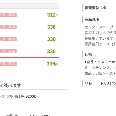
1個
販売単位
312
せ買い商品
円
商品説明
336
センタースライダ
せ買い商品
円
素加工刃なので刃
を採用しています
336
せ買い商品
円
専用替刃ケース（
336
せ買い商品
円
仕様
●全長：１４３ｍｍ
336
せ買い商品
円
Ｓ・ステンレス、
属品：刃折ケース●
品番
HA-S10
品があります
大型 黒 HA-S200D