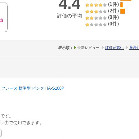
4.4
(
1
件)
(
2
件)
評価の平均
(
0
件)
出
(
0
件)
表示順：
最新レビュー
評価が高い
参考
レーヌ 標準型 ピンク HA-S100P
ズです。
軽い力で使用できます。