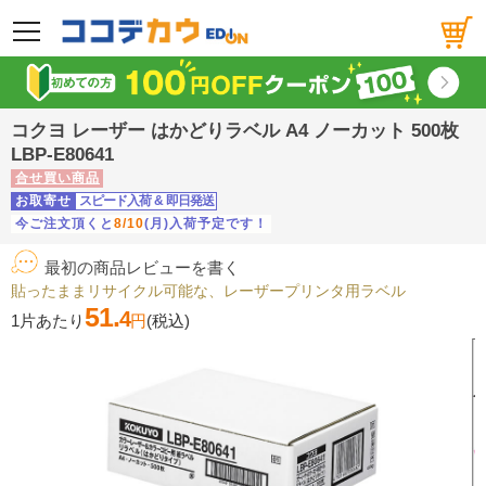
メニュー
コクヨ レーザー はかどりラベル A4 ノーカット 500枚
LBP-E80641
合せ買い商品
お取寄せ
スピード入荷
&
即日発送
今ご注文頂くと
8/10
(月)入荷予定です！
最初の商品レビューを書く
貼ったままリサイクル可能な、レーザープリンタ用ラベル
51.
4
1片あたり
円
(税込)