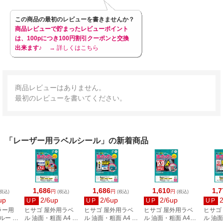
この商品の最初のレビューを書きませんか？
商品レビューで貯まったレビューポイント
は、100pにつき100円割引クーポンと交換
出来ます♪
→ 詳しくはこちら
商品レビューはありません。
最初のレビューを書いてください。
「レーザー用ラベルシール」の新着商品
1,686
1,686
1,610
1,7
円
円
円
税込)
(税込)
(税込)
(税込)
up
2/6up
2/6up
2/6up
UP
UP
UP
UP
ラー用
ヒサゴ 屋外用ラベ
ヒサゴ 屋外用ラベ
ヒサゴ 屋外用ラベ
ヒサゴ
ルー Y-
ル 油面・粗面 A4 24
ル 油面・粗面 A4 12
ル 油面・粗面 A4ノ
ル 油面