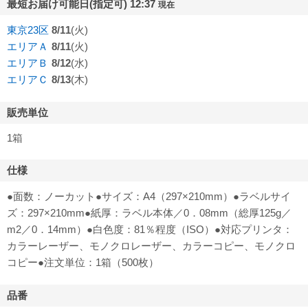
最短お届け可能日(指定可) 12:37
現在
東京23区
8/11
(火)
エリアＡ
8/11
(火)
エリアＢ
8/12
(水)
エリアＣ
8/13
(木)
販売単位
1箱
仕様
●面数：ノーカット●サイズ：A4（297×210mm）●ラベルサイ
ズ：297×210mm●紙厚：ラベル本体／0．08mm（総厚125g／
m2／0．14mm）●白色度：81％程度（ISO）●対応プリンタ：
カラーレーザー、モノクロレーザー、カラーコピー、モノクロ
コピー●注文単位：1箱（500枚）
品番