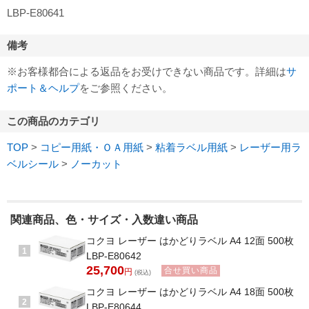
LBP-E80641
備考
※お客様都合による返品をお受けできない商品です。詳細は
サ
ポート＆ヘルプ
をご参照ください。
この商品のカテゴリ
TOP
>
コピー用紙・ＯＡ用紙
>
粘着ラベル用紙
>
レーザー用ラ
ベルシール
>
ノーカット
関連商品、色・サイズ・入数違い商品
コクヨ レーザー はかどりラベル A4 12面 500枚
1
LBP-E80642
25,700
合せ買い商品
円
(税込)
コクヨ レーザー はかどりラベル A4 18面 500枚
2
LBP-E80644