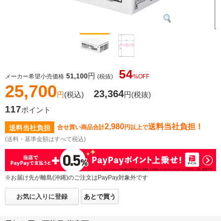
54
円
51,100
メーカー希望小売価格
(税抜)
%OFF
25,700
23,364
円
(税込)
円
(税抜)
117
ポイント
2,980
送料当社負担！
送料当社負担
合せ買い商品合計
円以上で
(送料・基準金額はすべて税込)
※お届け先が離島(沖縄)のご注文はPayPay対象外です
お気に入りに登録
あとで買う